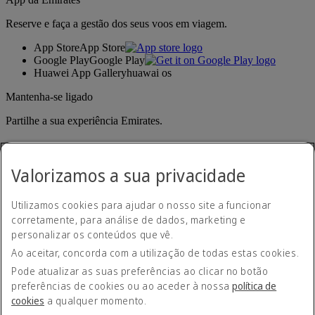
Reserve e faça a gestão dos seus voos em viagem.
App Store
App Store
Google Play
Google Play
Huawei App Gallery
huawai os
Mantenha-se ligado
Partilhe a sua experiência Emirates.
Valorizamos a sua privacidade
Utilizamos cookies para ajudar o nosso site a funcionar
corretamente, para análise de dados, marketing e
personalizar os conteúdos que vê.
Declaração de acessibilidade
Ao aceitar, concorda com a utilização de todas estas cookies.
Contacte-nos
Política de privacidade
Pode atualizar as suas preferências ao clicar no botão
Termos e condições
preferências de cookies ou ao aceder à nossa
política de
Política de cookies
cookies
a qualquer momento.
Cibersegurança