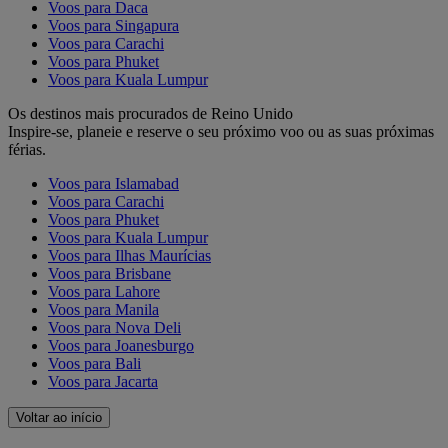
Voos para Daca
Voos para Singapura
Voos para Carachi
Voos para Phuket
Voos para Kuala Lumpur
Os destinos mais procurados de Reino Unido
Inspire-se, planeie e reserve o seu próximo voo ou as suas próximas
férias.
Voos para Islamabad
Voos para Carachi
Voos para Phuket
Voos para Kuala Lumpur
Voos para Ilhas Maurícias
Voos para Brisbane
Voos para Lahore
Voos para Manila
Voos para Nova Deli
Voos para Joanesburgo
Voos para Bali
Voos para Jacarta
Voltar ao início