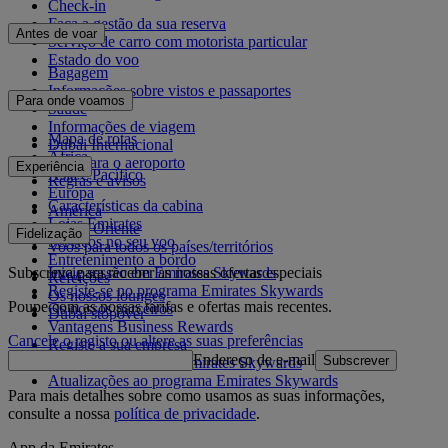
Check-in
Faça a gestão da sua reserva
Antes de voar
Serviço de carro com motorista particular
Estado do voo
Bagagem
Informações sobre vistos e passaportes
Para onde voamos
Saúde
Informações de viagem
Mapa de rotas
Dubai Internacional
África
De e para o aeroporto
Experiência
Ásia e Pacífico
Regras e avisos
Europa
Características da cabina
América
Lojas Emirates
Médio Oriente
Fidelização
Serviços no seu voo
Voos para todos os países/territórios
Entretenimento a bordo
Subscreva para receber as nossas ofertas especiais
Inicie sessão em Emirates Skywards
Refeições
Registe-se no programa Emirates Skywards
Os nossos lounges
Poupe com as nossas tarifas e ofertas mais recentes.
Os nossos parceiros
Dubai stopover
Vantagens Business Rewards
Cancele o registo ou altere as suas preferências
Registe a sua empresa
Endereço de e-mail
Subscrever
Regras do programa Emirates Skywards
Atualizações ao programa Emirates Skywards
Para mais detalhes sobre como usamos as suas informações,
consulte a nossa
política de privacidade
.
App da Emirates