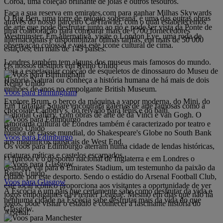
Coroa, uma coleção brilhante de joias e outros tesouros.
Faça a sua reserva em emirates.com para ganhar Milhas Skywards
O Big Ben, uma torre de relógio soberana, é uma das outras obras
através do nosso parceiro CarTrawler, com o qual estabelecemos
de arte que pode desfrutar junto ao rio e pode ser vista da Ponte de
uma colaboração para comparar mais de 1700 fornecedores
Westminster. Em alternativa, visite o London Eye, uma roda de
internacionais e disponibilizar ótimas tarifas, em mais de 50 000
observação colossal e veja este ícone cultural de cima.
estações, em mais de 145 países.
Londres também tem alguns dos museus mais famosos do mundo.
Os nossos destinos em Reino Unido
Veja a espetacular coleção de esqueletos de dinossauro do Museu de
História Natural ou conheça a história humana de há mais de dois
Reino Unido
milhões de anos no empolgante British Museum.
Voos para Birmingham
Explore Brum, o berço da máquina a vapor moderna, do Mini, do
Em Trafalgar Square encontrará galerias de arte famosas como a
chocolate Cadbury's, do relvado para ténis e do balti.
National Gallery, com obras de arte de da Vinci e van Gogh. O
panorama cultural de Londres também é caracterizado por teatro e
Reino Unido
música de classe mundial, do Shakespeare's Globe no South Bank
Voos para Edimburgo
aos magníficos musicais de West End.
Os voos para Edimburgo aterram numa cidade de lendas históricas,
criaturas míticas e castelos escarpados.
O futebol é o desporto nacional de Inglaterra e em Londres o
destaque vai para o Emirates Stadium, um testemunho da paixão da
Reino Unido
cidade por este desporto. Sendo o estádio do Arsenal Football Club,
Voos para Glasgow
este local icónico proporciona aos visitantes a oportunidade de ver
A Escócia é um país que certamente sabe como desfrutar da vida e
jogos empolgantes da Premier League. Mesmo em dias que não há
nenhuma cidade na Escócia sabe desfrutar mais da vida do que
jogos, pode visitar o estádio e conhecer a fascinante história do
Glasgow.
Arsenal.