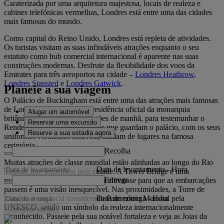
Caraterizada por uma arquitetura majestosa, locais de realeza e
cabines telefónicas vermelhas, Londres está entre uma das cidades
mais famosas do mundo.
Como capital do Reino Unido, Londres está repleta de atividades.
Os turistas visitam as suas infindáveis atrações enquanto o seu
estatuto como hub comercial internacional é aparente nas suas
construções modernas. Desfrute da flexibilidade dos voos da
Emirates para três aeroportos na cidade –
Londres Heathrow
,
Londres Stansted
e
Londres Gatwick
.
Planeie a sua viagem
O Palácio de Buckingham está entre uma das atrações mais famosas
de Londres, servindo como residência oficial da monarquia
Alugar um automóvel
britânica. Fique junto aos portões de manhã, para testemunhar o
Reservar uma excursão
Render da Guarda. Os soldados que guardam o palácio, com os seus
Reserve a sua estadia agora
uniformes vermelhos notáveis, mudam de lugares na famosa
cerimónia.
Recolha
Muitas atrações de classe mundial estão alinhadas ao longo do Rio
Data de levantamento
-
Hora
Tamisa, que serpenteia pela cidade. A Tower Bridge é uma
Entrega
maravilha da engenharia, e vê-la elevar-se para que as embarcações
passem é uma visão inesquecível. Nas proximidades, a Torre de
Data de entrega
-
Hora
Londres é um local considerado Património Mundial pela
UNESCO, sendo um símbolo da realeza internacionalmente
Consultar tarifas
reconhecido. Passeie pela sua notável fortaleza e veja as Joias da