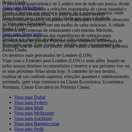
Reino Unido
O panorama gastronómico de Londres tem de tudo um pouco, desde
Voos para Manchester
pratos típicos britânicos a refeições requintadas de classe mundial e
Desde a história que alterou o mundo até à música pioneira, visite
gastronomia internacional. Os pubs tradicionais servem
Manchester para conhecer uma cidade que nunca desilude.
reconfortantes assados, enquanto os restaurantes históricos oferecem
os clássicos empadões com um molho de salsa delicioso. A cidade
Reino Unido
também tem centenas de restaurantes com estrelas Michelin,
Voos para Newcastle
proporcionando algumas das experiências de refeição mais
Desde a sua elegante arquitetura a vida noturna energética,
diversificadas do mundo. Para um toque moderno, o Mercado de
Newcastle upon Tyne é uma das cidades mais emocionantes do
Borough tem de tudo um pouco, desde ostras a sanduíches gourmet.
Reino Unido.
Os destinos mais procurados de Londres (LON)
Viaje com a Emirates para Londres (LON) e mais além. Inspire-se
pelos nossos destinos recomendados e reserve o seu próximo voo ou
as suas próximas férias ainda hoje. A caminho do seu destino,
usufrua de um conforto superior, refeições gourmet e entretenimento
premiado, quer viaje connosco na Classe Económica, Económica
Premium, Classe Executiva ou Primeira Classe.
Voos para Dubai
Voos para Sydney
Voos para Malé
Voos para Melbourne
Voos para Auckland
Voos para Banguecoque
Voos para Perth