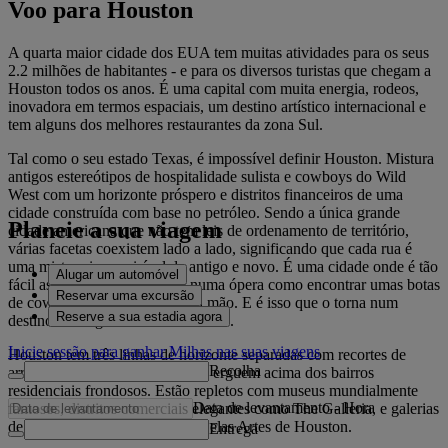
Voo para Houston
A quarta maior cidade dos EUA tem muitas atividades para os seus
2.2 milhões de habitantes - e para os diversos turistas que chegam a
Houston todos os anos. É uma capital com muita energia, rodeos,
inovadora em termos espaciais, um destino artístico internacional e
tem alguns dos melhores restaurantes da zona Sul.
Tal como o seu estado Texas, é impossível definir Houston. Mistura
antigos estereótipos de hospitalidade sulista e cowboys do Wild
West com um horizonte próspero e distritos financeiros de uma
cidade construída com base no petróleo. Sendo a única grande
Planeie a sua viagem
cidade americana que não tem leis de ordenamento de território,
várias facetas coexistem lado a lado, significando que cada rua é
uma mistura imprevisível de antigo e novo. É uma cidade onde é tão
Alugar um automóvel
fácil assistir a um espetáculo numa ópera como encontrar umas botas
Reservar uma excursão
de cowboy autênticas e feitas à mão. E é isso que o torna num
Reserve a sua estadia agora
destino de viagem tão diversificado.
Inicie sessão para ganhar Milhas nas suas viagens
Houston tem três linhas de horizonte separadas com recortes de
Recolha
arranha-céus magníficos, que se erguem acima dos bairros
residenciais frondosos. Estão repletos com museus mundialmente
Data de levantamento
-
Hora
famosos, distritos comerciais elegantes como The Galleria, e galerias
de arte, incluindo o Museu de Belas Artes de Houston.
Entrega