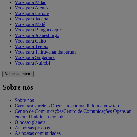
Voos para Milão
Voos para Atenas
Voos para Lahore
Voos para Jacarta
Voos para Malé
Voos para Banguecoque
Voos para Joanesburgo
Voos para Cairo
Voos para Teerão
Voos para Thiruvananthapuram
Voos para Singapura
Voos para Nairóbi
Voltar ao início
Sobre nós
Sobre nós
Carreiras
Carreiras Opens an external link in a new tab
Centro de Comunicações
Centro de Comunicações Opens an
external link in a new tab
O nosso planeta
As nossas pessoas
As nossas comunidades