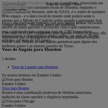
A Capela Rothko é onde a arte se une à meditação, oferecendo um
Data de entrega
-
Hora
refúgio tranquilo aos habitantes locais de Houston, enquanto o
Consultar tarifas
Centro Espacial de Houston, sede da NASA, é o sonho de qualquer
fã do espaço - e o único local do mundo onde poderá sentir o
mesmo que a Missão de Controlo sentiu quando o astronauta Jack
Faça a sua reserva em emirates.com para ganhar Milhas Skywards
Swigert afirmou: "Houston, temos um problema."
através do nosso parceiro CarTrawler, com o qual estabelecemos
uma colaboração para comparar mais de 1700 fornecedores
Com mais de 11.000 restaurantes para agradar a todos os gostos, não
internacionais e disponibilizar ótimas tarifas, em mais de 50 000
surpreende que os habitantes de Houston façam muitas refeições
estações, em mais de 145 países.
fora de casa. Prepare as suas papilas gustativas para alguns dos
melhores pratos e as maiores porções do Texas.
Voos de Angola para Houston
1 destino
Voos de Luanda para Houston
Os nossos destinos em Estados Unidos
Estados Unidos
Voos para Boston
Boston é uma combinação poderosa de História americana,
tradições da classe operária e elegância requintada.
Estados Unidos