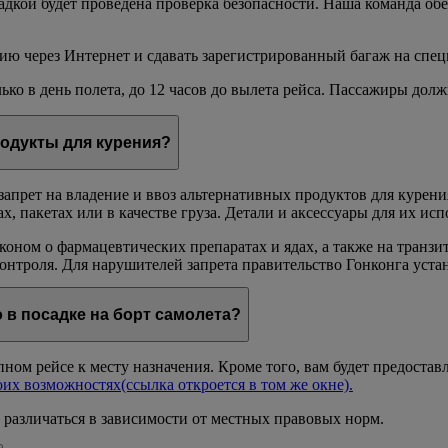
дкой будет проведена проверка безопасности. Наша команда обе
ию через Интернет и сдавать зарегистрированный багаж на спец
ько в день полета, до 12 часов до вылета рейса. Пассажиры дол
родукты для курения?
 запрет на владение и ввоз альтернативных продуктов для курени
ах, пакетах или в качестве груза. Детали и аксессуары для их ис
Законом о фармацевтических препаратах и ядах, а также на тра
онтроля. Для нарушителей запрета правительство Гонконга уста
 в посадке на борт самолета?
ом рейсе к месту назначения. Кроме того, вам будет предостав
оих возможностях
(ссылка откроется в том же окне)
.
 различаться в зависимости от местных правовых норм.