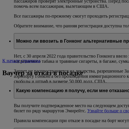
пассажиров проверят электронные устройства. Перед поса
помочь всем пассажирам, вылетающим в США.
Все пассажиры по-прежнему смогут проходить регистрац
Обратите внимание, что ранняя регистрация доступна тол
Можно ли ввозить в Гонконг альтернативные п
Нет, с 30 апреля 2022 года правительство Гонконга ввело
К началу страницы
нагреваемого табака и травяные сигареты, в багаже, сумк
Запрет не распространяется на лекарства, разрешенные 
Ваучер за отказ в посадке
аэропорту Гонконга без прохождения иммиграционного к
свободы и штраф в размере 50 000 долл. США.
Какую компенсацию я получу, если мне отказано
Вы получите подтвержденное место на следующем доступн
билет по ряду маршрутов Эмирейтс.
Узнайте больше о св
Правила компенсации при отказе в посадке на борт могут