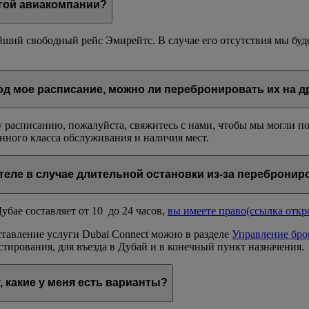
угой авиакомпании?
йший свободный рейс Эмирейтс. В случае его отсутствия мы буд
д мое расписание, можно ли перебронировать их на д
у расписанию, пожалуйста, свяжитесь с нами, чтобы мы могли п
нного класса обслуживания и наличия мест.
теле в случае длительной остановки из-за переброни
бае составляет от 10 до 24 часов,
вы имеете право
(ссылка откр
ставление услуги Dubai Connect можно в разделе
Управление бр
тирования, для въезда в Дубай и в конечный пункт назначения.
, какие у меня есть варианты?