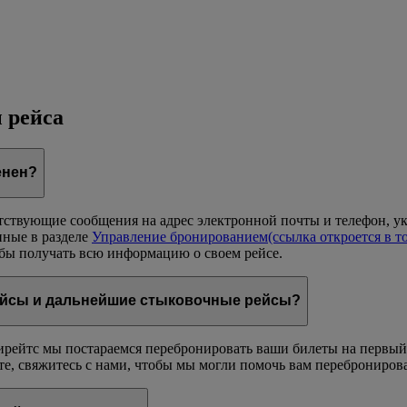
 рейса
енен?
етствующие сообщения на адрес электронной почты и телефон, 
нные в разделе
Управление бронированием
(ссылка откроется в т
обы получать всю информацию о своем рейсе.
ейсы и дальнейшие стыковочные рейсы?
рейтс мы постараемся перебронировать ваши билеты на первый
, свяжитесь с нами, чтобы мы могли помочь вам перебронироват