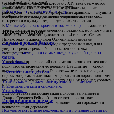
прекрасной архитектурой.
традиционная ярмарка, на которую с XIV века съезжаются
толпы людей. Попробуйте местные деликатесы, такие как
Рейсы в пункт назначения Франкфурт
райбекухен — гессенские картофельные драники, — слушая в
Во Франкфурте всегда найдется, чем заняться; этот город
холодном зимнем воздухе звон праздничных колоколов.
интересен и в культурном, и в деловом отношении.
В
Мюнхене
(ссылка откроется в том же окне)
вы сможете не
только посетить шумные немецкие праздники, но и погулять в
Перед полетом
тишине по знаменитой художественной галерее «Старая
Пинакотека» и живописной Олимпийской деревне.
Нормы провоза багажа
Совершите небольшую поездку к предгорьям Альп, и вы
увидите среди деревьев башни сказочного замка
Мы предлагаем одни из самых щедрых условий провоза
Нойшванштайн.
багажа.
У любителей приключений непременно возникнет желание
Узнать больше
подняться на заснеженную вершину Цугшпитце — самой
высокой горы в Германии. Главное — не терять голову от
Путешествие с детьми
страха, когда самая длинная в мире канатная дорога поднимет
вас на головокружительную высоту 3 000 метров над уровнем
Узнайте, как мы делаем ваше путешествие с детьми и
моря.
младенцами легким и спокойным.
Узнать больше
Еще более захватывающие виды природы вы найдете в
Долине Среднего Рейна. Эта местность поразит вас
Информация о поездке
восхитительными пейзажами, живописными городками и
вечнозелеными деревьями.
Получайте актуальные рекомендации и полезные советы по