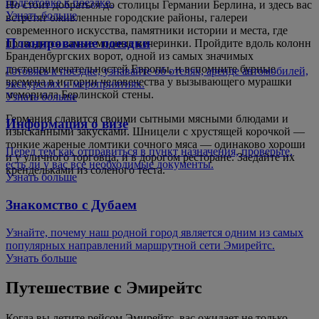
подготовке к поездке.
Но стоит добраться до столицы Германии Берлина, и здесь вас
Узнать больше
встретят оживленные городские районы, галереи
современного искусства, памятники истории и места, где
Планирование поездки
проводятся самые модные вечеринки. Пройдите вдоль колонн
Бранденбургских ворот, одной из самых значимых
достопримечательностей Европы, и вспомните бурные
Готовясь к поездке, узнавайте об отелях, аренде автомобилей,
времена в истории человечества у вызывающего мурашки
экскурсиях и мероприятиях.
мемориала Берлинской стены.
Узнать больше
Германия славится своими сытными мясными блюдами и
Информация о визе
изысканными закусками. Шницели с хрустящей корочкой —
тонкие жареные ломтики сочного мяса — одинаково хороши
Перед тем как отправиться в пункт назначения, проверьте,
и у уличного торговца, и в дорогом ресторане. Заедайте их
есть ли у вас все необходимые документы.
крендельками из соленого теста.
Узнать больше
Знакомство с Дубаем
Узнайте, почему наш родной город является одним из самых
популярных направлений маршрутной сети Эмирейтс.
Узнать больше
Путешествие с Эмирейтс
Когда вы летите рейсом Эмирейтс, вас ожидает не только