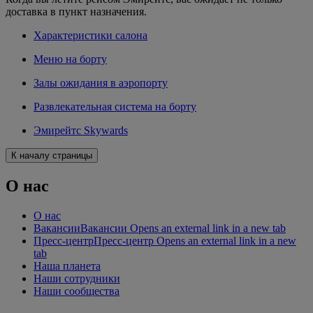
доставка в пункт назначения.
Характеристики салона
Меню на борту
Залы ожидания в аэропорту
Развлекательная система на борту
Эмирейтс Skywards
К началу страницы
О нас
О нас
Вакансии
Вакансии Opens an external link in a new tab
Пресс-центр
Пресс-центр Opens an external link in a new
tab
Наша планета
Наши сотрудники
Наши сообщества