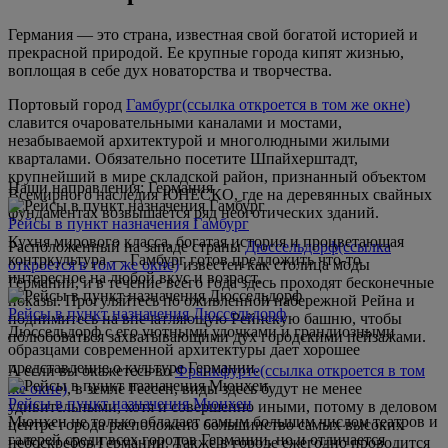
Германия — это страна, известная свой богатой историей и
прекрасной природой. Ее крупные города кипят жизнью,
воплощая в себе дух новаторства и творчества.
Портовый город
Гамбург
(ссылка откроется в том же окне)
славится очаровательными каналами и мостами,
незабываемой архитектурой и многолюдными жилыми
кварталами. Обязательно посетите Шпайхерштадт,
крупнейший в мире складской район, признанный объектом
Наши направления: Германия
Всемирного наследия ЮНЕСКО, где на деревянных свайных
фундаментах возвышается ряд неоготических зданий.
Рейсы в пункт назначения Гамбург
Кухня мирового класса, богатая история и процветающая
Расположенный на западе страны
Дюссельдорф
(ссылка
контркультура — Гамбург готов предложить что-то
откроется в том же окне)
известен как столица моды
интересное на любой вкус и возраст.
Германии, и в течение всего года здесь проходят бесконечные
показы. Прогуляйтесь по оживленной набережной Рейна и
Рейсы в пункт назначения Дюссельдорф
поднимитесь на впечатляющую Рейнскую башню, чтобы
Дюссельдорф с его уютными улочками и грандиозными
полюбоваться захватывающими дух городскими пейзажами.
образцами современной архитектуры дает хорошее
представление о культуре Германии.
А если вы окажетесь во
Франкфурте
(ссылка откроется в том
же окне)
, в земле Гессен, виды здесь будут не менее
Рейсы в пункт назначения Мюнхен
удивительными, хотя и совершенно иными, потому в деловом
Мюнхен не только обладает самым большим числом театров и
центре города расположено большинство самых высоких
галерей среди всех городов Германии, но и отличается
небоскребов Германии. Также в городе ежегодно проводится