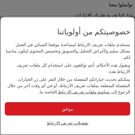
تواصلوا معنا
شاركوا تجربة طيران الإمارات.
خصوصيتكم من أولوياتنا
نستخدم ملفات تعريف الارتباط لمساعدة موقعنا الشبكي في العمل
بشكل سليم ولأغراض التحليل والتسويق وتخصيص المحتوى ليكون مناسبا
لكم.
وبقبول هذه الأحكام، أنتم توافقون على استخدام كل ملفات تعريف
بيان إمكانية الدخول
الارتباط هذه.
اتصل بنا
يمكنكم تحديث خياراتكم المفضلة من خلال النقر على زر الخيارات
سياسة الخصوصية
المفضلة المتعلقة بملفات تعريف الارتباط، أو في أي وقت آخر من خلال
الشروط والأحكام
الرجوع إلى
سياسة ملفات تعريف الارتباط
الخاصة بنا.
سياسة ملفات تعريف الارتباط
الأمن الإلكتروني
بيان الشفافية بموجب قانون مكافحة العبودية الحديثة
موافق
خريطة الموقع
مجموعة الإمارات 2026 ©، جميع الحقوق محفوظة.
تفضيلات تعريف الارتباط