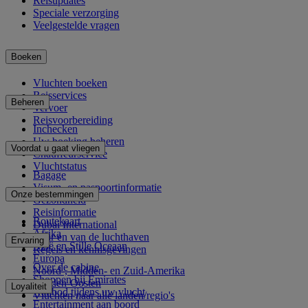
Reisupdates
Speciale verzorging
Veelgestelde vragen
Boeken
Vluchten boeken
Reisservices
Beheren
Vervoer
Reisvoorbereiding
Inchecken
Uw boeking beheren
Voordat u gaat vliegen
Chauffeurservice
Vluchtstatus
Bagage
Visum- en paspoortinformatie
Onze bestemmingen
Gezondheid
Reisinformatie
Routekaart
Dubai International
Afrika
Naar en van de luchthaven
Ervaring
Azië en Stille Oceaan
Regels en kennisgevingen
Europa
Over de cabine
Noord-, Midden- en Zuid-Amerika
Shoppen bij Emirates
Midden-Oosten
Loyaliteit
Aanbod tijdens uw vlucht
Vluchten naar alle landen/regio's
Entertainment aan boord