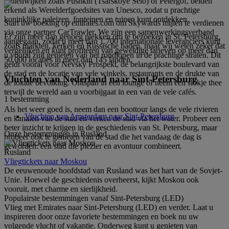
buitenwijken zoals Pushkin (Tsarskoye Selo) of Petergof, beiden
erkend als Werelderfgoedsites van Unesco, zodat u prachtige
koninklijke paleizen, fonteinen en tuinen kunt ontdekken.
Start uw boeking op emirates.com om Skywards mijlen te verdienen
via onze partner CarTrawler. We zijn een samenwerkingsverband
Er zijn meer dan genoeg plekken om te bezoeken in St. Petersburg,
aangegaan, zodat u meer dan 1.700 internationale leveranciers kunt
zoals markten, kerken en Russische baden, maar wij weten zeker dat
vergelijken en kunt profiteren van geweldige tarieven op meer dan
u vooral zult genieten van het rondlopen in de prachtige straten. Dit
50.000 locaties in meer dan 145 landen.
geldt vooral voor Nevsky Prospekt, de belangrijkste boulevard van
de stad en de locatie van vele winkels, restaurants en de drukte van
Vluchten van Nederland naar Sint-Petersburg
de lokale bevolking. Ontspan in een lounge of neem een slokje thee
terwijl de wereld aan u voorbijgaat in een van de vele cafés.
1 bestemming
Als het weer goed is, neem dan een boottour langs de vele rivieren
Vluchten van Amsterdam naar Sint-Petersburg
en kanalen van de stad en verken de stad via het water. Probeer een
beter inzicht te krijgen in de geschiedenis van St. Petersburg, maar
Onze bestemmingen in Rusland
probeer ook te genieten van de stad die het vandaag de dag is
geworden: een stad die plezier en avontuur combineert.
Rusland
Vliegtickets naar Moskou
De eeuwenoude hoofdstad van Rusland was het hart van de Sovjet-
Unie. Hoewel de geschiedenis overheerst, kijkt Moskou ook
vooruit, met charme en sierlijkheid.
Populairste bestemmingen vanaf Sint-Petersburg (LED)
Vlieg met Emirates naar Sint-Petersburg (LED) en verder. Laat u
inspireren door onze favoriete bestemmingen en boek nu uw
volgende vlucht of vakantie. Onderweg kunt u genieten van