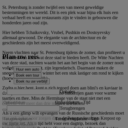
St. Petersburg is zonder twijfel een van meest geweldige
bestemmingen ter wereld. Dit is een plek waar bijna elk huis een
verhaal heeft en waar restaurants zijn te vinden in gebouwen die
honderden jaren oud zijn.
Hier hebben Tchaikovsky, Vrubel, Pushkin en Dostoyevsky
allemaal gewoond. De elegantie van de architectuur en de
geschiedenis zijn het meest overweldigend.
Neem vluchten naar St. Petersburg tijdens de zomer, dan profiteert u
Plan uw reis
het meest van alles wat deze stad te bieden heeft. De Witte Nachten
van deze stad, nachten waarin het aan het begin van de zomer nooit
volledig donker wordt, zijn legendarisch. Daarnaast maken de
Huur een auto
sneeuw en vorst in de winter het een stuk lastiger om rond te kijken
Boek een tour
(hoewel niet onmogelijk).
Boek nu uw verblijf
Zodra u hier bent, kunt u zich tegoed doen aan blini's en kaviaar in
Ophalen
de toprestaurants of naar de kleine bakkerijen gaan voor warme
taartjes en thee. Miss de Hermitage van de staat niet met een
Ophaaldatum
-
Tijd
collectie van meer dan drie miljoen artefacten.
Terugbrengen
Als u een glimp wilt opvangen van de Russische geschiedenis moet
u er ook zeker voor zorgen dat u de Petropavlovskaya Krepost op
Terugbrengdatum
-
Tijd
uw lijstje zet. Als u tijd hebt voor een dagtrip, bezoek dan
Bekijk de tarieven