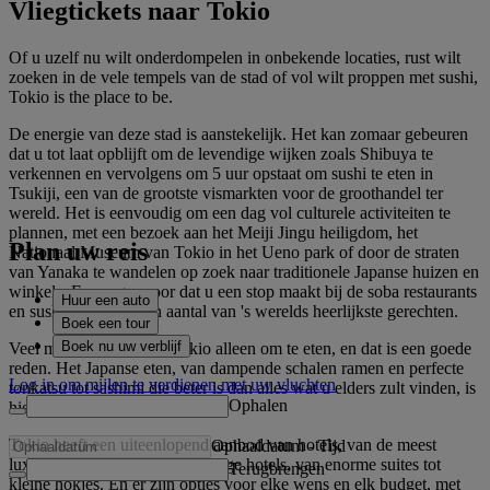
Vliegtickets naar Tokio
Of u uzelf nu wilt onderdompelen in onbekende locaties, rust wilt
zoeken in de vele tempels van de stad of vol wilt proppen met sushi,
Tokio is the place to be.
De energie van deze stad is aanstekelijk. Het kan zomaar gebeuren
dat u tot laat opblijft om de levendige wijken zoals Shibuya te
verkennen en vervolgens om 5 uur opstaat om sushi te eten in
Tsukiji, een van de grootste vismarkten voor de groothandel ter
wereld. Het is eenvoudig om een dag vol culturele activiteiten te
plannen, met een bezoek aan het Meiji Jingu heiligdom, het
Plan uw reis
Nationaal Museum van Tokio in het Ueno park of door de straten
van Yanaka te wandelen op zoek naar traditionele Japanse huizen en
winkels. En zorg ervoor dat u een stop maakt bij de soba restaurants
Huur een auto
en sushi bars voor een aantal van 's werelds heerlijkste gerechten.
Boek een tour
Boek nu uw verblijf
Veel mensen bezoeken Tokio alleen om te eten, en dat is een goede
reden. Het Japanse eten, van dampende schalen ramen en perfecte
Log in om mijlen te verdienen met uw vluchten
tonkatsu tot sashimi die beter is dan alles wat u elders zult vinden, is
Ophalen
hier op zijn best.
Tokio heeft een uiteenlopend aanbod van hotels, van de meest
Ophaaldatum
-
Tijd
luxueuze tot de meest eenvoudige hotels, van enorme suites tot
Terugbrengen
kleine hokjes. En er zijn opties voor elke wens en elk budget, met