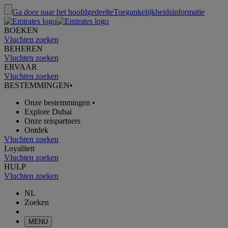
Ga door naar het hoofdgedeelte
Toegankelijkheidsinformatie
BOEKEN
Vluchten zoeken
BEHEREN
Vluchten zoeken
ERVAAR
Vluchten zoeken
BESTEMMINGEN
•
Onze bestemmingen
•
Explore Dubai
Onze reispartners
Ontdek
Vluchten zoeken
Loyaliteit
Vluchten zoeken
HULP
Vluchten zoeken
NL
Zoeken
MENU