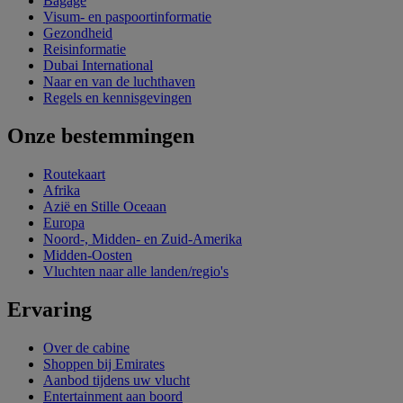
Bagage
Visum- en paspoortinformatie
Gezondheid
Reisinformatie
Dubai International
Naar en van de luchthaven
Regels en kennisgevingen
Onze bestemmingen
Routekaart
Afrika
Azië en Stille Oceaan
Europa
Noord-, Midden- en Zuid-Amerika
Midden-Oosten
Vluchten naar alle landen/regio's
Ervaring
Over de cabine
Shoppen bij Emirates
Aanbod tijdens uw vlucht
Entertainment aan boord