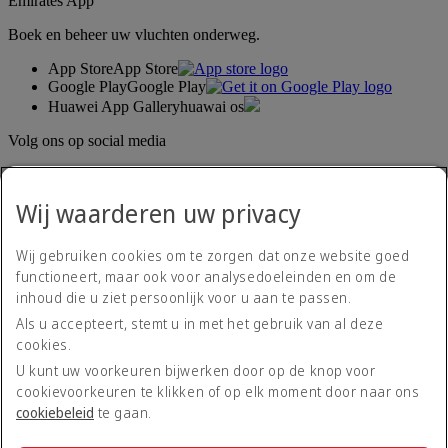
Emirates App
Boek en beheer uw vluchten onderweg.
App Store
App Store
Google Play
Google Play
Huawei App Gallery
huawai os
Volg ons op social media
Deel uw ervaring met Emirates.
Wij waarderen uw privacy
Wij gebruiken cookies om te zorgen dat onze website goed
functioneert, maar ook voor analysedoeleinden en om de
inhoud die u ziet persoonlijk voor u aan te passen.
Als u accepteert, stemt u in met het gebruik van al deze
cookies.
Toegankelijkheidsverklaring
Neem contact met ons op
U kunt uw voorkeuren bijwerken door op de knop voor
Privacybeleid
cookievoorkeuren te klikken of op elk moment door naar ons
Algemene voorwaarden
cookiebeleid
te gaan.
Cookiebeleid
Cyberveiligheid