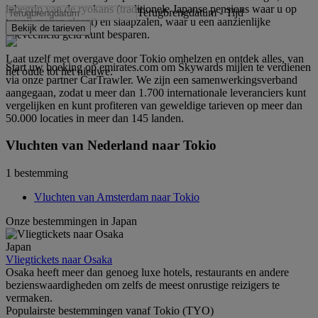
inbegrip van de ryokans (traditionele Japanse pensions waar u op
Terugbrengdatum
-
Tijd
tatami matten slaapt) en slaapzalen, waar u een aanzienlijke
Bekijk de tarieven
hoeveelheid geld kunt besparen.
Laat uzelf met overgave door Tokio omhelzen en ontdek alles, van
Start uw boeking op emirates.com om Skywards mijlen te verdienen
het oude tot het nieuwe.
via onze partner CarTrawler. We zijn een samenwerkingsverband
aangegaan, zodat u meer dan 1.700 internationale leveranciers kunt
vergelijken en kunt profiteren van geweldige tarieven op meer dan
50.000 locaties in meer dan 145 landen.
Vluchten van Nederland naar Tokio
1 bestemming
Vluchten van Amsterdam naar Tokio
Onze bestemmingen in Japan
Japan
Vliegtickets naar Osaka
Osaka heeft meer dan genoeg luxe hotels, restaurants en andere
bezienswaardigheden om zelfs de meest onrustige reizigers te
vermaken.
Populairste bestemmingen vanaf Tokio (TYO)