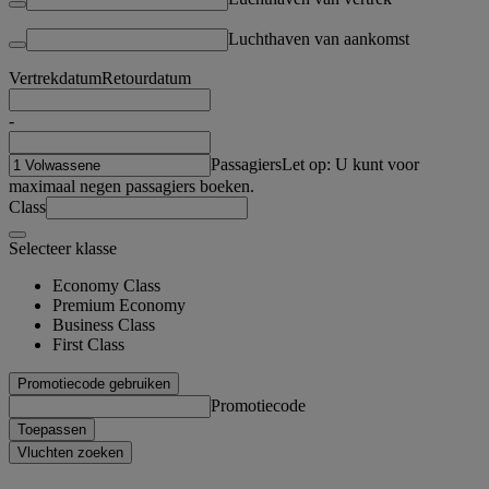
Luchthaven van aankomst
Vertrekdatum
Retourdatum
-
Passagiers
Let op: U kunt voor
maximaal negen passagiers boeken.
Class
Selecteer klasse
Economy Class
Premium Economy
Business Class
First Class
Promotiecode gebruiken
Promotiecode
Toepassen
Vluchten zoeken