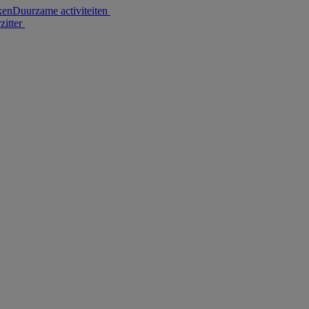
ken
Duurzame activiteiten
zitter