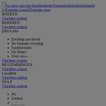
Ga door naar het hoofdgedeelte
Toegankelijkheidsinformatie
BOEKEN
Vluchten zoeken
BEHEREN
Vluchten zoeken
ERVAAR
•
Ervaring aan boord
De Emirates ervaring
Familiereizen
Fly Better
Over ons
•
Vluchten zoeken
BESTEMMINGEN
Vluchten zoeken
Loyaliteit
Vluchten zoeken
HULP
Vluchten zoeken
NL
Zoeken