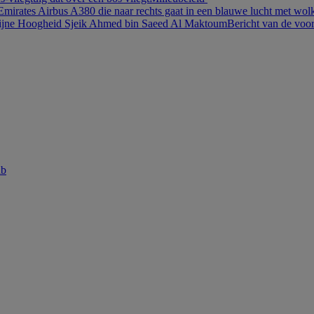
 Emirates Airbus A380 die naar rechts gaat in een blauwe lucht met wol
Zijne Hoogheid Sjeik Ahmed bin Saeed Al Maktoum
Bericht van de voor
ab