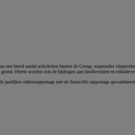
n een breed aantal activiteiten binnen de Group, waaronder vliegverkee
e grond. Hierin worden ook de bijdragen aan biodiversiteit en initiatie
 de jaarlijkse milieurapportage met de financiële rapportage gecombine