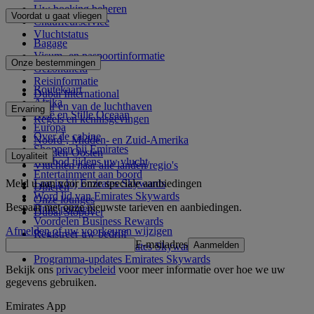
Uw boeking beheren
Voordat u gaat vliegen
Chauffeurservice
Vluchtstatus
Bagage
Visum- en paspoortinformatie
Onze bestemmingen
Gezondheid
Reisinformatie
Routekaart
Dubai International
Afrika
Naar en van de luchthaven
Ervaring
Azië en Stille Oceaan
Regels en kennisgevingen
Europa
Over de cabine
Noord-, Midden- en Zuid-Amerika
Shoppen bij Emirates
Midden-Oosten
Loyaliteit
Aanbod tijdens uw vlucht
Vluchten naar alle landen/regio's
Entertainment aan boord
Meld u aan voor onze speciale aanbiedingen
Log in bij Emirates Skywards
Dineren
Word lid van Emirates Skywards
Onze lounges
Bespaar met onze nieuwste tarieven en aanbiedingen.
Onze partners
Dubai Stopover
Voordelen Business Rewards
Afmelden of uw voorkeuren wijzigen
Registreer uw bedrijf
E-mailadres
Aanmelden
Programmaregels Emirates Skywards
Programma-updates Emirates Skywards
Bekijk ons
privacybeleid
voor meer informatie over hoe we uw
gegevens gebruiken.
Emirates App