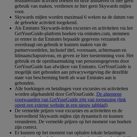
restitueerbare activiteit boeken en deze annuleren of hier geen
gebruik van maken, verdienen ze hier geen Skywards mijlen
voor.
Skywards mijlen worden maximaal 6 weken na de datum van
de geboekte activiteit toegekend.
Als Emirates Skywards-leden excursies en activiteiten via het
GetYourGuide-platform boeken via emirates.com, stemmen
ze ermee in dat Emirates bepaalde gegevens verzamelt en
overdraagt om gebruik te kunnen maken van de
partnervoordelen, inclusief titel, voornaam, achternaam en
lidmaatschapsniveau, en geven ze hier toestemming voor. Het
gebruik en de openbaarmaking van persoonsgegevens door
GetYourGuide kan afwijken van Emirates. GetYourGuide is
mogelijk niet gebonden aan privacywetgeving die dezelfde
mate van bescherming biedt als waar Emirates aan is
gebonden.
Alle boekingen en betalingen voor excursies en activiteiten
worden afgehandeld door GetYourGuide.
De algemene
voorwaarden van GetYourGuide zijn van toepassing
(link
opent een externe website in een nieuw tabblad)
.
De vermelde prijzen voor excursies en activiteiten en de
hoeveelheid Skywards mijlen zijn dynamisch en kunnen
veranderen. De vermelde prijzen op het moment van boeken
zijn correct.
Er kunnen op het moment van ophalen lokale belastingen