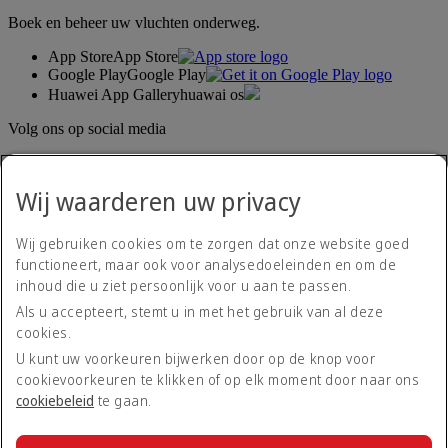
Boek en beheer uw vluchten onderweg.
App Store
App Store
Google Play
Google Play
Huawei App Gallery
huawai os
Volg ons op social media
Deel uw ervaring met Emirates.
Wij waarderen uw privacy
Wij gebruiken cookies om te zorgen dat onze website goed
functioneert, maar ook voor analysedoeleinden en om de
inhoud die u ziet persoonlijk voor u aan te passen.
Als u accepteert, stemt u in met het gebruik van al deze
cookies.
Toegankelijkheidsverklaring
Neem contact met ons op
U kunt uw voorkeuren bijwerken door op de knop voor
Privacybeleid
cookievoorkeuren te klikken of op elk moment door naar ons
Algemene voorwaarden
cookiebeleid
te gaan.
Cookiebeleid
Cyberveiligheid
Transparantieverklaring Modern Slavery Act