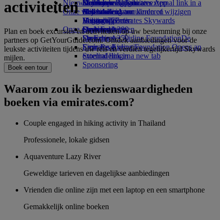
activiteiten
Nieuwste bestemmingen
luchthaven Opens an external link in a
Drankjes
Kinderspeelgoed
Duurzame activiteiten
Skywards Rail
Mobiel en de Emirates App
Onze vloot
new tab
Activiteiten voor kinderen
Milieubeleid
Helsinki
Mijlencalculator
Een boeking annuleren of wijzigen
Boeing 777
Milieurapporten
Hangzhou
Log in bij Emirates Skywards
Verstoorde reis
Onze gemeenschappen
Emirates A380
Da Nang
Skywards+
Over Emirates
Plan en boek excursies en activiteiten op uw bestemming bij onze
Emirates A350
De Emirates Airline Foundation
Shenzhen
De
partners op GetYourGuide.com. Ontdek aanbiedingen voor de
Emirates Executive
Emirates Airline Foundation Opens an
Siem Reap
leukste activiteiten tijdens uw reis en verdien tegelijkertijd Skywards
Stoelindelingen
external link in a new tab
mijlen.
Sponsoring
Boek een tour
Waarom zou ik bezienswaardigheden
boeken via emirates.com?
Couple engaged in hiking activity in Thailand
Professionele, lokale gidsen
Aquaventure Lazy River
Geweldige tarieven en dagelijkse aanbiedingen
Vrienden die online zijn met een laptop en een smartphone
Gemakkelijk online boeken