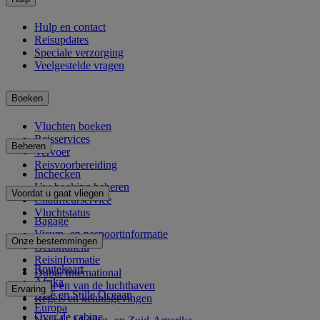
Hulp en contact
Reisupdates
Speciale verzorging
Veelgestelde vragen
Boeken
Vluchten boeken
Reisservices
Beheren
Vervoer
Reisvoorbereiding
Inchecken
Uw boeking beheren
Voordat u gaat vliegen
Chauffeurservice
Vluchtstatus
Bagage
Visum- en paspoortinformatie
Onze bestemmingen
Gezondheid
Reisinformatie
Routekaart
Dubai International
Afrika
Naar en van de luchthaven
Ervaring
Azië en Stille Oceaan
Regels en kennisgevingen
Europa
Over de cabine