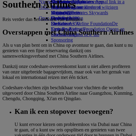
Southern Airlines
Nieuwste bestemmingen
luchthaven Opens an external link in a
Drankjes
Kinderspeelgoed
Duurzame activiteiten
Skywards Rail
Mobiel en de Emirates App
Onze vloot
new tab
Activiteiten voor kinderen
Milieubeleid
Helsinki
Mijlencalculator
Een boeking annuleren of wijzigen
Boeing 777
Milieurapporten
Hangzhou
Log in bij Emirates Skywards
Verstoorde reis
Onze gemeenschappen
Emirates A380
Da Nang
Skywards+
Over Emirates
Reis verder dan het netwerk van Emirates
Emirates A350
De Emirates Airline Foundation
Shenzhen
De
Emirates Executive
Emirates Airline Foundation Opens an
Siem Reap
Overstappen met China Southern Airlines
Stoelindelingen
external link in a new tab
Sponsoring
Als u van plan bent om in China op avontuur te gaan, dan kunt u nu
genieten van een fijne reiservaring dankzij ons
samenwerkingsverband met China Southern Airlines.
Dankzij onze codeshare-overeenkomst kunt u niet alleen profiteren
van onze uitgebreide bagagevrijdom, maar ook van het gemak van
lokaal en internationaal reizen met één ticket.
Codeshare-vluchten zijn beschikbaar voor vluchten die worden
uitgevoerd door China Southern Airline naar Guangzhou, Kunming,
Chengdu, Chongqing, Xi'an en Qingdao.
Kan ik een stopover toevoegen?
U kunt ervoor kiezen om probleemloos via Dubai naar China
te gaan, of u kunt uw reis opsplitsen en genieten van twee
vakanties in één door onderweg tijd door te brengen in Dubai.