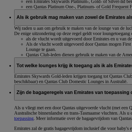
een Emirates Skywards Platinum-, Gold- of Silver-lid ben
een Qantas Platinum One-, Platinum- of Gold Frequent Fl
Als ik gebruik mag maken van zowel de Emirates als
Wij raden u aan om gebruik te maken van de lounge van de lucht
De enige uitzondering op deze regel geldt voor loungetoega
als de vlucht wordt uitgevoerd door Emirates en u van 
Als de vlucht wordt uitgevoerd door Qantas mogen First
Lounge te gaan.
Qantas Club-leden dienen gebruik te maken van de Amer
Tot welke lounges krijg ik toegang als ik als Emirat
Emirates Skywards Gold-leden krijgen toegang tot Qantas Club
beschikbaar) en Qantas Club Domestic Lounges in Australië.
Zijn de bagageregels van Emirates van toepassing 
Als u vliegt met een door Qantas uitgevoerde vlucht (met een
Australische binnenlandse en trans-Tasmaanse vluchten. Als u 
toepassing
. Meer informatie over de bagagevrijdom van Qantas 
Emirates zal de gratis bagagevrijdom inclusief die voor baby's e