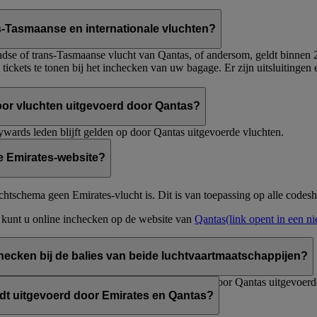
ns-Tasmaanse en internationale vluchten?
ndse of trans-Tasmaanse vlucht van Qantas, of andersom, geldt binnen 2
de tickets te tonen bij het inchecken van uw bagage. Er zijn uitsluitingen
oor vluchten uitgevoerd door Qantas?
wards leden blijft gelden op door Qantas uitgevoerde vluchten.
e Emirates-website?
uchtschema geen Emirates-vlucht is. Dit is van toepassing op alle codes
, kunt u online inchecken op de website van
Qantas
(link opent in een n
checken bij de balies van beide luchtvaartmaatschappijen?
nt u in te checken bij de Emirates-balie en voor door Qantas uitgevoerd
ordt uitgevoerd door Emirates en Qantas?