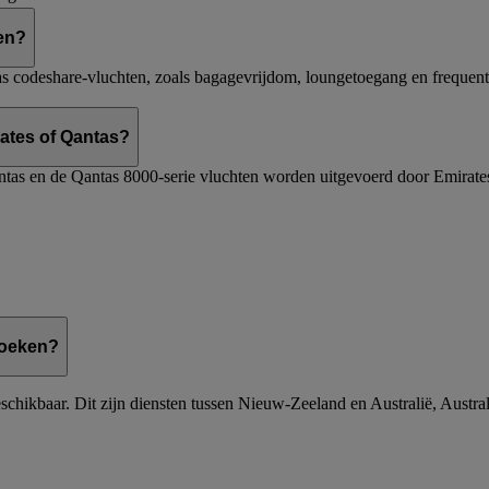
en?
s codeshare-vluchten, zoals bagagevrijdom, loungetoegang en frequent
rates of Qantas?
ntas en de Qantas 8000-serie vluchten worden uitgevoerd door Emirates
boeken?
beschikbaar. Dit zijn diensten tussen Nieuw-Zeeland en Australië, Austr