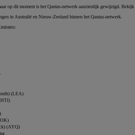
maar op dit moment is het Qantas-netwerk aanzienlijk gewijzigd. Bekijk
ngen in Australië en Nieuw-Zeeland binnen het Qantas-netwerk.
mirates:
)
onth) (LEA)
(HTI)
)
ROK)
ock) (AYQ)
ing