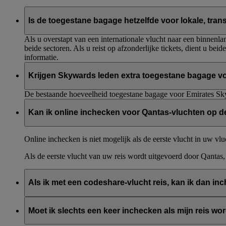
Is de toegestane bagage hetzelfde voor lokale, tra
Als u overstapt van een internationale vlucht naar een binnenla
beide sectoren. Als u reist op afzonderlijke tickets, dient u bei
informatie.
Krijgen Skywards leden extra toegestane bagage v
De bestaande hoeveelheid toegestane bagage voor Emirates Sky
Kan ik online inchecken voor Qantas-vluchten op d
Online inchecken is niet mogelijk als de eerste vlucht in uw vl
Als de eerste vlucht van uw reis wordt uitgevoerd door Qantas
Als ik met een codeshare-vlucht reis, kan ik dan in
Nee. Als u vliegt met een door Emirates uitgevoerde vlucht, die
Moet ik slechts een keer inchecken als mijn reis w