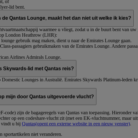
t, of
yer-lid bent.
 de Qantas Lounge, maakt het dan niet uit welke ik kies?
vaartmaatschappij waarmee u vliegt, zodat u in de buurt bent van uw ga
ng op London Heathrow (LHR):
de lounge gebruik mag maken, dient u naar de Emirates Lounge gaan.
 Class-passagiers gebruikmaken van de Emirates Lounge. Andere passa
ican Airlines Admirals Lounge.
es Skywards-lid met Qantas reis?
 Domestic Lounges in Australië. Emirates Skywards Platinum-leden kr
op mijn door Qantas uitgevoerde vlucht?
 QF-code) zijn de bagageregels van Qantas van toepassing. Hieronder 
echter op een codeshare-vlucht zit (met een EK-vluchtnummer, maar ui
vindt u bij
Qantas
(opent een externe website in een nieuw venster)
.
n sportartikelen niet veranderen.