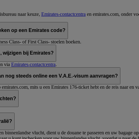
isbureau naar keuze,
Emirates-contactcentra
en emirates.com, onder vo
eken op een Emirates code?
ss Class- of First Class- stoelen boeken.
 wijzigen bij Emirates?
en via
Emirates-contactcentra
.
 dan nog steeds online een V.A.E.-visum aanvragen?
emirates.com, mits u een Emirates 176-ticket hebt en de reis naar en v
uchten?
ralië?
een binnenlandse vlucht, dient u de douane te passeren en uw bagage o
waar u kunt inchecken voor uw binnenlandse vlucht, voordat u naar de 