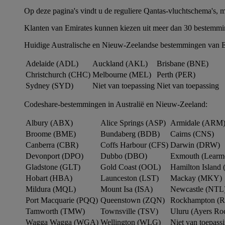
Op deze pagina's vindt u de reguliere Qantas-vluchtschema's, 
Klanten van Emirates kunnen kiezen uit meer dan 30 bestemmi
Huidige Australische en Nieuw-Zeelandse bestemmingen van E
Adelaide (ADL)
Auckland (AKL)
Brisbane (BNE)
Christchurch (CHC)
Melbourne (MEL)
Perth (PER)
Sydney (SYD)
Niet van toepassing
Niet van toepassing
Codeshare-bestemmingen in Australië en Nieuw-Zeeland:
Albury (ABX)
Alice Springs (ASP)
Armidale (ARM
Broome (BME)
Bundaberg (BDB)
Cairns (CNS)
Canberra (CBR)
Coffs Harbour (CFS)
Darwin (DRW)
Devonport (DPO)
Dubbo (DBO)
Exmouth (Learm
Gladstone (GLT)
Gold Coast (OOL)
Hamilton Island 
Hobart (HBA)
Launceston (LST)
Mackay (MKY)
Mildura (MQL)
Mount Isa (ISA)
Newcastle (NTL
Port Macquarie (PQQ)
Queenstown (ZQN)
Rockhampton (
Tamworth (TMW)
Townsville (TSV)
Uluru (Ayers R
Wagga Wagga (WGA)
Wellington (WLG)
Niet van toepass