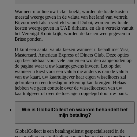
Wanneer u online uw ticket boekt, worden de totale kosten
meestal weergegeven in de valuta van het land van vertrek.
Bijvoorbeeld als u vertrekt vanuit Dubai, worden uw totale
kosten weergegeven in UAE dirhams, en als u vertrekt vanuit
het Verenigd Koninkrijk, worden de kosten weergegeven in
Britse ponden.
U kunt een aantal valuta kiezen wanneer u betaalt met Visa,
Mastercard, American Express of Diners Club. Deze opties
zijn beschikbaar voor vele landen en worden aangeboden op
de pagina waar u uw kaartgegevens invoert. Let op dat
wanneer u kiest voor een valuta die anders is dan de valuta
van uw kaart, uw kaartuitgever haar eigen wisselkoers zal
gebruiken en een toeslag in rekening kan brengen. Helaas
hebben we geen controle over de wisselkoersen van uw
kaartuitgever of over de toeslagen opgelegd door uw bank.
Wie is GlobalCollect en waarom behandelt het
mijn betaling?
GlobalCollect is een betalingsdienst gespecialiseerd in de
verzameling en afwikkeling van gelden met een expertise in