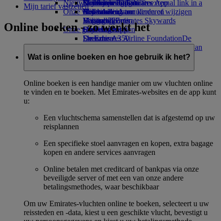
Nieuwste bestemmingen
luchthaven Opens an external link in a
Drankjes
Kinderspeelgoed
Duurzame activiteiten
Skywards Rail
Mobiel en de Emirates App
Mijn tarief vastzetten
Onze vloot
new tab
Activiteiten voor kinderen
Milieubeleid
Helsinki
Mijlencalculator
Een boeking annuleren of wijzigen
Boeing 777
Milieurapporten
Hangzhou
Log in bij Emirates Skywards
Verstoorde reis
Online boeken - zo werkt het
Onze gemeenschappen
Emirates A380
Da Nang
Skywards+
Over Emirates
Emirates A350
De Emirates Airline Foundation
Shenzhen
De
Emirates Executive
Emirates Airline Foundation Opens an
Siem Reap
Stoelindelingen
external link in a new tab
Wat is online boeken en hoe gebruik ik het?
Sponsoring
Online boeken is een handige manier om uw vluchten online
te vinden en te boeken. Met Emirates-websites en de app kunt
u:
Een vluchtschema samenstellen dat is afgestemd op uw
reisplannen
Een specifieke stoel aanvragen en kopen, extra bagage
kopen en andere services aanvragen
Online betalen met creditcard of bankpas via onze
beveiligde server of met een van onze andere
betalingsmethodes, waar beschikbaar
Om uw Emirates-vluchten online te boeken, selecteert u uw
reissteden en -data, kiest u een geschikte vlucht, bevestigt u