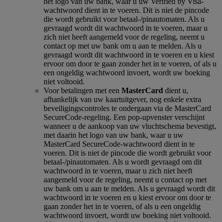
het logo van uw bank, waar u uw Verified by Visa-
wachtwoord dient in te voeren. Dit is niet de pincode
die wordt gebruikt voor betaal-/pinautomaten. Als u
gevraagd wordt dit wachtwoord in te voeren, maar u
zich niet heeft aangemeld voor de regeling, neemt u
contact op met uw bank om u aan te melden. Als u
gevraagd wordt dit wachtwoord in te voeren en u kiest
ervoor om door te gaan zonder het in te voeren, of als u
een ongeldig wachtwoord invoert, wordt uw boeking
niet voltooid.
Voor betalingen met een
MasterCard
dient u,
afhankelijk van uw kaartuitgever, nog enkele extra
beveiligingscontroles te ondergaan via de MasterCard
SecureCode-regeling. Een pop-upvenster verschijnt
wanneer u de aankoop van uw vluchtschema bevestigt,
met daarin het logo van uw bank, waar u uw
MasterCard SecureCode-wachtwoord dient in te
voeren. Dit is niet de pincode die wordt gebruikt voor
betaal-/pinautomaten. Als u wordt gevraagd om dit
wachtwoord in te voeren, maar u zich niet heeft
aangemeld voor de regeling, neemt u contact op met
uw bank om u aan te melden. Als u gevraagd wordt dit
wachtwoord in te voeren en u kiest ervoor om door te
gaan zonder het in te voeren, of als u een ongeldig
wachtwoord invoert, wordt uw boeking niet voltooid.