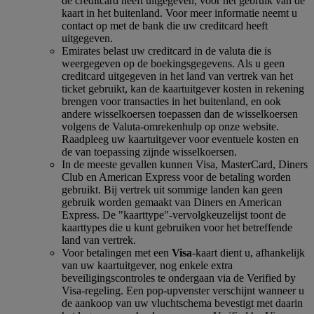
de creditcard heeft uitgegeven, voor het gebruik van de
kaart in het buitenland. Voor meer informatie neemt u
contact op met de bank die uw creditcard heeft
uitgegeven.
Emirates belast uw creditcard in de valuta die is
weergegeven op de boekingsgegevens. Als u geen
creditcard uitgegeven in het land van vertrek van het
ticket gebruikt, kan de kaartuitgever kosten in rekening
brengen voor transacties in het buitenland, en ook
andere wisselkoersen toepassen dan de wisselkoersen
volgens de Valuta-omrekenhulp op onze website.
Raadpleeg uw kaartuitgever voor eventuele kosten en
de van toepassing zijnde wisselkoersen.
In de meeste gevallen kunnen Visa, MasterCard, Diners
Club en American Express voor de betaling worden
gebruikt. Bij vertrek uit sommige landen kan geen
gebruik worden gemaakt van Diners en American
Express. De "kaarttype"-vervolgkeuzelijst toont de
kaarttypes die u kunt gebruiken voor het betreffende
land van vertrek.
Voor betalingen met een
Visa
-kaart dient u, afhankelijk
van uw kaartuitgever, nog enkele extra
beveiligingscontroles te ondergaan via de Verified by
Visa-regeling. Een pop-upvenster verschijnt wanneer u
de aankoop van uw vluchtschema bevestigt met daarin