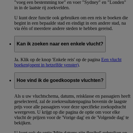
"voeg een bestemming toe" en voer "Sydney" en "Londen"
in in de laatste rij zoekvelden.
U kunt deze functie ook gebruiken om een reis te boeken die
begint in een bepaalde stad en eindigt in een andere stad, na
via één of meerdere andere steden te hebben gereisd.
Kan ik zoeken naar een enkele vlucht?
Ja. Klik op de knop 'Enkele reis' op de pagina
Een vlucht
boeken
(opent in hetzelfde venster)
.
Hoe vind ik de goedkoopste vluchten?
Als u uw vluchtschema, datums, reisklasse en passagiers heeft
geselecteerd, zal de zoekresultatenpagina bovenin de laagste
prijs voor alle passagiers voor deze specifieke zoekopdracht
weergeven. U krijgt op die pagina de optie om voor elke
vlucht de prijzen voor de 'Vorige dag' en de 'Volgende dag' te
bekijken.
U kunt ook de optie 'Mijn datums zijn flexibel' gebruiken op