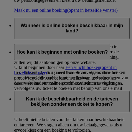
uw persoonsgegevens en kiest u uw betalingsmethode.
Maak nu een online boeking
(opent in hetzelfde venster)
Wanneer is online boeken beschikbaar in mijn
land?
We zijn van plan om binnenkort onze online diensten te
introduceren vanuit nieuwe bestemmingen. Zodra we de
Hoe kan ik beginnen met online boeken?
online diensten lanceren vanuit een nieuwe bestemming,
zullen wij dit aankondigen op onze website.
U kunt beginnen door naar
Een vlucht boeken
(opent in
In de tussentijd, als u in een land woont waar online boeken
hetzelfde venster)
te gaan. U wordt vervolgens door het
nog niet beschikbaar is, kunt u nog steeds gebruik maken van
proces begeleid van het samenstellen van uw route, het
deze website door online geschikte vluchten te vinden en
selecteren van vluchten en het maken van ticketregelingen.
vervolgens uw ticket te boeken met behulp van ons e-mail
aanvraagformulier. U kunt ook bellen met uw lokale
Kan ik de beschikbaarheid en de tarieven
Emirates-kantoor om uw boeking te maken.
bekijken zonder een ticket te kopen?
U hoeft niet te betalen voor het kijken naar beschikbaarheid
en tarieven. We vragen alleen om uw betaalgegevens als u
ervoor kiest om een boeking te voltooien.