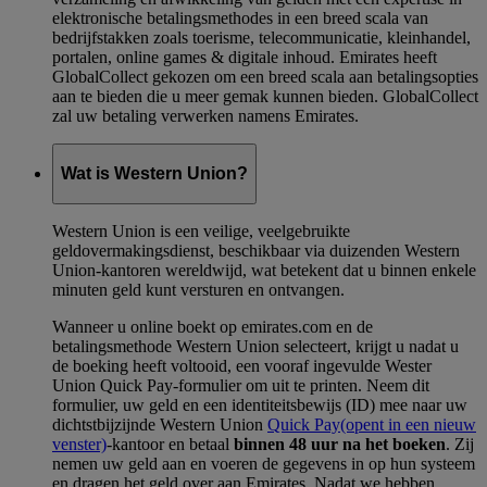
elektronische betalingsmethodes in een breed scala van
bedrijfstakken zoals toerisme, telecommunicatie, kleinhandel,
portalen, online games & digitale inhoud. Emirates heeft
GlobalCollect gekozen om een breed scala aan betalingsopties
aan te bieden die u meer gemak kunnen bieden. GlobalCollect
zal uw betaling verwerken namens Emirates.
Wat is Western Union?
Western Union is een veilige, veelgebruikte
geldovermakingsdienst, beschikbaar via duizenden Western
Union-kantoren wereldwijd, wat betekent dat u binnen enkele
minuten geld kunt versturen en ontvangen.
Wanneer u online boekt op emirates.com en de
betalingsmethode Western Union selecteert, krijgt u nadat u
de boeking heeft voltooid, een vooraf ingevulde Wester
Union Quick Pay-formulier om uit te printen. Neem dit
formulier, uw geld en een identiteitsbewijs (ID) mee naar uw
dichtstbijzijnde Western Union
Quick Pay
(opent in een nieuw
venster)
-kantoor en betaal
binnen 48 uur na het boeken
. Zij
nemen uw geld aan en voeren de gegevens in op hun systeem
en dragen het geld over aan Emirates. Nadat we hebben