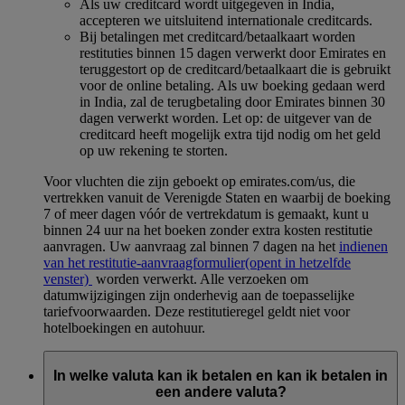
Als uw creditcard wordt uitgegeven in India,
accepteren we uitsluitend internationale creditcards.
Bij betalingen met creditcard/betaalkaart worden
restituties binnen 15 dagen verwerkt door Emirates en
teruggestort op de creditcard/betaalkaart die is gebruikt
voor de online betaling. Als uw boeking gedaan werd
in India, zal de terugbetaling door Emirates binnen 30
dagen verwerkt worden. Let op: de uitgever van de
creditcard heeft mogelijk extra tijd nodig om het geld
op uw rekening te storten.
Voor vluchten die zijn geboekt op emirates.com/us, die
vertrekken vanuit de Verenigde Staten en waarbij de boeking
7 of meer dagen vóór de vertrekdatum is gemaakt, kunt u
binnen 24 uur na het boeken zonder extra kosten restitutie
aanvragen. Uw aanvraag zal binnen 7 dagen na het
indienen
van het restitutie-aanvraagformulier
(opent in hetzelfde
venster)
worden verwerkt. Alle verzoeken om
datumwijzigingen zijn onderhevig aan de toepasselijke
tariefvoorwaarden. Deze restitutieregel geldt niet voor
hotelboekingen en autohuur.
In welke valuta kan ik betalen en kan ik betalen in
een andere valuta?