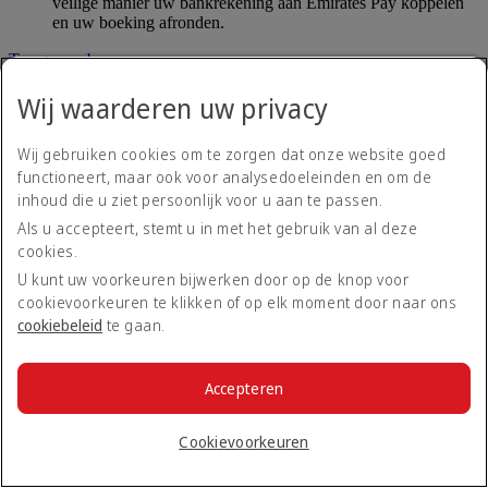
veilige manier uw bankrekening aan Emirates Pay koppelen
en uw boeking afronden.
Terug naar boven
Wij waarderen uw privacy
Mijn tarief vastzetten
Wij gebruiken cookies om te zorgen dat onze website goed
Wat is Mijn tarief vastzetten?
functioneert, maar ook voor analysedoeleinden en om de
inhoud die u ziet persoonlijk voor u aan te passen.
Als u accepteert, stemt u in met het gebruik van al deze
Met Mijn tarief vastzetten kunt u uw tarief 24 uur lang
reserveren. Dit betekent dat als u later wenst te betalen, u niet
cookies.
te maken zult krijgen met prijsveranderingen gedurende dat
U kunt uw voorkeuren bijwerken door op de knop voor
tijdsbestek.
cookievoorkeuren te klikken of op elk moment door naar ons
cookiebeleid
te gaan.
Er zijn geen extra kosten om uw tarief vast te zetten.
Mijn tarief vastzetten geldt alleen voor Economy Class-
vluchten en u kunt deze service tot 24 dagen voor uw vlucht
Accepteren
gebruiken.
Cookievoorkeuren
Wat zijn de kosten voor Mijn tarief vastzetten?