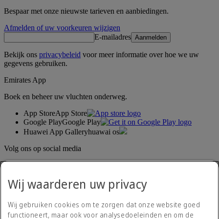
Bespaar met onze nieuwste tarieven en aanbiedingen.
Afmelden of uw voorkeuren wijzigen
E-mailadres
Aanmelden
Bekijk ons
privacybeleid
voor meer informatie over hoe we uw
gegevens gebruiken.
Emirates App
Boek en beheer uw vluchten onderweg.
App Store
App Store
Google Play
Google Play
Huawei App Gallery
huawai os
Volg ons op social media
Deel uw ervaring met Emirates.
Wij waarderen uw privacy
Wij gebruiken cookies om te zorgen dat onze website goed
functioneert, maar ook voor analysedoeleinden en om de