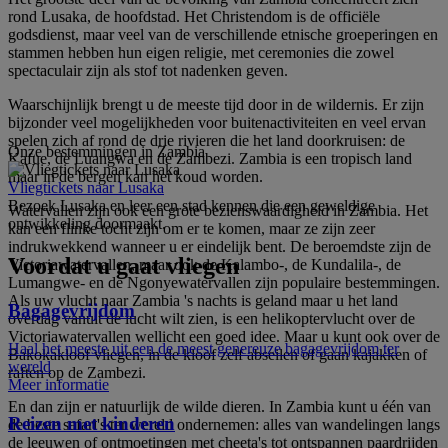
rond Lusaka, de hoofdstad. Het Christendom is de officiële
godsdienst, maar veel van de verschillende etnische groeperingen en
stammen hebben hun eigen religie, met ceremonies die zowel
spectaculair zijn als stof tot nadenken geven.
Waarschijnlijk brengt u de meeste tijd door in de wildernis. Er zijn
bijzonder veel mogelijkheden voor buitenactiviteiten en veel ervan
spelen zich af rond de drie rivieren die het land doorkruisen: de
Onze bestemmingen in Zambia
Kafue, de Luangwa en de Zambezi. Zambia is een tropisch land
maar in de bergen kan het koud worden.
Vliegtickets naar Lusaka
Bezoek Lusaka en leer een stad kennen die een geweldige
Watervallen zijn ook een grote bezienswaardigheid in Zambia. Het
ontwikkeling doormaakt.
kan een flinke tocht zijn om er te komen, maar ze zijn zeer
indrukwekkend wanneer u er eindelijk bent. De beroemdste zijn de
Voordat u gaat vliegen
Victoriawatervallen, maar ook de Kalambo-, de Kundalila-, de
Lumangwe- en de Ngonyewatervallen zijn populaire bestemmingen.
Als uw vlucht naar Zambia 's nachts is geland maar u het land
Bagagevrijdom
overdag vanuit de lucht wilt zien, is een helikoptervlucht over de
Victoriawatervallen wellicht een goed idee. Maar u kunt ook over de
Haal het meeste uit een de meest genereuze bagagevrijdom ter
Bakokakloof vliegen, in de kloof zelf abseilen of gaan kajakken of
wereld
raften op de Zambezi.
Meer informatie
En dan zijn er natuurlijk de wilde dieren. In Zambia kunt u één van
Reizen met kinderen
de beste safari's ter wereld ondernemen: alles van wandelingen langs
de leeuwen of ontmoetingen met cheeta's tot ontspannen paardrijden