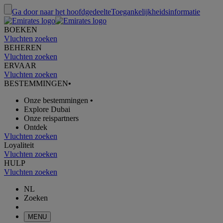
Ga door naar het hoofdgedeelte
Toegankelijkheidsinformatie
BOEKEN
Vluchten zoeken
BEHEREN
Vluchten zoeken
ERVAAR
Vluchten zoeken
BESTEMMINGEN
•
Onze bestemmingen
•
Explore Dubai
Onze reispartners
Ontdek
Vluchten zoeken
Loyaliteit
Vluchten zoeken
HULP
Vluchten zoeken
NL
Zoeken
MENU