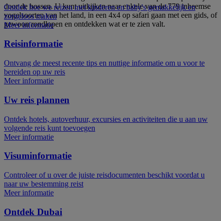
door de bossen. U kunt uitkijken naar enkele van de 779 inheemse
Ontdek hoe we reizen met kinderen en baby's gemakkelijk en
vogelsoorten van het land, in een 4x4 op safari gaan met een gids, of
zorgeloos maken
gewoon rondlopen en ontdekken wat er te zien valt.
Meer informatie
Reisinformatie
Ontvang de meest recente tips en nuttige informatie om u voor te
bereiden op uw reis
Meer informatie
Uw reis plannen
Ontdek hotels, autoverhuur, excursies en activiteiten die u aan uw
volgende reis kunt toevoegen
Meer informatie
Visuminformatie
Controleer of u over de juiste reisdocumenten beschikt voordat u
naar uw bestemming reist
Meer informatie
Ontdek Dubai