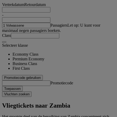
Vertrekdatum
Retourdatum
-
Passagiers
Let op: U kunt voor
maximaal negen passagiers boeken.
Class
Selecteer klasse
Economy Class
Premium Economy
Business Class
First Class
Promotiecode gebruiken
Promotiecode
Toepassen
Vluchten zoeken
Vliegtickets naar Zambia
Het grootste deel van de bevolking van Zambia concentreert zich