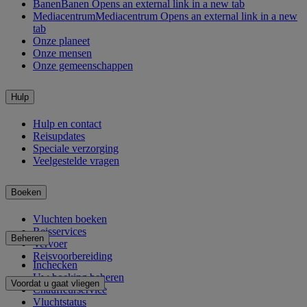
Banen
Banen Opens an external link in a new tab
Mediacentrum
Mediacentrum Opens an external link in a new
tab
Onze planeet
Onze mensen
Onze gemeenschappen
Hulp
Hulp en contact
Reisupdates
Speciale verzorging
Veelgestelde vragen
Boeken
Vluchten boeken
Reisservices
Beheren
Vervoer
Reisvoorbereiding
Inchecken
Uw boeking beheren
Voordat u gaat vliegen
Chauffeurservice
Vluchtstatus