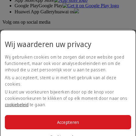
App Store
App Store
Google Play
Google Play
Huawei App Gallery
huawai os
Volg ons op social media
Deel uw ervaring met Emirates.
Wij waarderen uw privacy
Wij gebruiken cookies om te zorgen dat onze website goed
functioneert, maar ook voor analysedoeleinden en om de
inhoud die u ziet persoonlijk voor u aan te passen.
Als u accepteert, stemt u in met het gebruik van al deze
cookies.
Toegankelijkheidsverklaring
Neem contact met ons op
U kunt uw voorkeuren bijwerken door op de knop voor
Privacybeleid
cookievoorkeuren te klikken of op elk moment door naar ons
Algemene voorwaarden
cookiebeleid
te gaan.
Cookiebeleid
Cyberveiligheid
Transparantieverklaring Modern Slavery Act
Accepteren
Sitemap
© 2026 The Emirates Group. Alle rechten voorbehouden.