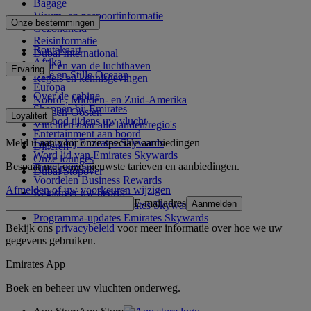
Bagage
Visum- en paspoortinformatie
Onze bestemmingen
Gezondheid
Reisinformatie
Routekaart
Dubai International
Afrika
Naar en van de luchthaven
Ervaring
Azië en Stille Oceaan
Regels en kennisgevingen
Europa
Over de cabine
Noord-, Midden- en Zuid-Amerika
Shoppen bij Emirates
Midden-Oosten
Loyaliteit
Aanbod tijdens uw vlucht
Vluchten naar alle landen/regio's
Entertainment aan boord
Meld u aan voor onze speciale aanbiedingen
Log in bij Emirates Skywards
Dineren
Word lid van Emirates Skywards
Onze lounges
Bespaar met onze nieuwste tarieven en aanbiedingen.
Onze partners
Dubai Stopover
Voordelen Business Rewards
Afmelden of uw voorkeuren wijzigen
Registreer uw bedrijf
E-mailadres
Aanmelden
Programmaregels Emirates Skywards
Programma-updates Emirates Skywards
Bekijk ons
privacybeleid
voor meer informatie over hoe we uw
gegevens gebruiken.
Emirates App
Boek en beheer uw vluchten onderweg.