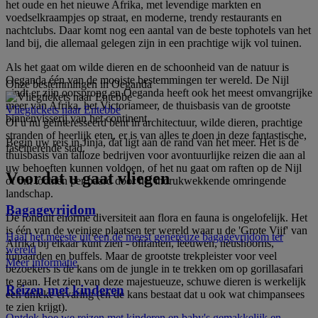
het oude en het nieuwe Afrika, met levendige markten en
voedselkraampjes op straat, en moderne, trendy restaurants en
nachtclubs. Daar komt nog een aantal van de beste tophotels van het
land bij, die allemaal gelegen zijn in een prachtige wijk vol tuinen.
Als het gaat om wilde dieren en de schoonheid van de natuur is
Oeganda één van de mooiste bestemmingen ter wereld. De Nijl
Onze bestemmingen in Oeganda
vindt er zijn oorsprong en Oeganda heeft ook het meest omvangrijke
meer van Afrika, het Victoriameer, de thuisbasis van de grootste
Vliegtickets naar Entebbe
binnenvisserij van het continent.
Of u nu geïnteresseerd bent in architectuur, wilde dieren, prachtige
stranden of heerlijk eten, er is van alles te doen in deze fantastische,
Begin uw reis in Jinja, dat ligt aan de rand van het meer. Het is de
fascinerende stad.
thuisbasis van talloze bedrijven voor avontuurlijke reizen die aan al
uw behoeften kunnen voldoen, of het nu gaat om raften op de Nijl
Voordat u gaat vliegen
of om tochten per paard door het indrukwekkende omringende
landschap.
Bagagevrijdom
De ronduit enorme diversiteit aan flora en fauna is ongelofelijk. Het
is één van de weinige plaatsen ter wereld waar u de 'Grote Vijf' van
Haal het meeste uit een de meest genereuze bagagevrijdom ter
Afrika bij elkaar kunt zien - olifanten, leeuwen, neushoorns,
wereld
luipaarden en buffels. Maar de grootste trekpleister voor veel
Meer informatie
bezoekers is de kans om de jungle in te trekken om op gorillasafari
te gaan. Het zien van deze majestueuze, schuwe dieren is werkelijk
Reizen met kinderen
een unieke ervaring (en de kans bestaat dat u ook wat chimpansees
te zien krijgt).
Ontdek hoe we reizen met kinderen en baby's gemakkelijk en