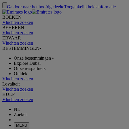
Ga door naar het hoofdgedeelte
Toegankelijkheidsinformatie
BOEKEN
Vluchten zoeken
BEHEREN
Vluchten zoeken
ERVAAR
Vluchten zoeken
BESTEMMINGEN
•
Onze bestemmingen
•
Explore Dubai
Onze reispartners
Ontdek
Vluchten zoeken
Loyaliteit
Vluchten zoeken
HULP
Vluchten zoeken
NL
Zoeken
MENU