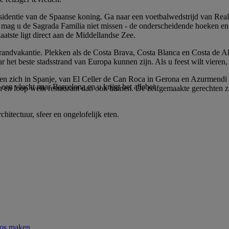
esidentie van de Spaanse koning. Ga naar een voetbalwedstrijd van Real
 mag u de Sagrada Familia niet missen - de onderscheidende hoeken e
laatste ligt direct aan de Middellandse Zee.
randvakantie. Plekken als de Costa Brava, Costa Blanca en Costa de Alm
het beste stadsstrand van Europa kunnen zijn. Als u feest wilt vieren, 
inden zich in Spanje, van El Celler de Can Roca in Gerona en Azurmendi 
en vlucht naar Barcelona en u krijgt het allebei.
en loop welk restaurant dan ook binnen. De zelfgemaakte gerechten zij
hitectuur, sfeer en ongelofelijk eten.
oos maken