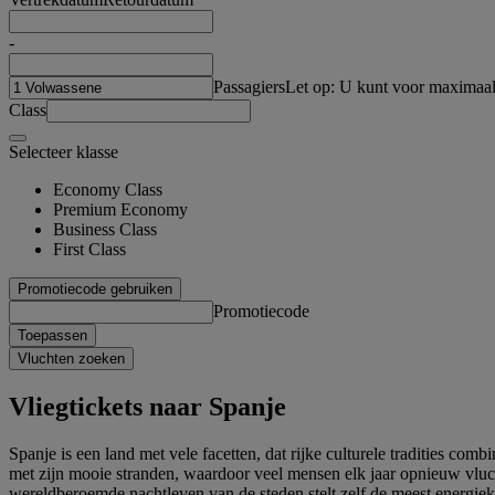
-
Passagiers
Let op: U kunt voor maximaal
Class
Selecteer klasse
Economy Class
Premium Economy
Business Class
First Class
Promotiecode gebruiken
Promotiecode
Toepassen
Vluchten zoeken
Vliegtickets naar Spanje
Spanje is een land met vele facetten, dat rijke culturele tradities c
met zijn mooie stranden, waardoor veel mensen elk jaar opnieuw vluch
wereldberoemde nachtleven van de steden stelt zelf de meest energieke