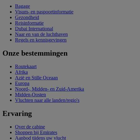
Bagage
Visum- en paspoortinformatie
Gezondheid
Reisinformatie
Dubai International
Naar en van de luchthaven
Regels en kennisgevingen
Onze bestemmingen
Routekaart
Afrika
Azië en Stille Oceaan
Europa
Noord-, Midden- en Zuid-Amerika
Midden-Oosten
Vluchten naar alle landen/regio's
Ervaring
Over de cabine
Shoppen bij Emirates
Aanbod tijdens uw vlucht