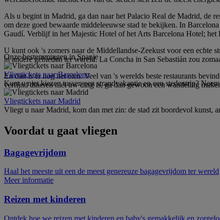
Als u begint in Madrid, ga dan naar het Palacio Real de Madrid, de r
om deze goed bewaarde middeleeuwse stad te bekijken. In Barcelona
Gaudí. Verblijf in het Majestic Hotel of het Arts Barcelona Hotel; het 
U kunt ook 's zomers naar de Middellandse-Zeekust voor een echte st
Onze bestemmingen in Spanje
in andere gebieden ter wereld. La Concha in San Sebastián zou zomaar 
Vliegtickets naar Barcelona
En dan is er nog het eten. Veel van 's werelds beste restaurants bev
Kunt u niet kiezen tussen een strandvakantie en een stedentrip? Neem e
verfijnd dineren niet uw ding is, ga dan gewoon een wandeling maken 
Vliegtickets naar Madrid
Vliegt u naar Madrid, kom dan met zin: de stad zit boordevol kunst, arc
Voordat u gaat vliegen
Bagagevrijdom
Haal het meeste uit een de meest genereuze bagagevrijdom ter wereld
Meer informatie
Reizen met kinderen
Ontdek hoe we reizen met kinderen en baby's gemakkelijk en zorgel