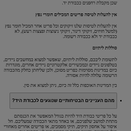
שכן מקבלת רחפנים ככבודת יד.
אין להעלות לטיסה פריטים המכילים חומרי נפץ
אין להעלות לטיסות שלנו זיקוקים וכל פריט אחר המכיל חומר נפץ
(למשל חזיזים, זיקוקי דינור, זיקוקי ניצוצות ופצצות רעש), לא
ככבודת יד ולא ככבודה רשומה.
סוללות ליתיום
לתשומת ליבכם, סוללות ליתיום, שאפשר למצוא במחשבים ניידים,
בטלפונים ניידים ובמכשירים אלקטרוניים ניידים אחרים, מוגדרות
כיום במדינות מסוימות כפריט מסוכן, ולכן שליחתן כחלק מהכבודה
הרשומה עלולה להיות אסורה.
בין המדינות האוכפות כלל זה כיום, ניתן למצוא את סין.
מהם העניינים הבטיחותיים שנוגעים לכבודת היד?
על כל פריטי כבודת היד להיות בגודל המאפשר את הכנסתם
מתחת למושב שלפניכם, או באחד מתאי הכבודה שמעליכם. חל
איסור על אחסון תיקים, תיקי מסמכים, או פריטים אחרים מאחורי