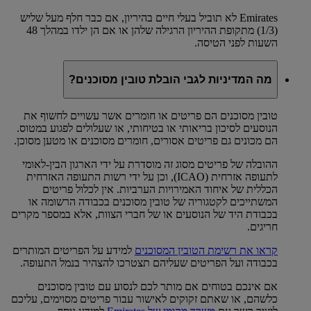
Emirates לא תוביל בעלי חיים בהיריון, אם כבר חלף מעל שליש
(1/3) מתקופת ההיריון הרגילה שלהן או אם הן ילדו במהלך 48
השעות לפני הטיסה.
מה המדיניות לגבי הובלת טובין מסוכנים?
טובין מסוכנים הם פריטים או חומרים אשר עשויים לחשוף את
הנוסעים לסיכון בריאותי או בטיחותי, או שעלולים לפגוע במטוס.
הם מכונים גם פריטים אסורים, חומרים מסוכנים או מטען מסוכן.
ההובלה של פריטים מסוג זה מוסדרת על ידי הארגון הבין-לאומי
לתעופה אזרחית (ICAO), וכן על ידי רשות התעופה האזרחית
הכללית של איחוד האמירויות הערביות. אין לכלול פריטים
המשתייכים לקטגוריה של טובין מסוכנים בכבודה הרשומה או
בכבודת היד של הנוסעים או של חברי הצוות, אלא במספר מקרים
חריגים.
קראו את רשימת הטובין המסוכנים
למידע על הפריטים המותרים
בכבודה ועל הפריטים שעליהם תצטרכו להצהיר בנמל התעופה.
אם אינכם בטוחים אם מותר לכם לנסוע עם טובין מסוכנים
כלשהם, או שאתם זקוקים לאישור עבור פריטים מסוימים, עליכם