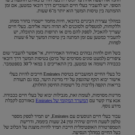
הסופי. יש להעביר בעלי חיים העוברים דרך דובאי כמטען, אם זמן
ההמתנה בין טיסות המשך הוא יותר מ־6 שעות.
במהלך עצירת הביניים בדובאי, חיות מחמד יישמרו בחדר ממוזג
וללקוחות, למטפלים ולסוכנים לא תהיה גישה אליהם. בעלי חיים
שצריך להאכיל, לספק להם מים או תרופות בזמן התובלה, יש
להעביר כמטען עם זמן המתנה בין טיסות המשך של 6 שעות
לפחות.
בשל חום ולחות גבוהים באיחוד האמירויות, אי־אפשר להעביר שום
ציפורים (למעט סוגים מסוימים של בזים) בטיסות המשך דרך דובאי
ככבודה רשומה או כמטען, בין התאריכים 1 במאי ל־30 בספטמבר.
כל בעלי החיים המועברים בטיסת Emirates חייבים להיות בעלי
אישור יבוא תקף שהונפק על ידי מדינת היעד, כמו גם תעודת
בריאות תקפה (לרבות כל רשומות החיסון החלות).
מדינות מסוימות, לעומת זאת, מגבילות יבוא ​של בעלי חיים ככבודה.
אנא צרו קשר עם
המשרד המקומי של Emirates
באזורכם לקבלת
מידע נוסף.
עבור בעלי חיים הנוסעים עם Emirates, יש תמיד לספק מספר
טלפון לשעת חירום שיהיה זמין 24 שעות ביממה, ודרישת
הטמפרטורה האופטימלית חייבת תמיד להיות מוצגת על הכלוב של
בעל החיים במהלך הנסיעה.