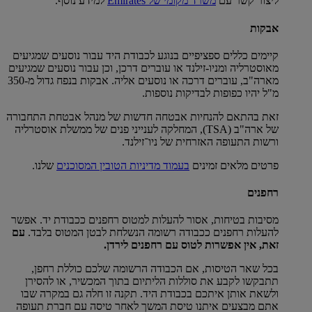
ליצור קשר עם
משרד מקומי של Emirates
למידע נוסף.
אבקות
קיימים כללים ספציפיים בנוגע לכבודת היד עבור נוסעים שמגיעים
מאוסטרליה ומניו-זילנד או עוברים דרכן, וכן עבור נוסעים שמגיעים
מארה"ב, עוברים דרכה או נוסעים אליה. אבקות בנפח גדול מ-350
מ"ל יהיו כפופות לבדיקות נוספות.
זאת בהתאם להנחיות אבטחה חדשות של מנהל אבטחת התחבורה
של ארה"ב (TSA), המחלקה לענייני פנים של ממשלת אוסטרליה
ורשות התעופה האזרחית של ניו־זילנד.
פרטים מלאים זמינים
בעמוד מדיניות הטובין המסוכנים
שלנו.
רחפנים
מסיבות בטיחות, אסור להעלות למטוס רחפנים ככבודת יד. אפשר
להעלות רחפנים ככבודה רשומה הנשלחת לבטן המטוס בלבד.
עם
זאת, אין אפשרות לטוס עם רחפנים לירדן.
בכל שאר הטיסות, אם הכבודה הרשומה שלכם כוללת רחפן,
תתבקשו לקבע את סוללות הליתיום בתוך המכשיר, או להסירן
ולשאת אותן איתכם בכבודת היד. תקנה זו חלה גם במקרה שבו
אתם מבצעים איתנו טיסת המשך לאחר טיסה עם חברת תעופה