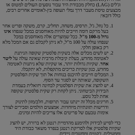
וג'לים (LAG) כחלק מכבודת היד עבור נוסעים העולים למטוס או
מבצעים טיסת מעבר דרך נמלי תעופה בין-לאומיים אחרים רבים,
כולל דובאי:
כל נוזל, ג'ל, תרסיס, משחה, תחליב, קרם, משקה ופריט אחר
בעל מרקם דומה חייבים להיות מאוחסנים במכל שנפחו
אינו
גדול מ-100 מ"ל
. ככל שמוצרים אלה מאוחסנים במכל
שנפחו עולה על 100 מ"ל, לא ניתן לקבלם גם אם המכל מלא
רק באופן חלקי.
יש לשים מכלים אלה בשקית פלסטיק שקופה הניתנת
לאטימה מחדש, בעלת קיבולת מרבית שאינה עולה על
ליטר
אחד
. שקיות גדולות יותר, או שקיות שלא ניתנות לאטימה
מחדש, כגון שקיות כריכים מתקפלות, לא יתקבלו.
המכלים חייבים להיכנס בנוחות אל תוך שקית הפלסטיק
השקופה, שאותה יש לסגור עד הסוף.
יש להציג את שקית הפלסטיק לבחינה ויזואלית בעמדת
הבידוק הביטחוני. ניתן לקחת רק שקית פלסטיק שקופה
אחת לכל נוסע.
חריגים מכלל זה יינתנו עבור תרופות, חלב/מזון לתינוק
ודרישות תזונתיות מיוחדות. אמצעים הולמים וסבירים לצורך
אימות טבעם של פריטים אלו צריכים להיות זמינים.
כדי לסייע לבידוק ולהימנע מהדמיית רנטגן לא ברורה, יש להציג
שקיות פלסטיק אלו לסריקת רנטגן בנפרד משאר כבודת היד
וממעילים, ז'קטים ומחשבים ניידים.