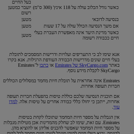
בעל החיים
כאשר גודל הכלוב עולה על 118 אינץ' (300 ס"מ)
יועבר כמטען
רשום
בנסיעה לדובאי
מטען
אם משך הנסיעה הכולל עולה על 17 שעות
מטען
כאשר מדינת היעד אינה מאפשרת העברת בעלי
מטען
חיים ככבודה רשומה
אנא שימו לב כי התעריפים ועלויות ודרישות המסמכים לתובלת
בעלי חיים שונים מדרישות הכבודה העודפת הרגילות. אנא בקרו
באתר
SkyCargo.com של Emirates‏‏‏
או
כתבו
ל־Emirates
SkyCargo לקבלת מידע נוסף.
Emirates אינה אחראית על תובלת חיות מחמד במסלולים הכוללים
חברות תעופה אחרות.
אם תוכנית הנסיעה שלכם כוללת טיסות בהפעלת חברות תעופה
אחרות, ייתכן כי יחולו כללי כבודה אחרים על טיסות אלה.
למדו
עוד
.
אין הגבלות על מספר חיות המחמד שתוכלו לקחת בטיסות
Emirates. עם זאת, שימו לב שחלק מהמדינות אכן מטילות מגבלות
על מספר חיות המחמד שאפשר להכניס אליהן או להוציא מהן.
לדוגמה, יבוא בעלי חיים להודו מוגבל לשתי חיות מחמד לכל לקוח.