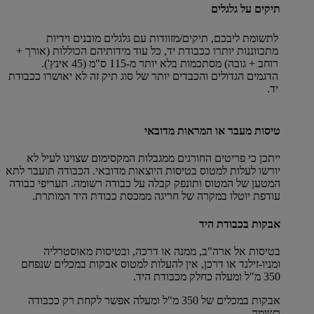
תיקים על גלגלים
לתשומת ליבכם, תיקים/מזוודות עם גלגלים מובנים וידיות
מתכווננות יותרו ככבודת יד, כל עוד מידותיהם הכוללות (אורך +
רוחב + גובה) מסתכמות בלא יותר מ-115 ס"מ (45 אינץ').
הדגמים הגדולים והכבדים יותר של סוג תיק זה לא יאושרו ככבודת
יד.
טיסות מעבר או המראות מדובאי
ייתכן כי פריטים החורגים ממגבלות המקסימום שצוינו לעיל לא
יורשו לעלות למטוס בטיסות היוצאות מדובאי. הכבודה תועבר לתא
המטען של המטוס ותונפק קבלה על כבודה רשומה. תעריפי כבודה
עודפת יוטלו במקרה של חריגה ממכסת כבודת היד המותרת.
אבקות בכבודת היד
בטיסות אל ארה"ב, ממנה או דרכה, ובטיסות מאוסטרליה
ומניו-זילנד או דרכן, אין להעלות למטוס אבקות במכלים שנפחם
350 מ"ל ומעלה כחלק מכבודת היד.
אבקות במכלים של 350 מ"ל ומעלה אפשר לקחת רק ככבודה
רשומה.