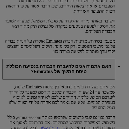
רגלי הנוסעים, וחשוב ביותר כי כבודת היד לא תחסום את
המעברים או את יציאות החירום, שכן הדבר אסור על פי הוראות
רשות התעופה האזרחית.
חשובה באותה מידה ההקפדה על מגבלת המשקל, שנועדה למזער
את הסיכון לפגיעה בנוסעים במקרה של נפילת תיק מתוך תאי
הכבודה העליונים.
מטעמי בטיחות, מדיניות חברת Emirates אוסרת על הנחת כבודה
על גבי מושבי הנוסעים. רק כלי נגינה, תיקים דיפלומטיים וחפצים
יקרי ערך מותרים לנשיאה בצורה כזו.
האם אתם דואגים להעברת הכבודה בנסיעה הכוללת
טיסת המשך של Emirates?
אם אתם בעצירת ביניים בדובאי בין טיסות Emirates שונות,
שמשכה עד 24 שעות, הכבודה שלכם תירשם למעבר כל הדרך
ליעדכם הסופי. כלומר, התיקים שלכם לא יהיו זמינים לאיסוף
בעצירת הביניים, אלא אם נאמר לכם אחרת על ידי הצוות שלנו
בנמל התעופה.
הדבר נכון גם לגבי כרטיסים שנרכשו באתר emirates.com, כולל
בשימוש באפשרות החיפוש המתקדם. אם ברצונכם לאסוף את
המזוודות שלכם בדובאי, אנא
צרו עימנו קשר
כדי לבצע הזמנה