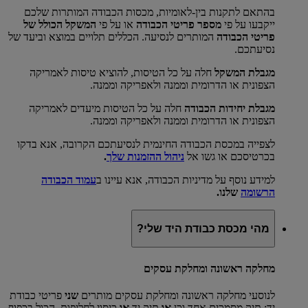
בהתאם לתקנות בין-לאומיות, מכסות הכבודה המותרות שלכם
ייקבעו על פי
מספר פריטי הכבודה
או על פי
המשקל הכולל של
פריטי הכבודה
המותרים לנסיעה. הכללים תלויים במוצא וביעד של
נסיעתכם.
מגבלת המשקל
חלה על כל הטיסות, להוציא טיסות לאמריקה
הצפונית או הדרומית וממנה ולאפריקה וממנה.
מגבלת יחידות הכבודה
חלה על כל הטיסות מיעדים לאמריקה
הצפונית או הדרומית וממנה ולאפריקה וממנה.
לצפייה במכסת הכבודה החינמית לנסיעתכם הקרובה, אנא בדקו
בכרטיסכם או גשו אל
ניהול ההזמנות שלך
.
למידע נוסף על מדיניות הכבודה, אנא עיינו ב
עמוד הכבודה
הרשומה
שלנו.
מהי מכסת כבודת היד שלי?
מחלקה ראשונה ומחלקת עסקים
לנוסעי מחלקה ראשונה ומחלקת עסקים מותרים
שני
פריטי כבודת
יד: תיק מסמכים אחד וכן
או
תיק יד
או
כיסוי לחליפות, הכול בכפוף