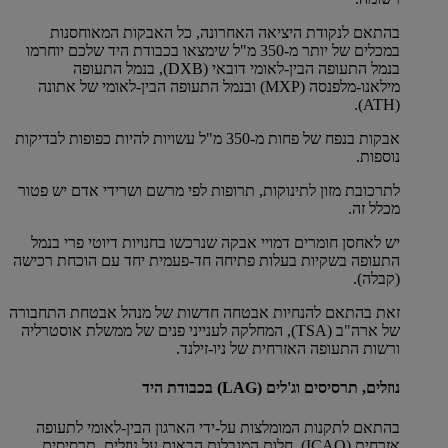
בהתאם לנקודת היציאה האחרונה, כל האבקות המאוחסנות
במכלים של יותר מ-350 מ"ל שימצאו בכבודת היד שלכם יוחרמו
בנמל התעופה הבין-לאומי דובאי (DXB), בנמל התעופה
מילאנו-מלפנסה (MXP) ובנמל התעופה הבין-לאומי של אתונה
(ATH).
אבקות בנפח של פחות מ-350 מ"ל עשויות להיות כפופות לבדיקות
נוספות.
לתרכובת מזון לתינוקות, תרופות לפי מרשם ושרידי אדם יש פטור
מכלל זה.
יש לאחסן חומרים דמויי אבקה שנרכשו בחנויות דיוטי פרי בנמל
התעופה בשקיות בעלות פתיחה חד-פעמית יחד עם הוכחת רכישה
(קבלה).
זאת בהתאם להנחיות אבטחה חדשות של מנהל אבטחת התחבורה
של ארה"ב (TSA), המחלקה לענייני פנים של ממשלת אוסטרליה
ורשות התעופה האזרחית של ניו-זילנד.
נוזלים, תרסיסים וג'לים (LAG) בכבודת היד
בהתאם לתקנות המומלצות על-ידי הארגון הבין-לאומי לתעופה
אזרחית (ICAO), חלות המגבלות הבאות על נוזלים, תרסיסים