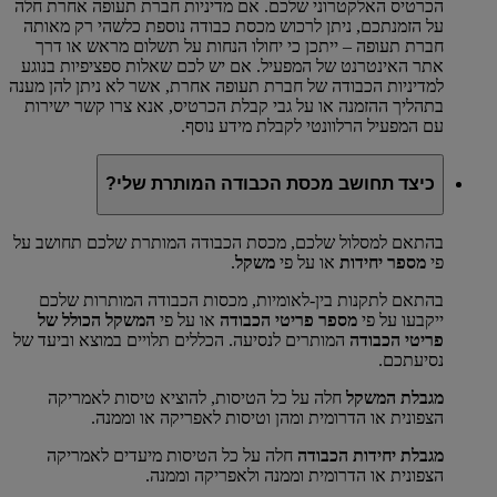
הכרטיס האלקטרוני שלכם. אם מדיניות חברת תעופה אחרת חלה
על הזמנתכם, ניתן לרכוש מכסת כבודה נוספת כלשהי רק מאותה
חברת תעופה – ייתכן כי יחולו הנחות על תשלום מראש או דרך
אתר האינטרנט של המפעיל. אם יש לכם שאלות ספציפיות בנוגע
למדיניות הכבודה של חברת תעופה אחרת, אשר לא ניתן להן מענה
בתהליך ההזמנה או על גבי קבלת הכרטיס, אנא צרו קשר ישירות
עם המפעיל הרלוונטי לקבלת מידע נוסף.
כיצד תחושב מכסת הכבודה המותרת שלי?
בהתאם למסלול שלכם, מכסת הכבודה המותרת שלכם תחושב על
פי
מספר יחידות
או על פי
משקל
.
בהתאם לתקנות בין-לאומיות, מכסות הכבודה המותרות שלכם
ייקבעו על פי
מספר פריטי הכבודה
או על פי
המשקל הכולל של
פריטי הכבודה
המותרים לנסיעה. הכללים תלויים במוצא וביעד של
נסיעתכם.
מגבלת המשקל
חלה על כל הטיסות, להוציא טיסות לאמריקה
הצפונית או הדרומית ומהן וטיסות לאפריקה או וממנה.
מגבלת יחידות הכבודה
חלה על כל הטיסות מיעדים לאמריקה
הצפונית או הדרומית וממנה ולאפריקה וממנה.