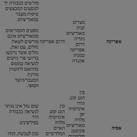
מורשים ככבודת יד
לנוסעים המבצעים
טיסות מעבר
במאוריציוס.
מצרים
קניה
נוסעים הממריאים
מאוריציוס
ממאוריציוס אינם
ניגריה
אפריקה
דרום אפריקה
מורשים לשאת
דרום
נוזלים. עם זאת,
אפריקה
נוזלים אשר נרכשו
טנזניה
בדיוטי פרי ניתנים
אוגנדה
לנשיאה במטוס
בהתאם לתקנות
מדינת
המעבר/היעד
הסופי.
סין
הונג קונג
הודו
סין
שום נוזל אינו מותר
אינדונזיה
הונג קונג
לנשיאה בכבודת
יפן
אינדונזיה
היד
מלזיה
מלזיה
בפיליפינים
מאוריציוס
אסיה
האיים
פקיסטן
המלדיביים
נכון לעכשיו, הודו
פיליפינים