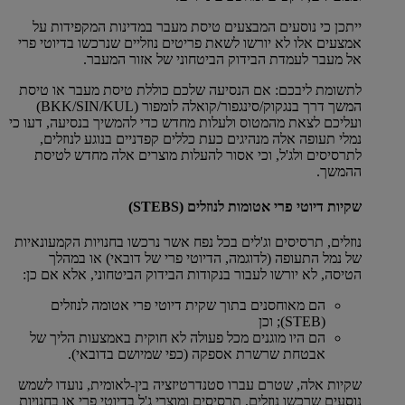
ייתכן כי נוסעים המבצעים טיסת מעבר במדינות המקפידות על
אמצעים אלו לא יורשו לשאת פריטים נוזליים שנרכשו בדיוטי פרי
אל מעבר לעמדת הבידוק הביטחוני של אזור המעבר.
לתשומת ליבכם: אם הנסיעה שלכם כוללת טיסת מעבר או טיסת
המשך דרך בנגקוק/סינגפור/קואלה לומפור (BKK/SIN/KUL)
ועליכם לצאת מהמטוס ולעלות מחדש כדי להמשיך בנסיעה, דעו כי
נמלי תעופה אלה מנהיגים כעת כללים קפדניים בנוגע לנוזלים,
לתרסיסים ולג'ל, וכי אסור להעלות מוצרים אלה מחדש לטיסת
ההמשך.
שקיות דיוטי פרי אטומות לנוזלים (STEBS)
נוזלים, תרסיסים וג'לים בכל נפח אשר נרכשו בחנויות הקמעונאיות
של נמל התעופה (לדוגמה, הדיוטי פרי של דובאי) או במהלך
הטיסה, לא יורשו לעבור בנקודות הבידוק הביטחוני, אלא אם כן:
הם מאוחסנים בתוך שקית דיוטי פרי אטומה לנוזלים
(STEB); וכן
הם היו מוגנים מכל פעולה לא חוקית באמצעות הליך של
אבטחת שרשרת אספקה (כפי שמיושם בדובאי).
שקיות אלה, שטרם עברו סטנדרטיזציה בין-לאומית, נועדו לשמש
נוסעים שרכשו נוזלים, תרסיסים ומוצרי ג'ל בדיוטי פרי או בחנויות