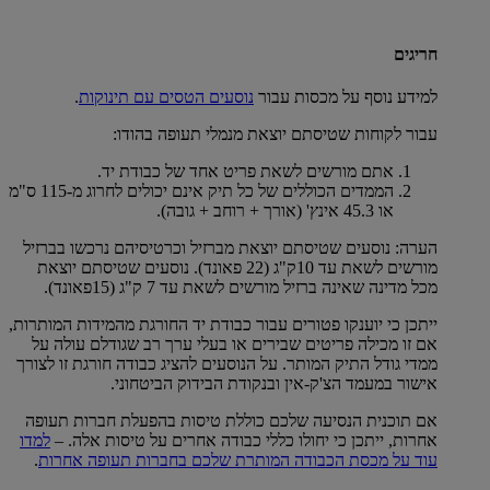
חריגים
למידע נוסף על מכסות עבור
נוסעים הטסים עם תינוקות
.
עבור לקוחות שטיסתם יוצאת מנמלי תעופה בהודו:
אתם מורשים לשאת פריט אחד של כבודת יד.
הממדים הכוללים של כל תיק אינם יכולים לחרוג מ-115 ס"מ
או 45.3 אינץ' (אורך + רוחב + גובה).
הערה: נוסעים שטיסתם יוצאת מברזיל וכרטיסיהם נרכשו בברזיל
מורשים לשאת עד 10ק"ג (22 פאונד). נוסעים שטיסתם יוצאת
מכל מדינה שאינה ברזיל מורשים לשאת עד 7 ק"ג (15פאונד).
ייתכן כי יוענקו פטורים עבור כבודת יד החורגת מהמידות המותרות,
אם זו מכילה פריטים שבירים או בעלי ערך רב שגודלם עולה על
ממדי גודל התיק המותר. על הנוסעים להציג כבודה חורגת זו לצורך
אישור במעמד הצ'ק-אין ובנקודת הבידוק הביטחוני.
אם תוכנית הנסיעה שלכם כוללת טיסות בהפעלת חברות תעופה
אחרות, ייתכן כי יחולו כללי כבודה אחרים על טיסות אלה. –
למדו
עוד על מכסת הכבודה המותרת שלכם בחברות תעופה אחרות
.