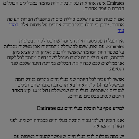
Emirates אינה אחראית על תובלת חיות מחמד במסלולים הכוללים
חברות תעופה אחרות.
אם תוכנית הנסיעה שלכם כוללת טיסות בהפעלת חברות תעופה
אחרות, ייתכן כי יחולו כללי כבודה אחרים על טיסות אלה.
למדו
עוד
.
אין הגבלות על מספר חיות המחמד שתוכלו לקחת בטיסות
Emirates. עם זאת, שימו לב שחלק מהמדינות אכן מטילות מגבלות
על מספר חיות המחמד שאפשר להכניס אליהן או להוציא מהן.
לדוגמה, יבוא בעלי חיים להודו מוגבל לשתי חיות מחמד לכל לקוח.
אנו ממליצים לכם לבדוק את הכללים במדינת היעד שלכם לפני
הנסיעה.
אפשר להעביר לכל היותר שני בעלי חיים בוגרים בגודל דומה
ובמשקל עד 14 ק"ג האחד באותו כלוב, ובלבד שהם רגילים
למגורים משותפים. בעלי חיים שמשקלם גדול מ-14 ק"ג האחד
חייבים לנסוע בכלובים נפרדים.
למידע נוסף על תובלת בעלי חיים עם Emirates
אנא הזמינו ושלמו עבור תובלת בעלי חיים ככבודה רשומה, לפני
תאריך ההמראה.
יש כמה מגבלות לגבי בעלי חיים שאפשר להעביר בטיסות עם