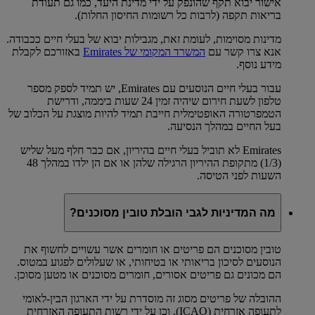
אישור יבוא תקף שהונפק על ידי מדינת היעד, כמו גם תעודת
בריאות תקפה (לרבות כל רשומות החיסון החלות).
מדינות מסוימות, לעומת זאת, מגבילות יבוא ​של בעלי חיים ככבודה.
אנא צרו קשר עם
המשרד המקומי של Emirates
באזורכם לקבלת
מידע נוסף.
עבור בעלי חיים הנוסעים עם Emirates, יש תמיד לספק מספר
טלפון לשעת חירום שיהיה זמין 24 שעות ביממה, ודרישת
הטמפרטורה האופטימלית חייבת תמיד להיות מוצגת על הכלוב של
בעל החיים במהלך הנסיעה.
Emirates לא תוביל בעלי חיים בהיריון, אם כבר חלף מעל שליש
(1/3) מתקופת ההיריון הרגילה שלהן או אם הן ילדו במהלך 48
השעות לפני הטיסה.
מה המדיניות לגבי הובלת טובין מסוכנים?
טובין מסוכנים הם פריטים או חומרים אשר עשויים לחשוף את
הנוסעים לסיכון בריאותי או בטיחותי, או שעלולים לפגוע במטוס.
הם מכונים גם פריטים אסורים, חומרים מסוכנים או מטען מסוכן.
ההובלה של פריטים מסוג זה מוסדרת על ידי הארגון הבין-לאומי
לתעופה אזרחית (ICAO), וכן על ידי רשות התעופה האזרחית