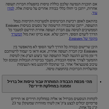
אם תוכנית הנסיעה שלכם כוללת טיסות בהפעלת חברות תעופה
אחרות, ייתכן כי יחולו כללי כבודה אחרים על טיסות אלה.
למדו
עוד
.
בהתאם לאופן רכישת הכרטיסים ולמערכות הקיימות בנמל
התעופה, ייתכן שהכבודה הרשומה של נוסעים בטיסות Emirates
הממשיכים לטיסה עם חברת תעופה אחרת תירשם למעבר כל
הדרך ליעדם הסופי, וייתכן שלא. אנא בדקו זאת מול
המשרד
מקומי של Emirates‏
‏.
היכן שרישום כבודה כל הדרך ליעד הסופי לא מתאפשר בין
Emirates ובין חברת תעופה אחרת, אנא ודאו כי יעמוד לרשותכם
די זמן מרגע ההגעה לנמל התעופה ועד ביצוע הצ'ק-אין לטיסת
ההמשך לצורך איסוף הכבודה, מעבר בביקורת הגבולות ובמכס וכל
עיכוב פוטנציאלי אחר, כך שתוכלו להימנע מאי-הנעימות
ומהעלויות הכרוכות בהחמצת טיסה.
מהי מכסת הכבודה המותרת עבור טיסות אל ברזיל
וממנה במחלקת תיירים?
לקוחות הנוסעים מברזיל או אליה במחלקת תיירים או תיירים
פרימיום יכולים לבצע צ'ק־אין לשתי מזוודות שמשקלן עד 23
ק"ג כל אחת.