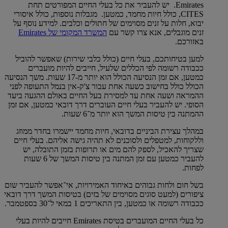
Emirates. יש להעביר את כל בעלי החיים המפורטים תחת
CITES, כולל חיות מחמד, כמטען. מגבלות נוספות, כולל איסורי
יבוא, חלות על זנים מסוימים של חתולים וכלבים. למידע נוסף על
זנים מוגבלים, אנא צרו קשר עם
המשרד המקומי של Emirates
באזורכם.
למען בטיחותכם, בעלי חיים (כולל כלבי שירות) שאפשר להוביל
ככבודה רשומה לפי הכללים שלעיל, חייבים להיות מועברים
כמטען, אם זמן הנסיעה הכולל הוא יותר מ-17 שעות. משך הנסיעה
הכולל כולל בחישוב כשעה אחת עבור צ'ק-אין בנמל התעופה לפני
ההמראה ושעה אחת עד למסירת בעל החיים באולם ההגעה ביעד
הסופי. יש להעביר בעלי חיים העוברים דרך דובאי כמטען, אם זמן
ההמתנה בין טיסות המשך הוא יותר מ־6 שעות.
במהלך עצירת הביניים בדובאי, חיות מחמד יישמרו בחדר ממוזג
וללקוחות, למטפלים ולסוכנים לא תהיה גישה אליהם. בעלי חיים
שצריך להאכיל, לספק להם מים או תרופות בזמן התובלה, יש
להעביר כמטען עם זמן המתנה בין טיסות המשך של 6 שעות
לפחות.
בשל חום ולחות גבוהים באיחוד האמירויות, אי־אפשר להעביר שום
ציפורים (למעט סוגים מסוימים של בזים) בטיסות המשך דרך דובאי
ככבודה רשומה או כמטען, בין התאריכים 1 במאי ל־30 בספטמבר.
כל בעלי החיים המועברים בטיסת Emirates חייבים להיות בעלי