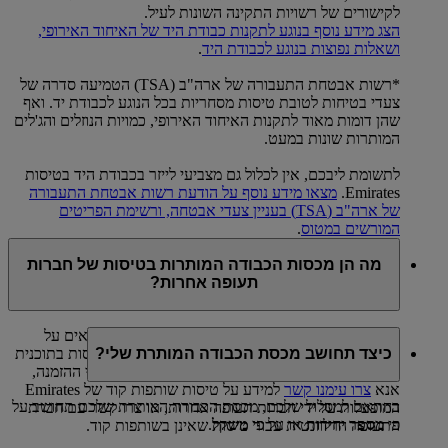
לקישורים של רשויות התקינה השונות לעיל.
הצג מידע נוסף בנוגע לתקנות כבודת היד של האיחוד האירופי,
ושאלות נפוצות בנוגע לכבודת היד
.
*רשות אבטחת התעבורה של ארה"ב (TSA) הטמיעה סדרה של
צעדי בטיחות לטובת טיסות מסחריות בכל הנוגע לכבודת יד. ואף
שהן דומות מאוד לתקנות האיחוד האירופי, כמויות הנוזלים והג'לים
המותרות שונות במעט.
לתשומת ליבכם, אין לכלול גם מצביעי לייזר בכבודת היד בטיסות
Emirates.
מצאו מידע נוסף על הודעת רשות אבטחת התעבורה
של ארה"ב (TSA) בעניין צעדי אבטחה, ורשימת הפריטים
המורשים במטוס
.
מה הן מכסות הכבודה המותרות בטיסות של חברות
תעופה אחרות?
עבור הזמנות קיימות, הכרטיס שלכם יכלול פרטים מלאים על
מכסות הכבודה המותרות שלכם עבור כל אחת מהטיסות בתוכנית
כיצד תחושב מכסת הכבודה המותרת שלי?
הנסיעה שלכם. כדי לבדוק מכסות כבודה מותרות לפני ההזמנה,
אנא
צרו עימנו קשר
למידע על טיסות שותפות קוד של Emirates
בהתאם למסלול שלכם, מכסת הכבודה המותרת שלכם תחושב על
המופעלות על ידי חברות תעופה אחרות, או צרו קשר עם חברת
פי
מספר יחידות
או על פי
משקל
.
התעופה הרלוונטית עבור טיסות שאינן בשותפות קוד.