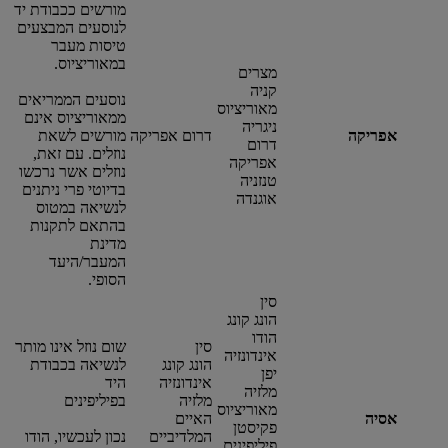
מורשים ככבודת יד
לנוסעים המבצעים
טיסות מעבר
במאוריציוס.
מצרים
קניה
נוסעים הממריאים
מאוריציוס
ממאוריציוס אינם
ניגריה
אפריקה
דרום אפריקה
מורשים לשאת
דרום
נוזלים. עם זאת,
אפריקה
נוזלים אשר נרכשו
טנזניה
בדיוטי פרי ניתנים
אוגנדה
לנשיאה במטוס
בהתאם לתקנות
מדינת
המעבר/היעד
הסופי.
סין
הונג קונג
הודו
סין
שום נוזל אינו מותר
אינדונזיה
הונג קונג
לנשיאה בכבודת
יפן
אינדונזיה
היד
מלזיה
מלזיה
בפיליפינים
מאוריציוס
אסיה
האיים
פקיסטן
המלדיביים
נכון לעכשיו, הודו
פיליפינים