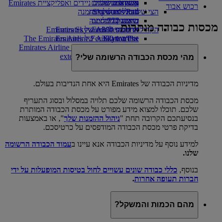
משקאות
השותפים שלנו
קיימות בתפעול
צעצועים לילדים
אתר למכשירים ניידים ואפליקציית Emirates
רכוש אבוד
הצי שלנו
Skywards Rail
פעילויות לילדים
מדיניות סביבתית
ביטול או שינוי הזמנה
בואינג 777
מחשבון מיילים
דוחות סביבתיים
שיבושים בנסיעה
מכסות כבודה מותרות
אודות Emirates
הקהילות שלנו
איירבוס A380 של Emirates
התחברו ל־Emirates Skywards
The
איירבוס A350 של Emirates
Skywards+‎‎‏‎‏‎‎‎‏‏‏‎‎‏‏‎‏‏‏‎‏‎‎‏‏‏‎‎‎
The Emirates Airline Foundation
Emirates Airline Foundation Opens an
Emirates Executive
מפות מושבים
external link in a new tab
מהי מכסת הכבודה הרשומה שלי?
חסויות
מדיניות הכבודה של Emirates היא אחת הנדיבות בעולם.
מכסת הכבודה הרשומה שלכם תלויה במסלול ובסוג התעריף
שלכם. תוכלו למצוא מידע מפורט על מכסת הכבודה המותרת
בנסיעתכם הקרובה תחת "
ניהול ההזמנות שלך
", או באמצעות
בדיקת פרטי מכסת הכבודה המודפסים על כרטיסכם.
למידע נוסף על מדיניות הכבודה אנא עיינו ב
עמוד הכבודה הרשומה
שלנו.
בנוסף,
כללי כבודה שונים עשויים לחול בטיסות המופעלות על ידי
חברות תעופה אחרות
.
מהם הכמות והמשקל?