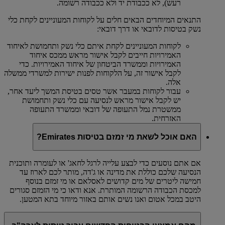
רעש), לא ככבודת יד ולא ככבודה רשומה.
התנאים המיוחדים הבאים חלים על לקוחות המעוניינים לקחת כלי
נשק בטיסות לדובאי או דרך דובאי:
לקוחות המעוניינים לקחת איתם כלי נשק ותחמושת לאיחוד
האמירויות חייבים לקבל אישור מראש ממכס איחוד
האמירויות וממשרד הביטחון של איחוד האמירויות. כדי
לקבל אישור זה, על הלקוחות לפנות ישירות למשרדי ממשלה
אלה.
עבור לקוחות במעבר אשר טסים בטיסת המשך ליעד אחר,
יש לקבל אישור מראש לנסיעה עם כלי נשק ותחמושת
ממשטרת נמל התעופה של דובאי וממשרד התעופה
האזרחית.
האם אוכל לשאת מי זמזם בטיסות Emirates?
אם אתם נוסעים כדי לבצע עלייה לרגל לחאג' או לעומרה ותוכנית
הנסיעה שלכם כוללת את מדינה או ג'דה, מותר לכם לארוז עד
חמישה ליטרים של מים קדושים לאסלאם או מי זמזם בנוסף
למכסת הכבודה הרשומה המותרת. אנא ודאו כי מי הזמזם סגורים
היטב במכל אטום ואנו נשים אותם באזור מיוחד בתא המטען.