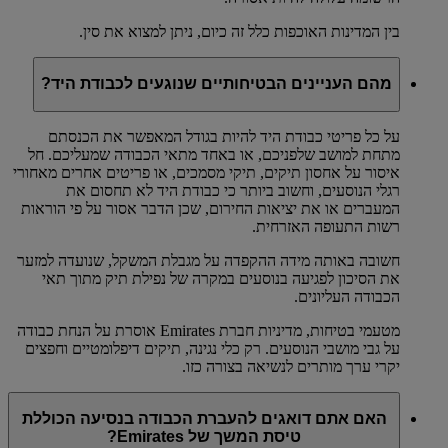
בין המדינות האוכפות כלל זה כיום, ניתן למצוא את סין.
מהם העניינים הבטיחותיים שנוגעים לכבודת היד?
על כל פריטי כבודת היד להיות בגודל המאפשר את הכנסתם
מתחת למושב שלפניכם, או באחד מתאי הכבודה שמעליכם. חל
איסור על אחסון תיקים, תיקי מסמכים, או פריטים אחרים מאחורי
רגלי הנוסעים, וחשוב ביותר כי כבודת היד לא תחסום את
המעברים או את יציאות החירום, שכן הדבר אסור על פי הוראות
רשות התעופה האזרחית.
חשובה באותה מידה ההקפדה על מגבלת המשקל, שנועדה למזער
את הסיכון לפגיעה בנוסעים במקרה של נפילת תיק מתוך תאי
הכבודה העליונים.
מטעמי בטיחות, מדיניות חברת Emirates אוסרת על הנחת כבודה
על גבי מושבי הנוסעים. רק כלי נגינה, תיקים דיפלומטיים וחפצים
יקרי ערך מותרים לנשיאה בצורה כזו.
האם אתם דואגים להעברת הכבודה בנסיעה הכוללת
טיסת המשך של Emirates?