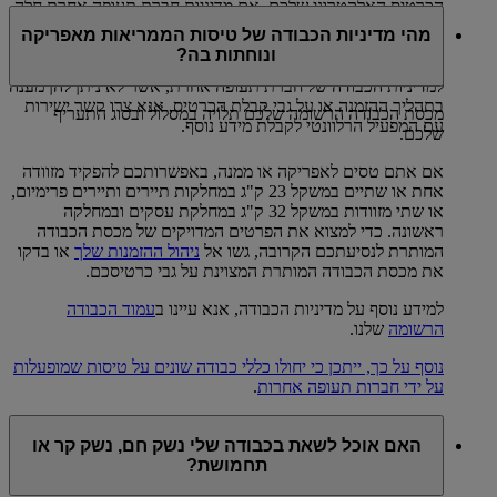
הכרטיס האלקטרוני שלכם. אם מדיניות חברת תעופה אחרת חלה
על הזמנתכם, ניתן לרכוש מכסת כבודה נוספת כלשהי רק מאותה
מהי מדיניות הכבודה של טיסות הממריאות מאפריקה
חברת תעופה – ייתכן כי יחולו הנחות על תשלום מראש או דרך
ונוחתות בה?
אתר האינטרנט של המפעיל. אם יש לכם שאלות ספציפיות בנוגע
למדיניות הכבודה של חברת תעופה אחרת, אשר לא ניתן להן מענה
בתהליך ההזמנה או על גבי קבלת הכרטיס, אנא צרו קשר ישירות
מכסת הכבודה הרשומה שלכם תלויה במסלול ובסוג התעריף
עם המפעיל הרלוונטי לקבלת מידע נוסף.
שלכם.
אם אתם טסים לאפריקה או ממנה, באפשרותכם להפקיד מזוודה
אחת או שתיים במשקל 23 ק"ג במחלקות תיירים ותיירים פרימיום,
או שתי מזוודות במשקל 32 ק"ג במחלקת עסקים ובמחלקה
ראשונה. כדי למצוא את הפרטים המדויקים של מכסת הכבודה
המותרת לנסיעתכם הקרובה, גשו אל
ניהול ההזמנות שלך
או בדקו
את מכסת הכבודה המותרת המצוינת על גבי כרטיסכם.
למידע נוסף על מדיניות הכבודה, אנא עיינו ב
עמוד הכבודה
הרשומה
שלנו.
נוסף על כך, ייתכן כי יחולו כללי כבודה שונים על טיסות שמופעלות
על ידי חברות תעופה אחרות
.
האם אוכל לשאת בכבודה שלי נשק חם, נשק קר או
תחמושת?