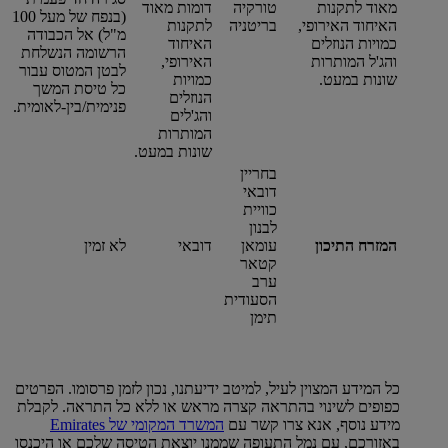
מאוד לתקנות
טורקיה
דומות מאוד
(בנפח של מעל 100
האיחוד האירופי,
בריטניה
לתקנות
מ"ל) אל הכבודה
כמויות הנוזלים
האיחוד
הרשומה הנשלחת
והג'ל המותרות
האירופי,
לבטן המטוס עבור
שונות במעט.
כמויות
כל טיסת המשך
הנוזלים
פנימית/בין-לאומית.
והג'לים
המותרות
שונות במעט.
בחריין
דובאי
כוויית
לבנון
המזרח התיכון
עומאן
דובאי
לא זמין
קטאר
ערב
הסעודית
תימן
כל המידע המצוין לעיל, למיטב ידיעתנו, נכון לזמן פרסומו. הפרטים
כפופים לשינוי בהתראה קצרה מראש או ללא כל התראה. לקבלת
מידע נוסף, אנא צרו קשר עם
המשרד המקומי של Emirates‏
באזורכם, עם נמל התעופה שממנו יוצאת הטיסה שלכם או היכנסו