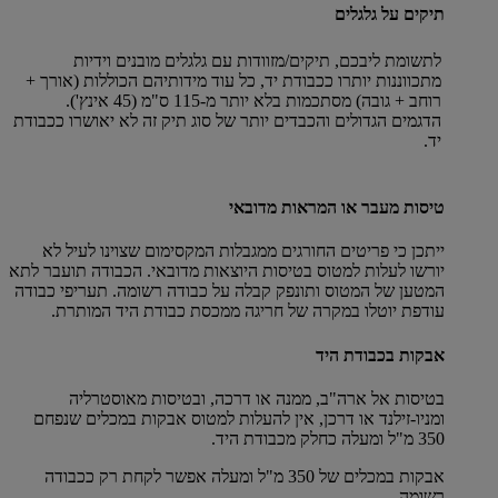
תיקים על גלגלים
לתשומת ליבכם, תיקים/מזוודות עם גלגלים מובנים וידיות
מתכווננות יותרו ככבודת יד, כל עוד מידותיהם הכוללות (אורך +
רוחב + גובה) מסתכמות בלא יותר מ-115 ס"מ (45 אינץ').
הדגמים הגדולים והכבדים יותר של סוג תיק זה לא יאושרו ככבודת
יד.
טיסות מעבר או המראות מדובאי
ייתכן כי פריטים החורגים ממגבלות המקסימום שצוינו לעיל לא
יורשו לעלות למטוס בטיסות היוצאות מדובאי. הכבודה תועבר לתא
המטען של המטוס ותונפק קבלה על כבודה רשומה. תעריפי כבודה
עודפת יוטלו במקרה של חריגה ממכסת כבודת היד המותרת.
אבקות בכבודת היד
בטיסות אל ארה"ב, ממנה או דרכה, ובטיסות מאוסטרליה
ומניו-זילנד או דרכן, אין להעלות למטוס אבקות במכלים שנפחם
350 מ"ל ומעלה כחלק מכבודת היד.
אבקות במכלים של 350 מ"ל ומעלה אפשר לקחת רק ככבודה
רשומה.