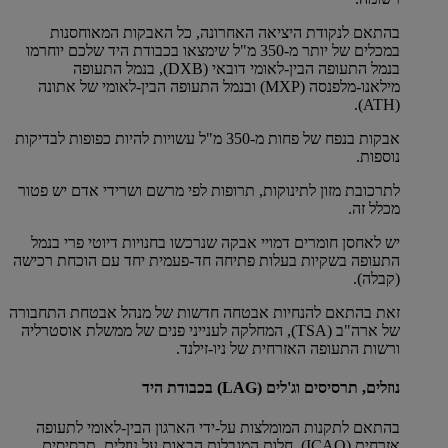
בהתאם לנקודת היציאה האחרונה, כל האבקות המאוחסנות
במכלים של יותר מ-350 מ"ל שימצאו בכבודת היד שלכם יוחרמו
בנמל התעופה הבין-לאומי דובאי (DXB), בנמל התעופה
מילאנו-מלפנסה (MXP) ובנמל התעופה הבין-לאומי של אתונה
(ATH).
אבקות בנפח של פחות מ-350 מ"ל עשויות להיות כפופות לבדיקות
נוספות.
לתרכובת מזון לתינוקות, תרופות לפי מרשם ושרידי אדם יש פטור
מכלל זה.
יש לאחסן חומרים דמויי אבקה שנרכשו בחנויות דיוטי פרי בנמל
התעופה בשקיות בעלות פתיחה חד-פעמית יחד עם הוכחת רכישה
(קבלה).
זאת בהתאם להנחיות אבטחה חדשות של מנהל אבטחת התחבורה
של ארה"ב (TSA), המחלקה לענייני פנים של ממשלת אוסטרליה
ורשות התעופה האזרחית של ניו-זילנד.
נוזלים, תרסיסים וג'לים (LAG) בכבודת היד
בהתאם לתקנות המומלצות על-ידי הארגון הבין-לאומי לתעופה
אזרחית (ICAO), חלות המגבלות הבאות על נוזלים, תרסיסים