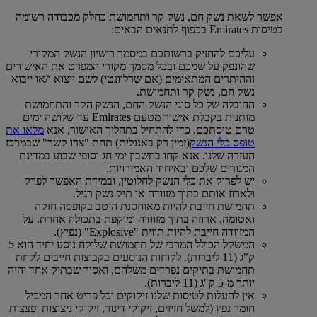
אפשר לשאת נשק חם, נשק קר ותחמושת כחלק מכבודה רשומה
בטיסות Emirates בכפוף לתנאים הבאים:
עליכם להחזיק ברשותכם במסמך רישיון הנשק המקורי
שהונפק על שמכם ובכל מסמך מקורי המפרט את האישורים
וההיתרים המתאימים (אם שרלוונטי) לשם ייצוא ו/או ייבוא
נשק חם, נשק קר ותחמושת.
ההובלה של כל סוגי הנשק החם, הנשק הקר והתחמושת
מותנית בקבלת אישור מטעם Emirates עד שלושה ימים
טרם טיסתכם. כדי להתחיל בתהליך האישור, אנא
מלאו את
טופס כלי הנשק
(זמין רק באנגלית) תחת "צרו קשר" שבמרכז
העזרה שלנו. אנא קחו בחשבון ימי חג וסופי שבוע במדינת
המגורים שלכם ובאיחוד האמירויות.
יש לפרוק את כלי הנשק לחלוטין, ובמידת האפשר לפרק
ולארוז אותם בתוך מזוודה או תיק נשק רגיל.
תחמושת חייבת להיות מאוחסנת היטב בקופסה חזקה
ואטומה, ארוזה בתוך מזוודה ומוקפת בתכולה אחרת. על
המזוודה חייבת להיות תווית "Explosive" (נפיץ).
המשקל הכולל המרבי של תחמושת שלוקח נוסע יחיד הוא 5
ק"ג (11 ליברות). לקוחות הנוסעים בקבוצות חייבים לקחת
תחמושת בתיקים נפרדים משלהם, ואסור שבתיק אחד יהיה
יותר מ-5 ק"ג (11 ליברות).
אין להעלות לטיסות שלנו זיקוקים וכל פריט אחר המכיל
חומר נפץ (למשל חזיזים, זיקוקי דינור, זיקוקי ניצוצות ופצצות