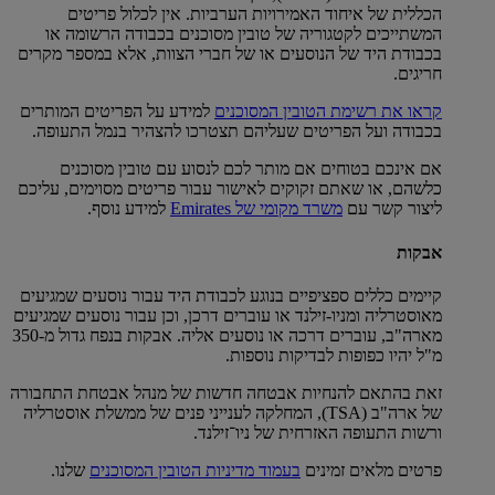
הכללית של איחוד האמירויות הערביות. אין לכלול פריטים
המשתייכים לקטגוריה של טובין מסוכנים בכבודה הרשומה או
בכבודת היד של הנוסעים או של חברי הצוות, אלא במספר מקרים
חריגים.
קראו את רשימת הטובין המסוכנים
למידע על הפריטים המותרים
בכבודה ועל הפריטים שעליהם תצטרכו להצהיר בנמל התעופה.
אם אינכם בטוחים אם מותר לכם לנסוע עם טובין מסוכנים
כלשהם, או שאתם זקוקים לאישור עבור פריטים מסוימים, עליכם
ליצור קשר עם
משרד מקומי של Emirates
למידע נוסף.
אבקות
קיימים כללים ספציפיים בנוגע לכבודת היד עבור נוסעים שמגיעים
מאוסטרליה ומניו-זילנד או עוברים דרכן, וכן עבור נוסעים שמגיעים
מארה"ב, עוברים דרכה או נוסעים אליה. אבקות בנפח גדול מ-350
מ"ל יהיו כפופות לבדיקות נוספות.
זאת בהתאם להנחיות אבטחה חדשות של מנהל אבטחת התחבורה
של ארה"ב (TSA), המחלקה לענייני פנים של ממשלת אוסטרליה
ורשות התעופה האזרחית של ניו־זילנד.
פרטים מלאים זמינים
בעמוד מדיניות הטובין המסוכנים
שלנו.