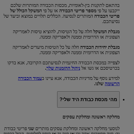
בהתאם לתקנות בין-לאומיות, מכסות הכבודה המותרות שלכם
ייקבעו על פי
מספר פריטי הכבודה
או על פי
המשקל הכולל של
פריטי הכבודה
המותרים לנסיעה. הכללים תלויים במוצא וביעד של
נסיעתכם.
מגבלת המשקל
חלה על כל הטיסות, להוציא טיסות לאמריקה
הצפונית או הדרומית וממנה ולאפריקה וממנה.
מגבלת יחידות הכבודה
חלה על כל הטיסות מיעדים לאמריקה
הצפונית או הדרומית וממנה ולאפריקה וממנה.
לצפייה במכסת הכבודה החינמית לנסיעתכם הקרובה, אנא בדקו
בכרטיסכם או גשו אל
ניהול ההזמנות שלך
.
למידע נוסף על מדיניות הכבודה, אנא עיינו ב
עמוד הכבודה
הרשומה
שלנו.
מהי מכסת כבודת היד שלי?
מחלקה ראשונה ומחלקת עסקים
לנוסעי מחלקה ראשונה ומחלקת עסקים מותרים
שני
פריטי כבודת
יד: תיק מסמכים אחד וכן
או
תיק יד
או
כיסוי לחליפות, הכול בכפוף