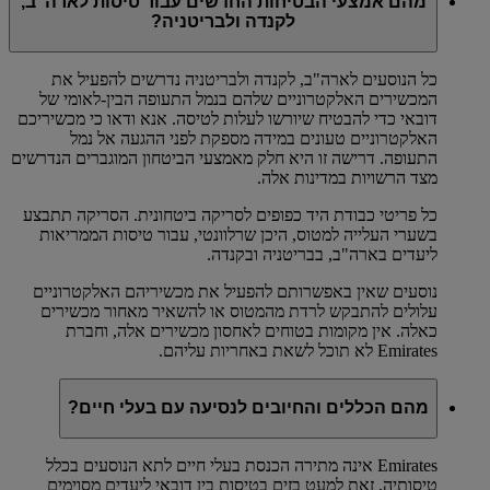
מהם אמצעי הבטיחות החדשים עבור טיסות לארה"ב,
לקנדה ולבריטניה?
כל הנוסעים לארה"ב, לקנדה ולבריטניה נדרשים להפעיל את
המכשירים האלקטרוניים שלהם בנמל התעופה הבין-לאומי של
דובאי כדי להבטיח שיורשו לעלות לטיסה. אנא ודאו כי מכשיריכם
האלקטרוניים טעונים במידה מספקת לפני ההגעה אל נמל
התעופה. דרישה זו היא חלק מאמצעי הביטחון המוגברים הנדרשים
מצד הרשויות במדינות אלה.
כל פריטי כבודת היד כפופים לסריקה ביטחונית. הסריקה תתבצע
בשערי העלייה למטוס, היכן שרלוונטי, עבור טיסות הממריאות
ליעדים בארה"ב, בבריטניה ובקנדה.
נוסעים שאין באפשרותם להפעיל את מכשיריהם האלקטרוניים
עלולים להתבקש לרדת מהמטוס או להשאיר מאחור מכשירים
כאלה. אין מקומות בטוחים לאחסון מכשירים אלה, וחברת
Emirates לא תוכל לשאת באחריות עליהם.
מהם הכללים והחיובים לנסיעה עם בעלי חיים?
Emirates אינה מתירה הכנסת בעלי חיים לתא הנוסעים בכלל
טיסותיה, זאת למעט בזים בטיסות בין דובאי ליעדים מסוימים