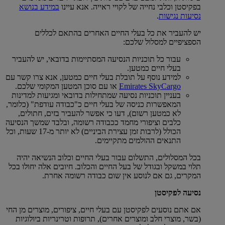
בפקיסטן וכלבי נחייה של לקויי ראייה. אנא עיינו
במידע בנושא
נסיעות נגישות
.
יש להעביר את כל בעלי החיים האחרים בהתאם לכללים
הספציפיים למסלול שלכם:
עבור כל תוכניות הנסיעה המסתיימות בדובאי, יש להעביר
בעלי חיים כמטען.
למידע נוסף על תובלת בעלי חיים כמטען, אנא צרו קשר עם
Emirates SkyCargo
או עם סוכן המטען המקומי שלכם.
בעניין תוכניות נסיעה שמתחילות בדובאי ומגיעות למדינות
המאפשרות כניסה של בעלי חיים כ"כבודה עודפת" (כלומר,
לא כמטען רשום), דעו כי אפשר להעביר בזים, חתולים,
כלבים וציפורי מחמד ככבודה רשומה, ובלבד שמשך הנסיעה
הכולל (לרבות זמן עצירת הביניים) לא יותר מ-17 שעות, וכל
התנאים ההולמים מתקיימים.
בכל המסלולים, התשלום עבור בעלי החיים וכלוב הנשיאה יהיה
תלוי במשקל ובגודל של בעל החיים והכלוב. חיובים אלה יחולו בכל
המקרים, גם אם לנוסע אין שום כבודה רשומה אחרת.
נסיעה לפקיסטן
אם אתם נוסעים לפקיסטן עם בעלי חיים, ציפורים, מוצרים מן החי
(בשר, מוצרי חלב ומוצרים אחרים), תרופות וטרינריות ביולוגיות