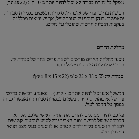
משקל כל יחידת כבודה לא יכול להיות יותר מ-10 ק"ג (22 פאונד).
רכישות בדיוטי פרי של אלכוהול, סיגריות ובשמים בכמויות סבירות
יתאפשרו גם הן בנוסף על הנזכר לעיל, אך יש יוצאים מכלל זה
בעקבות הגבלות חדשות שהוטלו על נוזלים.
מחלקת תיירים
נוסעי מחלקת תיירים מורשים לשאת פריט אחד של כבודת יד,
בכפוף למגבלות המידה והמשקל הבאות:
כבודת יד:
55 x‏ 38 x‏ 22 ס"מ (22 x‏ 15 x‏ 8 אינץ')
המשקל אינו יכול להיות יותר מ-7 ק"ג (15 פאונד). רכישות בדיוטי
פרי של אלכוהול, סיגריות ובשמים בכמויות סבירות יתאפשרו גם הן
בנוסף על הנזכר לעיל.
עליכם להיות מסוגלים להרים את התיק האישי שלכם אל תא
הכבודה שמעל למושב. צוות האוויר יכול לסייע לנוסעים קשישים,
לכאלה הנוסעים בליווי ילדים קטנים או לנוסעים בעלי מצב רפואי
המצריך סיוע.