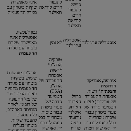
סינגפור
אינה מאפשרת
סיישל
דרום קוריאה
שקיות ביטחון עם
סינגפור
תאילנד
סגירה חד פעמית
דרום
קוריאה
תאילנד
נכון לעכשיו,
אוסטרליה אינה
אוסטרליה
אוסטרליה וניו-זילנד
לא זמין
מאפשרת שקיות
וניו-זילנד
ביטחון עם סגירה
חד פעמית
טורקיה
ארה"ב*
*
רשות
ארה"ב מאפשרת
אבטחת
שימוש בשקיות
אירופה, אמריקה
התעבורה של
ביטחון עם סגירה
הדרומית
ארה"ב
חד פעמית מחנויות
והצפונית
*
רשות
(TSA)
באזור הדיוטי פרי
אבטחת התעבורה
ברזיל
הטמיעה
של נמל התעופה
של ארה"ב (TSA)
האיחוד
סדרה של
של דובאי. לאחר
הטמיעה סדרה של
האירופי
צעדי ביטחון
הנחיתה בארה"ב,
צעדי ביטחון עבור
איסלנד
עבור טיסות
על הנוסעים
טיסות מסחריות
נורווגיה
מסחריות בכל
להעביר שקיות
בכל הנוגע לכבודת
רוסיה
הנוגע לכבודת
ביטחון בעלות
יד. ואף שהן דומות
שווייץ
יד. ואף שהן
סגירה חד פעמית