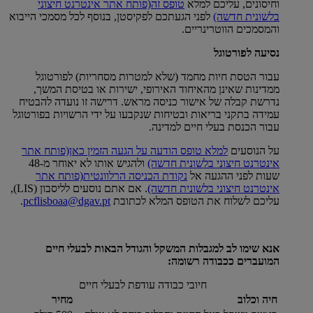
וחיסונים, עליכם למלא
טופס זה
(פותח אתר אינטרנט חיצוני
בלשונית חדשה)
לפני הגעתכם לפקיסטן, בנוסף לכל מסמכי הייבוא
והמסמכים הווטרינריים.
נסיעה לפורטוגל
עבור הטסת חיות מחמד (שלא למטרות מסחריות) לפורטוגל
ממדינות שאינן מהאיחוד האירופי, ישירות או בטיסת המשך,
נדרשת קבלה של אישור כניסה מראש. דרישה זו נועדה להבטיח
עמידה בתקני בריאות ובטיחות שנקבעו על ידי הרשויות בפורטוגל
עבור הכנסת בעלי חיים למדינה.
על הנוסעים
למלא טופס הודעה על הגעה הזמין כאן
(פותח אתר
אינטרנט חיצוני בלשונית חדשה)
ולהגיש אותו לא יאוחר מ-48
שעות לפני ההגעה אל
נקודת הכניסה הרלוונטית
(פותח אתר
אינטרנט חיצוני בלשונית חדשה)
. אם אתם נוסעים לליסבון (LIS),
עליכם לשלוח את הטופס המלא לכתובת
pcflisboaa@dgav.pt
.
אנא שימו לב למגבלות המשקל והגודל הבאות לבעלי חיים
המועברים ככבודה רשומה:
חיובי כבודה עודפת לבעלי חיים
חיה וכלוב
מחיר