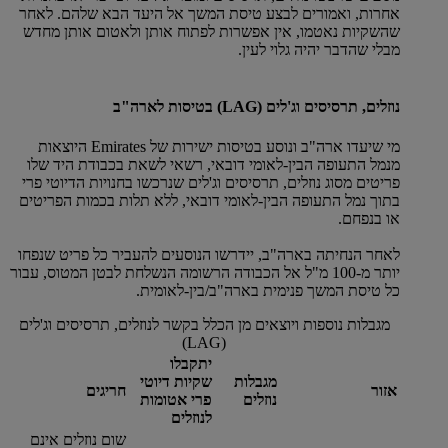
אחרות, ואמורים לבצע טיסת המשך אל היעד הבא שלהם. לאחר
שהשקיות נאטמו, אין אפשרות לפתוח אותן ולאטום אותן מחדש
מבלי שהדבר יהיה גלוי לעין.
נוזלים, תרסיסים וג'לים (LAG) בטיסות לארה"ב
מי שיעדו ארה"ב ונוסע בטיסות ישירות של Emirates היוצאות
מנמל התעופה הבין-לאומי דובאי, רשאי לשאת בכבודת היד שלו
פריטים מסוג נוזלים, תרסיסים וג'לים שנרכשו בחנויות הדיוטי פרי
בתוך נמל התעופה הבין-לאומי דובאי, ללא תלות בכמות הפריטים
או בנפחם.
לאחר הנחיתה בארה"ב, יידרשו הנוסעים להעביר כל פריט שנפחו
יותר מ-100 מ"ל אל הכבודה הרשומה הנשלחת לבטן המטוס, עבור
כל טיסת המשך פנימית בארה"ב/בין-לאומית.
מגבלות נוספות ויוצאים מן הכלל בקשר לנוזלים, תרסיסים וג'לים
(LAG)
יתקבלו
מגבלות
שקיות דיוטי
אזור
חריגים
נוזלים
פרי אטומות
לנוזלים
שום נוזלים אינם