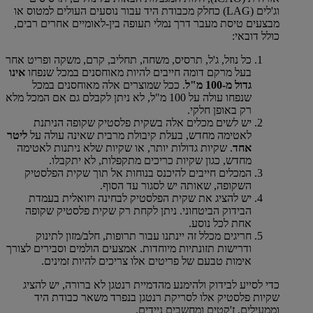
וג'לים (LAG) כחלק מכבודת היד עבור נוסעים העולים למטוס או
מבצעים טיסת מעבר דרך נמלי תעופה בין-לאומיים אחרים רבים,
כולל דובאי:
כל נוזל, ג'ל, תרסיס, משחה, תחליב, קרם, משקה ופריט אחר
בעל מרקם דומה חייבים להיות מאוחסנים במכל שנפחו
אינו
גדול מ-100 מ"ל
. ככל שמוצרים אלה מאוחסנים במכל
שנפחו עולה על 100 מ"ל, לא ניתן לקבלם גם אם המכל מלא
רק באופן חלקי.
יש לשים מכלים אלה בשקית פלסטיק שקופה הניתנת
לאטימה מחדש, בעלת קיבולת מרבית שאינה עולה על
ליטר
אחד
. שקיות גדולות יותר, או שקיות שלא ניתנות לאטימה
מחדש, כגון שקיות כריכים מתקפלות, לא יתקבלו.
המכלים חייבים להיכנס בנוחות אל תוך שקית הפלסטיק
השקופה, שאותה יש לסגור עד הסוף.
יש להציג את שקית הפלסטיק לבחינה ויזואלית בעמדת
הבידוק הביטחוני. ניתן לקחת רק שקית פלסטיק שקופה
אחת לכל נוסע.
חריגים מכלל זה יינתנו עבור תרופות, חלב/מזון לתינוק
ודרישות תזונתיות מיוחדות. אמצעים הולמים וסבירים לצורך
אימות טבעם של פריטים אלו צריכים להיות זמינים.
כדי לסייע לבידוק ולהימנע מהדמיית רנטגן לא ברורה, יש להציג
שקיות פלסטיק אלו לסריקת רנטגן בנפרד משאר כבודת היד
וממעילים, ז'קטים ומחשבים ניידים.