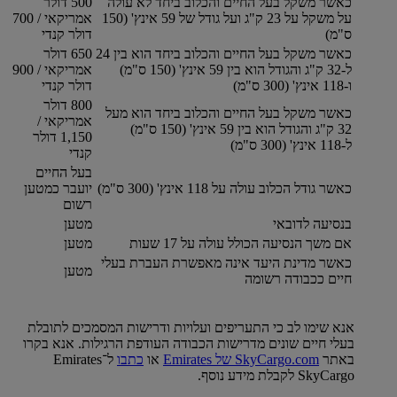
כאשר משקל בעל החיים והכלוב ביחד לא עולה
500 דולר
על משקל על 23 ק"ג ועל גודל של 59 אינץ' (150
אמריקאי / 700
ס"מ)
דולר קנדי
כאשר משקל בעל החיים והכלוב ביחד הוא בין 24
650 דולר
ל-32 ק"ג והגודל הוא בין 59 אינץ' (150 ס"מ)
אמריקאי / 900
ו-118 אינץ' (300 ס"מ)
דולר קנדי
800 דולר
כאשר משקל בעל החיים והכלוב ביחד הוא מעל
אמריקאי /
32 ק"ג והגודל הוא בין 59 אינץ' (150 ס"מ)
1,150 דולר
ל-118 אינץ' (300 ס"מ)
קנדי
בעל החיים
כאשר גודל הכלוב עולה על 118 אינץ' (300 ס"מ)
יועבר כמטען
רשום
בנסיעה לדובאי
מטען
אם משך הנסיעה הכולל עולה על 17 שעות
מטען
כאשר מדינת היעד אינה מאפשרת העברת בעלי
מטען
חיים ככבודה רשומה
אנא שימו לב כי התעריפים ועלויות ודרישות המסמכים לתובלת
בעלי חיים שונים מדרישות הכבודה העודפת הרגילות. אנא בקרו
באתר
SkyCargo.com של Emirates‏‏‏
או
כתבו
ל־Emirates
SkyCargo לקבלת מידע נוסף.