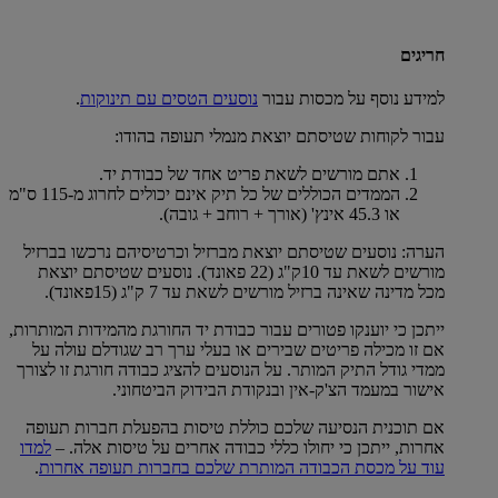
חריגים
למידע נוסף על מכסות עבור
נוסעים הטסים עם תינוקות
.
עבור לקוחות שטיסתם יוצאת מנמלי תעופה בהודו:
אתם מורשים לשאת פריט אחד של כבודת יד.
הממדים הכוללים של כל תיק אינם יכולים לחרוג מ-115 ס"מ
או 45.3 אינץ' (אורך + רוחב + גובה).
הערה: נוסעים שטיסתם יוצאת מברזיל וכרטיסיהם נרכשו בברזיל
מורשים לשאת עד 10ק"ג (22 פאונד). נוסעים שטיסתם יוצאת
מכל מדינה שאינה ברזיל מורשים לשאת עד 7 ק"ג (15פאונד).
ייתכן כי יוענקו פטורים עבור כבודת יד החורגת מהמידות המותרות,
אם זו מכילה פריטים שבירים או בעלי ערך רב שגודלם עולה על
ממדי גודל התיק המותר. על הנוסעים להציג כבודה חורגת זו לצורך
אישור במעמד הצ'ק-אין ובנקודת הבידוק הביטחוני.
אם תוכנית הנסיעה שלכם כוללת טיסות בהפעלת חברות תעופה
אחרות, ייתכן כי יחולו כללי כבודה אחרים על טיסות אלה. –
למדו
עוד על מכסת הכבודה המותרת שלכם בחברות תעופה אחרות
.