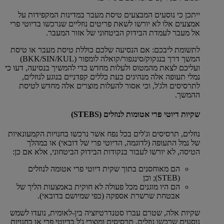
ייתכן כי נוסעים המבצעים טיסת מעבר במדינות המקפידות על
אמצעים אלו לא יורשו לשאת פריטים נוזליים שנרכשו בדיוטי פרי
אל מעבר לעמדת הבידוק הביטחוני של אזור המעבר.
לתשומת ליבכם: אם הנסיעה שלכם כוללת טיסת מעבר או טיסת
המשך דרך בנגקוק/סינגפור/קואלה לומפור (BKK/SIN/KUL)
ועליכם לצאת מהמטוס ולעלות מחדש כדי להמשיך בנסיעה, דעו כי
נמלי תעופה אלה מנהיגים כעת כללים קפדניים בנוגע לנוזלים,
לתרסיסים ולג'ל, וכי אסור להעלות מוצרים אלה מחדש לטיסת
ההמשך.
שקיות דיוטי פרי אטומות לנוזלים (STEBS)
נוזלים, תרסיסים וג'לים בכל נפח אשר נרכשו בחנויות הקמעונאיות
של נמל התעופה (לדוגמה, הדיוטי פרי של דובאי) או במהלך
הטיסה, לא יורשו לעבור בנקודות הבידוק הביטחוני, אלא אם כן:
הם מאוחסנים בתוך שקית דיוטי פרי אטומה לנוזלים
(STEB); וכן
הם היו מוגנים מכל פעולה לא חוקית באמצעות הליך של
אבטחת שרשרת אספקה (כפי שמיושם בדובאי).
שקיות אלה, שטרם עברו סטנדרטיזציה בין-לאומית, נועדו לשמש
נוסעים שרכשו נוזלים, תרסיסים ומוצרי ג'ל בדיוטי פרי או בחנויות