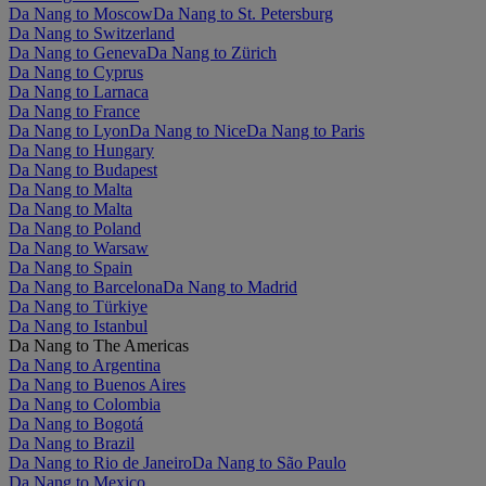
Da Nang to Moscow
Da Nang to St. Petersburg
Da Nang to Switzerland
Da Nang to Geneva
Da Nang to Zürich
Da Nang to Cyprus
Da Nang to Larnaca
Da Nang to France
Da Nang to Lyon
Da Nang to Nice
Da Nang to Paris
Da Nang to Hungary
Da Nang to Budapest
Da Nang to Malta
Da Nang to Malta
Da Nang to Poland
Da Nang to Warsaw
Da Nang to Spain
Da Nang to Barcelona
Da Nang to Madrid
Da Nang to Türkiye
Da Nang to Istanbul
Da Nang to The Americas
Da Nang to Argentina
Da Nang to Buenos Aires
Da Nang to Colombia
Da Nang to Bogotá
Da Nang to Brazil
Da Nang to Rio de Janeiro
Da Nang to São Paulo
Da Nang to Mexico