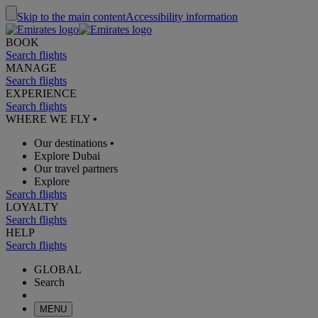
Skip to the main content
Accessibility information
BOOK
Search flights
MANAGE
Search flights
EXPERIENCE
Search flights
WHERE WE FLY
•
Our destinations
•
Explore Dubai
Our travel partners
Explore
Search flights
LOYALTY
Search flights
HELP
Search flights
GLOBAL
Search
MENU