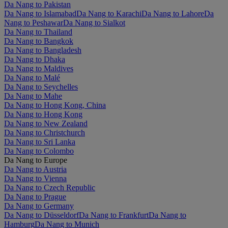
Da Nang to Pakistan
Da Nang to Islamabad
Da Nang to Karachi
Da Nang to Lahore
Da
Nang to Peshawar
Da Nang to Sialkot
Da Nang to Thailand
Da Nang to Bangkok
Da Nang to Bangladesh
Da Nang to Dhaka
Da Nang to Maldives
Da Nang to Malé
Da Nang to Seychelles
Da Nang to Mahe
Da Nang to Hong Kong, China
Da Nang to Hong Kong
Da Nang to New Zealand
Da Nang to Christchurch
Da Nang to Sri Lanka
Da Nang to Colombo
Da Nang to Europe
Da Nang to Austria
Da Nang to Vienna
Da Nang to Czech Republic
Da Nang to Prague
Da Nang to Germany
Da Nang to Düsseldorf
Da Nang to Frankfurt
Da Nang to
Hamburg
Da Nang to Munich