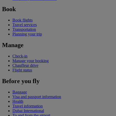
Book
Book flights
Travel services
Transportation
Planning your trip
Manage
Check-in
Manage your booking
Chauffeur drive
Flight status
Before you fly
Baggage
Visa and passport information
Health
Travel information
Dubai International
To and from the airport