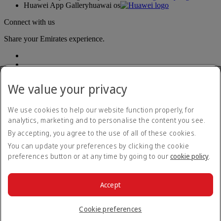
Huawei App Gallery
huawai os
Connect with us
Share your Emirates experience.
We value your privacy
We use cookies to help our website function properly, for
analytics, marketing and to personalise the content you see.
Accessibility statement
By accepting, you agree to the use of all of these cookies.
Contact us
Privacy policy
You can update your preferences by clicking the cookie
Terms and conditions
preferences button or at any time by going to our
cookie policy
.
Cookie Policy
Cybersecurity
Modern Slavery Act transparency statement
Accept
Sitemap
© 2026 The Emirates Group. All Rights Reserved.
Cookie preferences