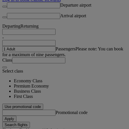
Departure airport
Arrival airport
Departing
Returning
-
Passengers
Please note: You can book
for a maximum of nine passengers.
Class
Select class
Economy Class
Premium Economy
Business Class
First Class
Use promotional code
Promotional code
Apply
Search flights