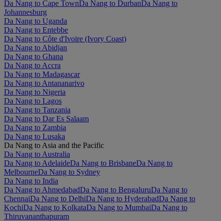
Da Nang to Cape Town
Da Nang to Durban
Da Nang to
Johannesburg
Da Nang to Uganda
Da Nang to Entebbe
Da Nang to Côte d'Ivoire (Ivory Coast)
Da Nang to Abidjan
Da Nang to Ghana
Da Nang to Accra
Da Nang to Madagascar
Da Nang to Antananarivo
Da Nang to Nigeria
Da Nang to Lagos
Da Nang to Tanzania
Da Nang to Dar Es Salaam
Da Nang to Zambia
Da Nang to Lusaka
Da Nang to Asia and the Pacific
Da Nang to Australia
Da Nang to Adelaide
Da Nang to Brisbane
Da Nang to
Melbourne
Da Nang to Sydney
Da Nang to India
Da Nang to Ahmedabad
Da Nang to Bengaluru
Da Nang to
Chennai
Da Nang to Delhi
Da Nang to Hyderabad
Da Nang to
Kochi
Da Nang to Kolkata
Da Nang to Mumbai
Da Nang to
Thiruvananthapuram