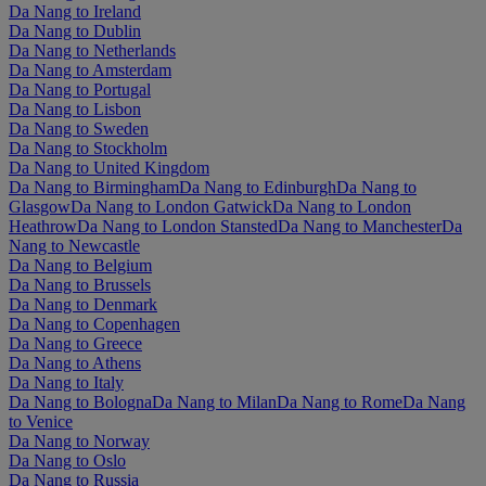
Da Nang to Ireland
Da Nang to Dublin
Da Nang to Netherlands
Da Nang to Amsterdam
Da Nang to Portugal
Da Nang to Lisbon
Da Nang to Sweden
Da Nang to Stockholm
Da Nang to United Kingdom
Da Nang to Birmingham
Da Nang to Edinburgh
Da Nang to
Glasgow
Da Nang to London Gatwick
Da Nang to London
Heathrow
Da Nang to London Stansted
Da Nang to Manchester
Da
Nang to Newcastle
Da Nang to Belgium
Da Nang to Brussels
Da Nang to Denmark
Da Nang to Copenhagen
Da Nang to Greece
Da Nang to Athens
Da Nang to Italy
Da Nang to Bologna
Da Nang to Milan
Da Nang to Rome
Da Nang
to Venice
Da Nang to Norway
Da Nang to Oslo
Da Nang to Russia