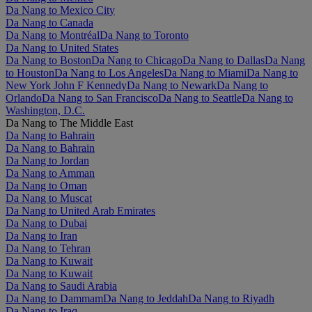
Da Nang to Mexico City
Da Nang to Canada
Da Nang to Montréal
Da Nang to Toronto
Da Nang to United States
Da Nang to Boston
Da Nang to Chicago
Da Nang to Dallas
Da Nang
to Houston
Da Nang to Los Angeles
Da Nang to Miami
Da Nang to
New York John F Kennedy
Da Nang to Newark
Da Nang to
Orlando
Da Nang to San Francisco
Da Nang to Seattle
Da Nang to
Washington, D.C.
Da Nang to The Middle East
Da Nang to Bahrain
Da Nang to Bahrain
Da Nang to Jordan
Da Nang to Amman
Da Nang to Oman
Da Nang to Muscat
Da Nang to United Arab Emirates
Da Nang to Dubai
Da Nang to Iran
Da Nang to Tehran
Da Nang to Kuwait
Da Nang to Kuwait
Da Nang to Saudi Arabia
Da Nang to Dammam
Da Nang to Jeddah
Da Nang to Riyadh
Da Nang to Iraq