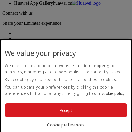
Huawei App Gallery
huawai os
Connect with us
Share your Emirates experience.
We value your privacy
We use cookies to help our website function properly, for
analytics, marketing and to personalise the content you see.
Accessibility statement
By accepting, you agree to the use of all of these cookies.
Contact us
Privacy policy
You can update your preferences by clicking the cookie
Terms and conditions
preferences button or at any time by going to our
cookie policy
.
Cookie Policy
Cybersecurity
Modern Slavery Act transparency statement
Accept
Sitemap
© 2026 The Emirates Group. All Rights Reserved.
Cookie preferences