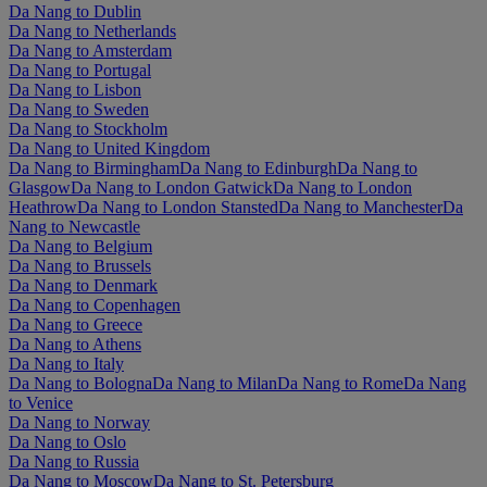
Da Nang to Dublin
Da Nang to Netherlands
Da Nang to Amsterdam
Da Nang to Portugal
Da Nang to Lisbon
Da Nang to Sweden
Da Nang to Stockholm
Da Nang to United Kingdom
Da Nang to Birmingham
Da Nang to Edinburgh
Da Nang to
Glasgow
Da Nang to London Gatwick
Da Nang to London
Heathrow
Da Nang to London Stansted
Da Nang to Manchester
Da
Nang to Newcastle
Da Nang to Belgium
Da Nang to Brussels
Da Nang to Denmark
Da Nang to Copenhagen
Da Nang to Greece
Da Nang to Athens
Da Nang to Italy
Da Nang to Bologna
Da Nang to Milan
Da Nang to Rome
Da Nang
to Venice
Da Nang to Norway
Da Nang to Oslo
Da Nang to Russia
Da Nang to Moscow
Da Nang to St. Petersburg