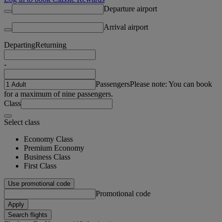
Departure airport
Arrival airport
Departing
Returning
-
Passengers
Please note: You can book
for a maximum of nine passengers.
Class
Select class
Economy Class
Premium Economy
Business Class
First Class
Use promotional code
Promotional code
Apply
Search flights