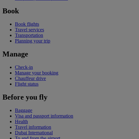
Book
Book flights
Travel services
Transportation
Planning your trip
Manage
Check-in
Manage your booking
Chauffeur drive
Flight status
Before you fly
Baggage
Visa and passport information
Health
Travel information
Dubai International
To and from the airport