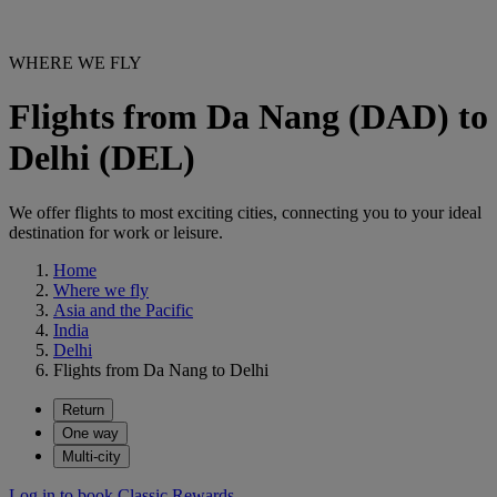
WHERE WE FLY
Flights from Da Nang (DAD) to
Delhi (DEL)
We offer flights to most exciting cities, connecting you to your ideal
destination for work or leisure.
Home
Where we fly
Asia and the Pacific
India
Delhi
Flights from Da Nang to Delhi
Return
One way
Multi-city
Log in to book Classic Rewards