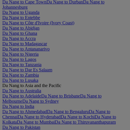
Da Nang to Cape Town
Da Nang to Durban
Da Nang to
Johannesburg
Da Nang to Uganda
Da Nang to Entebbe
Da Nang to Côte d'Ivoire (Ivory Coast)
Da Nang to Abidjan
Da Nang to Ghana
Da Nang to Accra
Da Nang to Madagascar
Da Nang to Antananarivo
Da Nang to Nigeria
Da Nang to Lagos
Da Nang to Tanzania
Da Nang to Dar Es Salaam
Da Nang to Zambia
Da Nang to Lusaka
Da Nang to Asia and the Pacific
Da Nang to Australia
Da Nang to Adelaide
Da Nang to Brisbane
Da Nang to
Melbourne
Da Nang to Sydney
Da Nang to India
Da Nang to Ahmedabad
Da Nang to Bengaluru
Da Nang to
Chennai
Da Nang to Hyderabad
Da Nang to Kochi
Da Nang to
Kolkata
Da Nang to Mumbai
Da Nang to Thiruvananthapuram
Da Nang to Pakistan