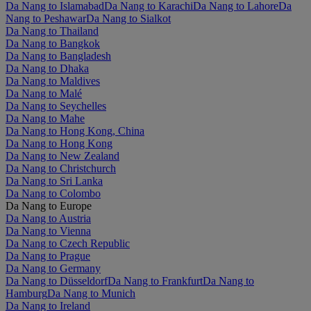
Da Nang to Islamabad
Da Nang to Karachi
Da Nang to Lahore
Da
Nang to Peshawar
Da Nang to Sialkot
Da Nang to Thailand
Da Nang to Bangkok
Da Nang to Bangladesh
Da Nang to Dhaka
Da Nang to Maldives
Da Nang to Malé
Da Nang to Seychelles
Da Nang to Mahe
Da Nang to Hong Kong, China
Da Nang to Hong Kong
Da Nang to New Zealand
Da Nang to Christchurch
Da Nang to Sri Lanka
Da Nang to Colombo
Da Nang to Europe
Da Nang to Austria
Da Nang to Vienna
Da Nang to Czech Republic
Da Nang to Prague
Da Nang to Germany
Da Nang to Düsseldorf
Da Nang to Frankfurt
Da Nang to
Hamburg
Da Nang to Munich
Da Nang to Ireland