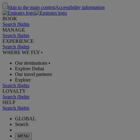
Skip to the main content
Accessibility information
BOOK
Search flights
MANAGE
Search flights
EXPERIENCE
Search flights
WHERE WE FLY
•
Our destinations
•
Explore Dubai
Our travel partners
Explore
Search flights
LOYALTY
Search flights
HELP
Search flights
GLOBAL
Search
MENU