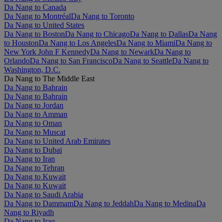
Da Nang to Canada
Da Nang to Montréal
Da Nang to Toronto
Da Nang to United States
Da Nang to Boston
Da Nang to Chicago
Da Nang to Dallas
Da Nang
to Houston
Da Nang to Los Angeles
Da Nang to Miami
Da Nang to
New York John F Kennedy
Da Nang to Newark
Da Nang to
Orlando
Da Nang to San Francisco
Da Nang to Seattle
Da Nang to
Washington, D.C.
Da Nang to The Middle East
Da Nang to Bahrain
Da Nang to Bahrain
Da Nang to Jordan
Da Nang to Amman
Da Nang to Oman
Da Nang to Muscat
Da Nang to United Arab Emirates
Da Nang to Dubai
Da Nang to Iran
Da Nang to Tehran
Da Nang to Kuwait
Da Nang to Kuwait
Da Nang to Saudi Arabia
Da Nang to Dammam
Da Nang to Jeddah
Da Nang to Medina
Da
Nang to Riyadh
Da Nang to Iraq