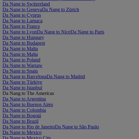
Da Nang to Switzerland
Da Nang to Geneva
Da Nang to Zürich
Da Nang to Cyprus
Da Nang to Larnaca
Da Nang to France
Da Nang to Lyon
Da Nang to Nice
Da Nang to Paris
Da Nang to Hungary
Da Nang to Budapest
Da Nang to Malta
Da Nang to Malta
Da Nang to Poland
Da Nang to Warsaw
Da Nang to Spain
Da Nang to Barcelona
Da Nang to Madrid
Da Nang to Türkiye
Da Nang to Istanbul
Da Nang to The Americas
Da Nang to Argentina
Da Nang to Buenos Aires
Da Nang to Colombia
Da Nang to Bogotá
Da Nang to Brazil
Da Nang to Rio de Janeiro
Da Nang to São Paulo
Da Nang to Mexico
Da Nang to Mexico City