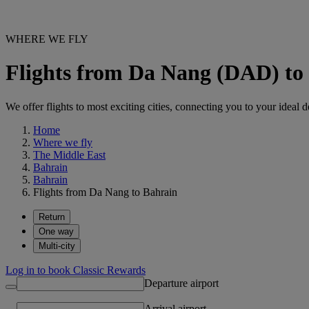
WHERE WE FLY
Flights from Da Nang (DAD) to
We offer flights to most exciting cities, connecting you to your ideal d
Home
Where we fly
The Middle East
Bahrain
Bahrain
Flights from Da Nang to Bahrain
Return
One way
Multi-city
Log in to book Classic Rewards
Departure airport
Arrival airport