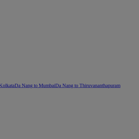
Kolkata
Da Nang to Mumbai
Da Nang to Thiruvananthapuram