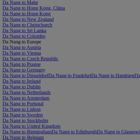
Da Nang to Mahe
Da Nang to Hong Kong, China
Da Nang to Hong Kong
Da Nang to New Zealand
Da Nang to Christchurch
Da Nang to Sri Lanka
Da Nang to Colombo
Da Nang to Europe
Da Nang to Austria
Da Nang to Vienna
Da Nang to Czech Republic
Da Nang to Prague
Da Nang to Germany
Da Nang to Düsseldorf
Da Nang to Frankfurt
Da Nang to Hamburg
Da
Da Nang to Ireland
Da Nang to Dublin
Da Nang to Netherlands
Da Nang to Amsterdam
Da Nang to Portugal
Da Nang to Lisbon
Da Nang to Sweden
Da Nang to Stockholm
Da Nang to United Kingdom
Da Nang to Birmingham
Da Nang to Edinburgh
Da Nang to Glasgow
Da Nang to Belgium