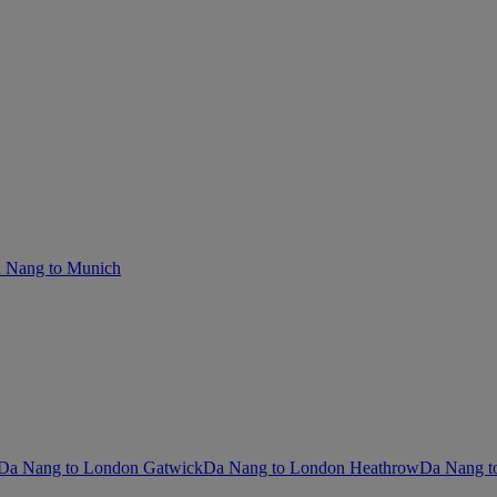
 Nang to Munich
Da Nang to London Gatwick
Da Nang to London Heathrow
Da Nang t