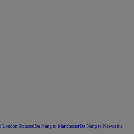
o London Stansted
Da Nang to Manchester
Da Nang to Newcastle