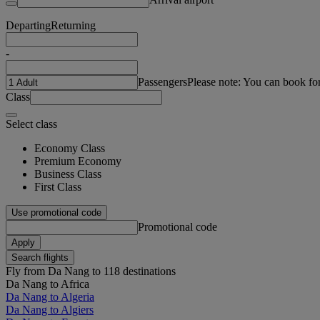
Departing
Returning
-
Passengers
Please note: You can book fo
Class
Select class
Economy Class
Premium Economy
Business Class
First Class
Use promotional code
Promotional code
Apply
Search flights
Fly from Da Nang to 118 destinations
Da Nang to Africa
Da Nang to Algeria
Da Nang to Algiers