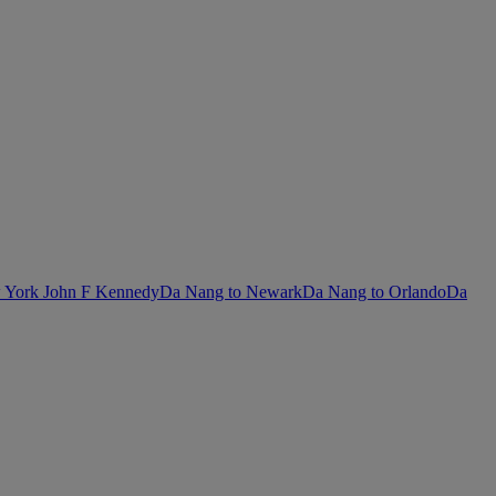
 York John F Kennedy
Da Nang to Newark
Da Nang to Orlando
Da