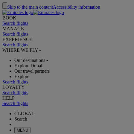
Skip to the main content
Accessibility information
BOOK
Search flights
MANAGE
Search flights
EXPERIENCE
Search flights
WHERE WE FLY
•
Our destinations
•
Explore Dubai
Our travel partners
Explore
Search flights
LOYALTY
Search flights
HELP
Search flights
GLOBAL
Search
MENU