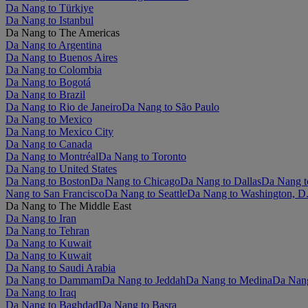
Da Nang to Türkiye
Da Nang to Istanbul
Da Nang to The Americas
Da Nang to Argentina
Da Nang to Buenos Aires
Da Nang to Colombia
Da Nang to Bogotá
Da Nang to Brazil
Da Nang to Rio de Janeiro
Da Nang to São Paulo
Da Nang to Mexico
Da Nang to Mexico City
Da Nang to Canada
Da Nang to Montréal
Da Nang to Toronto
Da Nang to United States
Da Nang to Boston
Da Nang to Chicago
Da Nang to Dallas
Da Nang t
Nang to San Francisco
Da Nang to Seattle
Da Nang to Washington, D
Da Nang to The Middle East
Da Nang to Iran
Da Nang to Tehran
Da Nang to Kuwait
Da Nang to Kuwait
Da Nang to Saudi Arabia
Da Nang to Dammam
Da Nang to Jeddah
Da Nang to Medina
Da Nang
Da Nang to Iraq
Da Nang to Baghdad
Da Nang to Basra