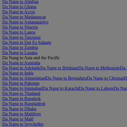
Da Nang to Abidjan
Da Nang to Ghana
Da Nang to Accra
Da Nang to Madagascar
Da Nang to Antananarivo
Da Nang to Nigeria
Da Nang to Lagos
Da Nang to Tanzania
Da Nang to Dar Es Salaam
Da Nang to Zambia
Da Nang to Lusaka
Da Nang to Asia and the Pacific
Da Nang to Australia
Da Nang to Adelaide
Da Nang to Brisbane
Da Nang to Melbourne
Da 
Da Nang to India
Da Nang to Ahmedabad
Da Nang to Bengaluru
Da Nang to Chennai
D
Da Nang to Pakistan
Da Nang to Islamabad
Da Nang to Karachi
Da Nang to Lahore
Da Nan
Da Nang to Thailand
Da Nang to Bangkok
Da Nang to Bangladesh
Da Nang to Dhaka
Da Nang to Maldives
Da Nang to Malé
Da Nang to Seychelles