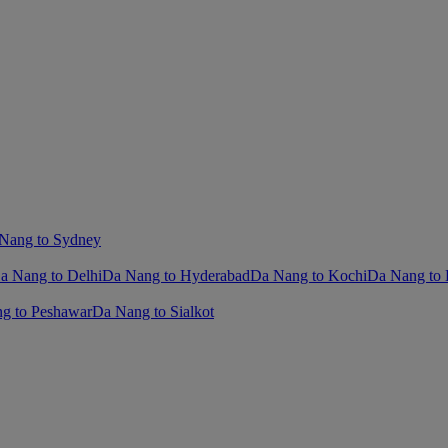
Nang to Sydney
a Nang to Delhi
Da Nang to Hyderabad
Da Nang to Kochi
Da Nang to 
g to Peshawar
Da Nang to Sialkot