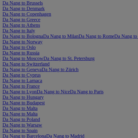
Da Nang to Brussels
Da Nang to Denmark
Da Nang to Copenhagen
Da Nang to Greece
Da Nang to Athens
Da Nang to Italy
Da Nang to Bologna
Da Nang to Milan
Da Nang to Rome
Da Nang to
Da Nang to Norway
Da Nang to Oslo
Da Nang to Russia
Da Nang to Moscow
Da Nang to St. Petersburg
Da Nang to Switzerland
Da Nang to Geneva
Da Nang to Zürich
Da Nang to Cyprus
Da Nang to Larnaca
Da Nang to France
Da Nang to Lyon
Da Nang to Nice
Da Nang to Paris
Da Nang to Hungary
Da Nang to Budapest
Da Nang to Malta
Da Nang to Malta
Da Nang to Poland
Da Nang to Warsaw
Da Nang to Spain
Da Nang to Barcelona
Da Nang to Madrid