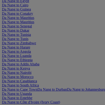
Da Nang to Egypt
Da Nang to Cairo
Da Nang to Guinea
Da Nang to Conakry
Da Nang to Mauritius
Da Nang to Mauritius
Da Nang to Senegal
Da Nang to Dakar
Da Nang to Tunisia
Da Nang to Tunis
Da Nang to Zimbabwe
Da Nang to Harare
Da Nang to Angola
Da Nang to Luanda
Da Nang to Ethiopia
Da Nang to Addis Ababa
Da Nang to Kenya
Da Nang to Nairobi
Da Nang to Morocco
Da Nang to Casablanca
Da Nang to South Africa
Da Nang to Cape Town
Da Nang to Durban
Da Nang to Johannesbur
Da Nang to Uganda
Da Nang to Entebbe
Da Nang to Côte d'Ivoire (Ivory Coast)