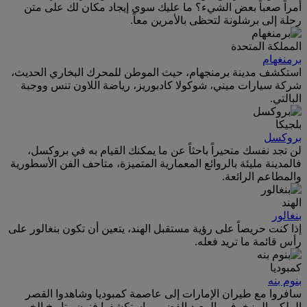
أمراً صعباً بعض الشيء؟ ما عليك سوى إيجاد مكان لك على متن
رحلة إلى برشلونة لتحظى بالأمرين معاً.
المملكة المتحدة
برمنغهام
استكشف مدينة برمنجهام، حيث الموطن للمحرك البخاري الحديث،
شركة سيارات ميني، شوكولا كادبوريز، رياضة اللاون تنس ووجبة
البالتي.
بلجيكا
بروكسل
لن تجد نفسك متحيراً باحثاً عن ما يمكنك القيام به في بروكسل،
فالمدينة مليئة بالروائع المعمارية المتميزة، متاحف الفن الأسطورية
والمطاعم الرائعة.
الهند
بنغالور
إذا كنت حريصاً على رؤية مستقبل الهند، يتعين أن تكون بنغالور على
رأس قائمة ما تريد فعله.
كمبوديا
بنوم بنه
سافروا مع طيران الإمارات إلى عاصمة كمبوديا وشاهدوا القصر
الملكي المزخرف والمعبد الفضي، واستكشفوا فنون وتاريخ الخمير