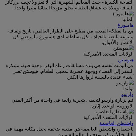
التفاحة الكبيرة - حيث المعالم الشهيرة التي لا تعد ولا تحصى، ركائز
الثقافة وملاذات عشاق الطعام تخلق مزيجاً انتقائياً مثيراً واحداً.
ألمانيا
هامبورغ
مع ما تمتلكه المدينة من مطبخ على الطراز العالمي، تاريخ وثقافة
متنوعة نابضة بالحياة - بكل بساطة، لدى هامبورغ ما يرضي كل
الأعمار والأذواق.
الولايات المتحدة الأميركية
هيوستن
في الوقت نفسه هي بلدة مسابقات رعاة البقر، وجهة فنية، مبتكرة
السفر إلى الفضاء ووجهة عصرية لمحبي الطعام، هيوستن تعني
أشياء عديدة بالنسبة لزوارها الكثر.
بولندا
وارسو
قم بزيارة وارسو لتحظى بتجربة رائعة في واحدة من أكثر المدن
الأوروبية الواعدة إثارة.
الولايات المتحدة الأميركية
واشنطن العاصمة
باختصار، واشنطن العاصمة هي مدينة ضخمة تحتل مكانة مهمة في
التاريخ الأميركي وتعج بالمعالم الشهيرة.