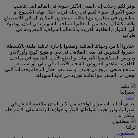
نوفر لكم رحلات إلى المدن الأكثر حيوية في العالم التي تناسب
جميع الأذواق. سواء كنتم في رحلة فردية خلال نهاية الأسبوع أو
تنطلقون في مغامرة مع العائلة، ستجدون المكان المثالي للاستمتاع
والاستكشاف، بدءا من المعالم السياحية الشهيرة في لندن ووصولا
إلى الشوارع الخلفية الفريدة والمعالم السياحية المعروفة في
طوكيو.
اختاروا أيا من وجهاتنا العائلية وتمتعوا بإجازة عائلية مليئة بالأنشطة.
اختبروا التشويق في مدن الملاهي في دبي و هونج كونج وأورلاندو
وباريس. استكشفوا الأهرامات والقطع الأثرية القديمة في متاحف
القاهرة. شاهدوا العروض الثقافية الأصيلة في بالي. أو استمتعوا
بمنتجع صحي مريح في جنيف. واستمتعوا خلال الرحلة بخدماتنا التي
تجعل من السفر مع العائلة تجربة في غاية السهولة.
أستراليا
أديليد
تصنف أديليد باستمرار كواحدة من أكثر المدن ملاءمة للعيش في
أستراليا، ولن تخيب شواطئها البكر وأجواؤها الباعثة على الاسترخاء
أملكم أبدا.
تركيا
إسطنبول