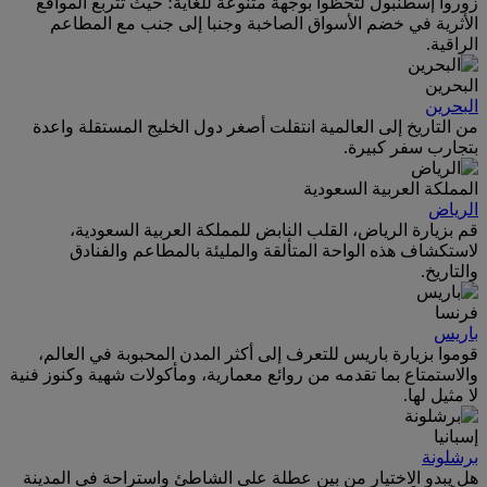
زوروا إسطنبول لتحظوا بوجهة متنوعة للغاية؛ حيث تتربع المواقع
الأثرية في خضم الأسواق الصاخبة وجنبا إلى جنب مع المطاعم
الراقية.
البحرين
البحرين
من التاريخ إلى العالمية انتقلت أصغر دول الخليج المستقلة واعدة
بتجارب سفر كبيرة.
المملكة العربية السعودية
الرياض
قم بزيارة الرياض، القلب النابض للمملكة العربية السعودية،
لاستكشاف هذه الواحة المتألقة والمليئة بالمطاعم والفنادق
والتاريخ.
فرنسا
باريس
قوموا بزيارة باريس للتعرف إلى أكثر المدن المحبوبة في العالم،
والاستمتاع بما تقدمه من روائع معمارية، ومأكولات شهية وكنوز فنية
لا مثيل لها.
إسبانيا
برشلونة
هل يبدو الاختيار من بين عطلة على الشاطئ واستراحة في المدينة