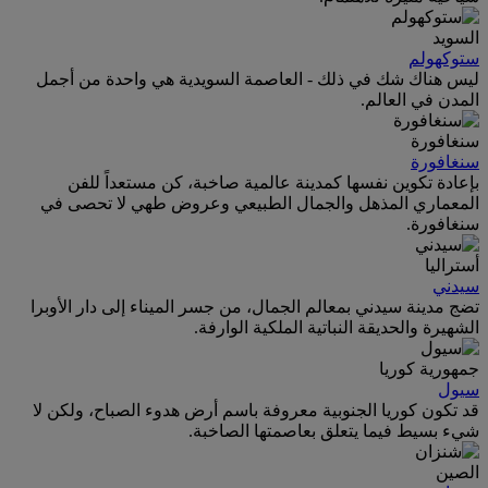
السويد
ستوكهولم
ليس هناك شك في ذلك - العاصمة السويدية هي واحدة من أجمل
المدن في العالم.
سنغافورة
سنغافورة
بإعادة تكوين نفسها كمدينة عالمية صاخبة، كن مستعداً للفن
المعماري المذهل والجمال الطبيعي وعروض طهي لا تحصى في
سنغافورة.
أستراليا
سيدني
تضج مدينة سيدني بمعالم الجمال، من جسر الميناء إلى دار الأوبرا
الشهيرة والحديقة النباتية الملكية الوارفة.
جمهورية كوريا
سيول
قد تكون كوريا الجنوبية معروفة باسم أرض هدوء الصباح، ولكن لا
شيء بسيط فيما يتعلق بعاصمتها الصاخبة.
الصين