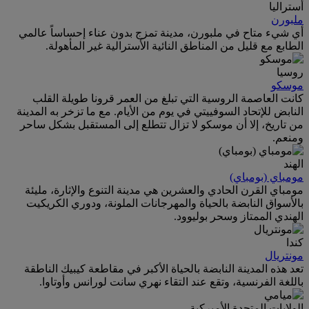
أستراليا
ملبورن
أي شيء متاح في ملبورن، مدينة تمزج بدون عناء إحساساً عالمي
الطابع مع قليل من المناطق النائية الأسترالية غير المأهولة.
روسيا
موسكو
كانت العاصمة الروسية التي تبلغ من العمر قرونا طويلة القلب
النابض للإتحاد السوفييتي في يوم من الأيام. مع ما تزخر به المدينة
من تاريخ، إلا أن موسكو لا تزال تتطلع إلى المستقبل بشكل ساحر
ومنعم.
الهند
مومباي (بومباي)
مومباي القرن الحادي والعشرين هي مدينة التنوع والإثارة، مليئة
بالأسواق النابضة بالحياة والمهرجانات الملونة، ودوري الكريكيت
الهندي الممتاز وسحر بوليوود.
كندا
مونتريال
تعد هذه المدينة النابضة بالحياة الأكبر في مقاطعة كيبيك الناطقة
باللغة الفرنسية، وتقع عند التقاء نهري سانت لورانس وأوتاوا.
الولايات المتحدة الأميركية