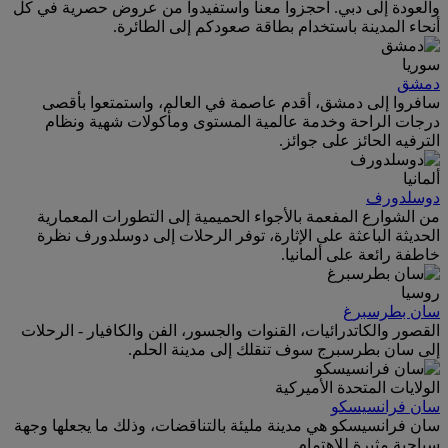
والعودة إلى دبي. احجزوا معنا واستفيدوا من عروض حصرية في كل
أنحاء المدينة باستخدام بطاقة صعودكم إلى الطائرة.
سوريا
دمشق
سافروا إلى دمشق، أقدم عاصمة في العالم، واستمتعوا بأقصى
درجات الراحة وخدمة عالمية المستوى ومأكولات شهية ونظام
الترفيه الحائز على جوائز.
ألمانيا
دوسلدورف
من الشوارع المفعمة بالأجواء الحميمية إلى التطورات المعمارية
الحديثة الباعثة على الإثارة، توفر الرحلات إلى دوسلدورف نظرة
خاطفة رائعة على ألمانيا.
روسيا
سان بطرسبرغ
القصور والكاتدرائيات، القنوات والجسور، الفن والكافيار - الرحلات
إلى سان بطرسبرج سوف تنقلك إلى مدينة الحلم.
الولايات المتحدة الأميركية
سان فرانسيسكو
سان فرانسيسكو هي مدينة مليئة بالتناقضات، وذلك ما يجعلها وجهة
سياحية مثيرة للاهتمام.