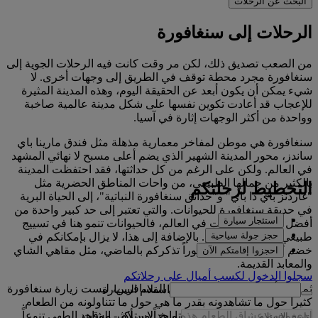
البحث عن الرحلات
الرحلات إلى سنغافورة
من الصعب تصديق ذلك، لكن مر وقت كانت فيه الرحلات الجوية إلى
سنغافورة مجرد محطة توقف في الطريق إلى وجهات أخرى. لا
شيء يمكن أن يكون أبعد عن الحقيقة اليوم، وهذه المدينة المثيرة
للإعجاب قد أعادت تكوين نفسها على شكل مدينة عالمية صاخبة
وواحدة من أكثر الوجهات إثارة في آسيا.
سنغافورة هي موطن لمفاخر معمارية مذهلة مثل فندق مارينا باي
ساندز، محور المدينة الشهير الذي يضم أعلى مسبح لا نهائي المشهد
في العالم. ولكن على الرغم من كل حداثتها، فقد احتفظت المدينة
بالكثير من جمالها الطبيعي، من واحات المناطق الحضرية مثل
التخطيط لرحلتكم
"غاردنز باي ذا باي" و"حدائق سنغافورة النباتية"، إلى الحياة البرية
في حديقة سنغافورة للحيوانات. والتي تعتبر إلى حد كبير واحدة من
استئجار سيارة
أفضل حدائق الحيوانات في العالم، فالحيوانات تنمو هنا في تسييج
حجز جولة سياحية
طبيعي بدلاً عن الأقفاص. بالإضافة إلى هذا، لا يزال بإمكانكم في
خضم كل ذلك أن تجدوا أموراً تذكركم بالماضي، مثل مقاهي الشاي
احجزوا إقامتكم الآن
والمعابد القديمة.
سجلوا الدخول لكسب أميالٍ على رحلاتكم
ثم مرة أخرى، بالنسبة لكثير من المسافرين، ليست زيارة سنغافورة
استلام السيارة
كثيراً حول ما تشاهدونه بقدر ما هي حول ما تتناولونه من الطعام.
تاريخ الاستلام
-
الوقت
لدى وجهة عشاق الطعام هذه واحداً من أكثر مشاهد الطهي تنوعاً