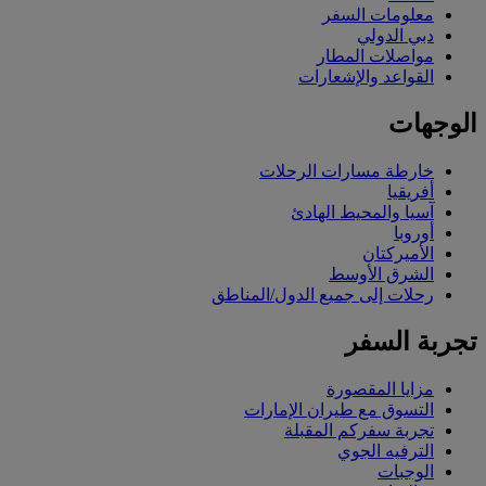
معلومات السفر
دبي الدولي
مواصلات المطار
القواعد والإشعارات
الوجهات
خارطة مسارات الرحلات
أفريقيا
آسيا والمحيط الهادئ
أوروبا
الأميركتان
الشرق الأوسط
رحلات إلى جميع الدول/المناطق
تجربة السفر
مزايا المقصورة
التسوق مع طيران الإمارات
تجربة سفركم المقبلة
الترفيه الجوي
الوجبات