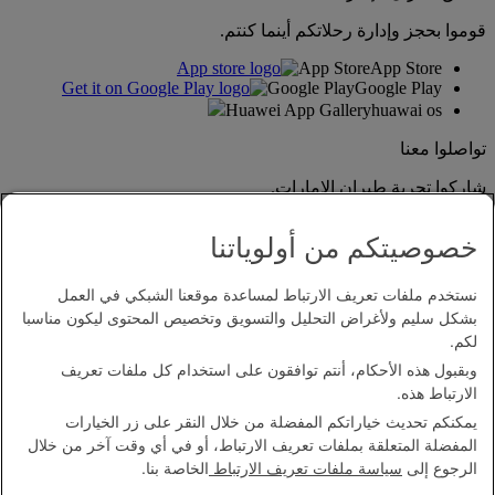
قوموا بحجز وإدارة رحلاتكم أينما كنتم.
App Store
App Store
Google Play
Google Play
Huawei App Gallery
huawai os
تواصلوا معنا
شاركوا تجربة طيران الإمارات.
خصوصيتكم من أولوياتنا
نستخدم ملفات تعريف الارتباط لمساعدة موقعنا الشبكي في العمل
بشكل سليم ولأغراض التحليل والتسويق وتخصيص المحتوى ليكون مناسبا
لكم.
وبقبول هذه الأحكام، أنتم توافقون على استخدام كل ملفات تعريف
بيان إمكانية الدخول
الارتباط هذه.
اتصل بنا
يمكنكم تحديث خياراتكم المفضلة من خلال النقر على زر الخيارات
سياسة الخصوصية
المفضلة المتعلقة بملفات تعريف الارتباط، أو في أي وقت آخر من خلال
الشروط والأحكام
الرجوع إلى
سياسة ملفات تعريف الارتباط
الخاصة بنا.
سياسة ملفات تعريف الارتباط
الأمن الإلكتروني