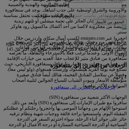
وسحراً في العالم - ستتنافس الأطايب الماليزية والهندية والصينية
إعادة السيارة
والأوروبية والشرق أوسطية على جذب انتباهك. يوجد في سنغافورة
مطاعم ومقاهي تناسب جميع الميزانيات، سواء كنت تحتفل بمناسبة
تاريخ الإعادة
-
الوقت
خاصة في مطعم جان الحائز على نجمة ميشلين أو تلتهم زبدية
التحقق من الأسعار
رخيصة من معكرونة لاكسا من أحد أكشاك ماكسويل رود هاوكر
سنتر.
احجزوا عبر emirates.com لكسب أميال سكاي واردز من خلال
حالما تنتهي من وجبتك، هنالك ما يكفي من الصالات التي تفتح حتى
شريكنا كارترولر، الذي تعاونا معه للمقارنة بين أكثر من 1700 مورد
ساعات متأخرة وأماكن حياة ليلية لإبقائك مرفهاً حتى ساعات
عالمي وتقديم أسعار رائعة لأكثر من 50000 موقع في أكثر من 145
الصباح الأولى. وعندما ترغب فعلاً بالاسترخاء والنقاهة، ما تعرضه
دولة.
سنغافورة من فنادق مثير للإعجاب حقاً. العديد من خيارات الإقامة
التي فيها هي وجهات بحد ذاتها، مثل رافلز سنغافورة التاريخي، حيث
الرحلات من البحرين إلى سنغافورة
تسكع فيه يوماً ألفريد هيتشكوك وإرنست همنغواي (ولو ليس معاً).
وفضلاً عن سلاسل الفنادق الفخمة، هنالك أيضاً فنادق صغيرة
1 وجهة
متوسطة الأسعار وبيوت الشباب للسياح الجوالين لتلبية أصحاب
الميزانيات الأكثر تواضعاً.
الرحلات من البحرين إلى سنغافورة
الوجهات الأكثر شعبية من سنغافورة (SIN)
سافروا مع طيران الإمارات إلى سنغافورة (SIN) وأبعد من ذلك.
استوحوا الإلهام من وجهاتنا الموصى بها واحجزوا رحلتكم أو عطلتكم
المقبلة اليوم. واستمتعوا براحة فائقة ووجبات شهية ونظام ترفيه
حائز على جوائز أثناء الرحلة، سواء اخترتم السفر في الدرجة
السياحية أو الدرجة السياحية الممتازة أو درجة الأعمال أو الدرجة