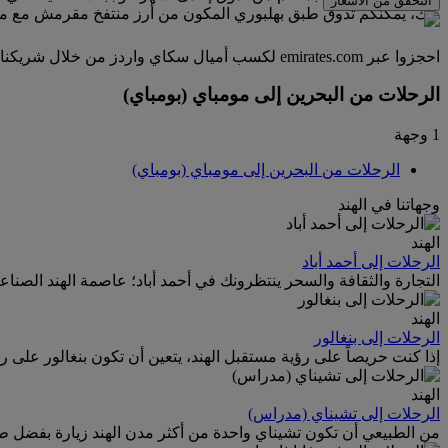
التحقق من الأسعار
ذلك، يمكنكم تذوق طبق بهلبوري المكون من أرز منتفخ مقرمش مع م
احجزوا عبر emirates.com لكسب أميال سكاي واردز من خلال شريكنا كارترولر، الذي تعاونا معه للمقارنة بين أكثر من 1700 مورد عالمي وتقديم أسعار رائعة لأكثر من 50000 موقع في أكثر من 145 دولة.
الرحلات من البحرين إلى مومباي (بومباي)
1 وجهة
الرحلات من البحرين إلى مومباي (بومباي)
وجهاتنا في الهند
الهند
الرحلات إلى أحمد أباد
التجارة والثقافة والسحر ينتظرونك في أحمد أباد؛ عاصمة الهند الصناعي
الهند
الرحلات إلى بنغالور
إذا كنت حريصاً على رؤية مستقبل الهند، يتعين أن تكون بنغالور على رأ
الهند
الرحلات إلى تشيناي (مدراس)
من الطبيعي أن تكون تشيناي واحدة من أكثر مدن الهند زيارة بفضل طقس