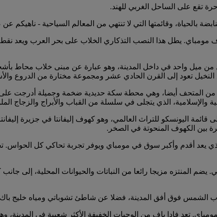
حرة تقع على الساحل الغربي للهند.
ضة بالحياة، وقائمتها التي لا تنتهي من المعالم السياحية - ناهيكم عن ص
شاف مومباي. يطل هذا النصب التذكاري الخلاب على بحر العرب ويعد نقط
 من ميل واحد في داخل المدينة، وهو عبارة عن مبنى خلاب محاط بأشجا
لنخيل تعود إلى القرن الحادي عشر ومجموعة مختارة من الدروع والأسل
اتي شيفاجي مهراج تيرمينوس (CSMT) على مقربة من المتحف أيضا، وهي محطة سكة حديدية ضخمة
ة والإسلامية، الذي يتجلى في سلسلة من القباب والأبراج والزجاج المل
 قائمة اليونسكو للتراث العالمي، وهو كهوف إليفانتا في جزيرة إليفانتا
شرة بين الكهوف المنحوتة في الصخر.
لذي يعد أقدم وأكبر سوق في مومباي ويوفر تجربة تحاكي كل الحواس. تج
ب الشمس فوق أفق المدينة، فضلا عن شاطئ تشوباتي ومياه خليج باك با
ومباي. تعد فادا باف من الوجبات الخفيفة الأكثر شعبية في المدينة، و