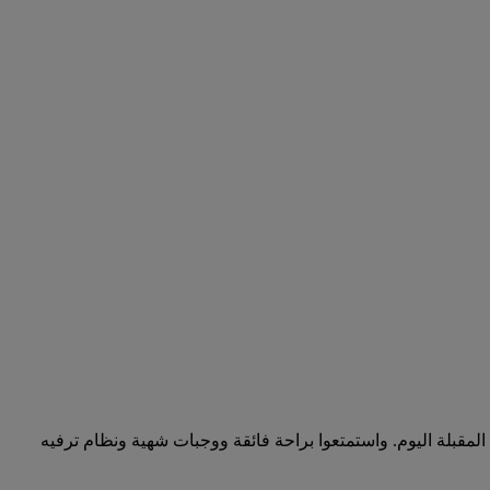
جزوا رحلتكم أو عطلتكم المقبلة اليوم. واستمتعوا براحة فائقة ووجبات شهية ونظام ترفيه