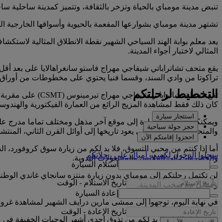
تنبض مدينة مومباي بالحياة وتزخر بالثقافة، وتتميز كمدينة ساحلية سا
تشتهر مدينة مومباي بشوارعها المفعمة بالحيوية وأسواقها الخارجية الناب
يعد معلم بوابة الهند السياحي الشهير نقطة الانطلاق المثالية لاستك
المثالي لاختبار أجواء المدينة.
يقع متحف تشاتراباتي شيفاجي مهراج فاستو سانغراهالايا على بعد أقل
تراكوتا من وادي السند، وقسما فنيا يحتوي على مخطوطات من أوراق ا
التخطيط لرحلتكم
تقع محطة تشاتراب
كان ذلك فقط لمشاهدة المزيج الرائع من العمارة الفيكتورية والهندوسي
استئجار سيارة
ويمكنكم الانتقال بالعبارة إلى موقع آخر مذهل ومختلف تماما مدرج على
حجز جولة سياحية
والمنحوتات والنقوش التي يعود تاريخها إلى أوائل القرن الثاني، المنت
احجزوا إقامتكم الآن
أما إذا كنتم من محبي التسوق، فلا بد لكم من زيارة سوق كروفورد، ا
سجلوا الدخول لكسب أميالٍ على رحلاتكم
والخضروات إلى الملابس والمشغولات اليدوية.
استلام السيارة
تاريخ الاستلام
-
الوقت
ومثالي مع صخب المدينة.
إعادة السيارة
في نهاية اليوم، توجهوا إلى ممشى مارين درايف الشهير لمشاهدة غرو
تاريخ الإعادة
-
الوقت
ومع حلول الليل، لا بد لكم من تذوق إحدى أشهر الوجبات الخفيفة في م