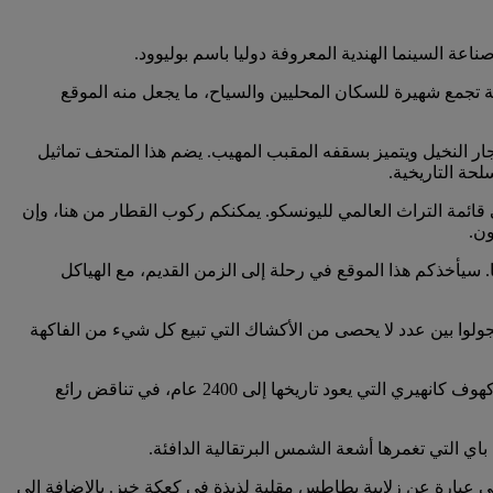
ناعة السينما الهندية المعروفة دوليا باسم بوليوود.
ة تجمع شهيرة للسكان المحليين والسياح، ما يجعل منه الموقع
ر النخيل ويتميز بسقفه المقبب المهيب. يضم هذا المتحف تماثيل
حة التاريخية.
 وجميلة أدرجت على قائمة التراث العالمي لليونسكو. يمكنكم ركوب القطار من هنا، وإن
ون.
. سيأخذكم هذا الموقع في رحلة إلى الزمن القديم، مع الهياكل
ولوا بين عدد لا يحصى من الأكشاك التي تبيع كل شيء من الفاكهة
لن تكتمل رحلتكم إلى مومباي بدون زيارة منتزه سانجاي غاندي الوطني. يضم المنتزه مزيجا رائعا من النباتات والحيوانات المحلية، إلى جانب كهوف كانهيري التي يعود تاريخها إلى 2400 عام، في تناقض رائع
ي التي تغمرها أشعة الشمس البرتقالية الدافئة.
هي عبارة عن زلابية بطاطس مقلية لذيذة في كعكة خبز. بالإضافة إلى