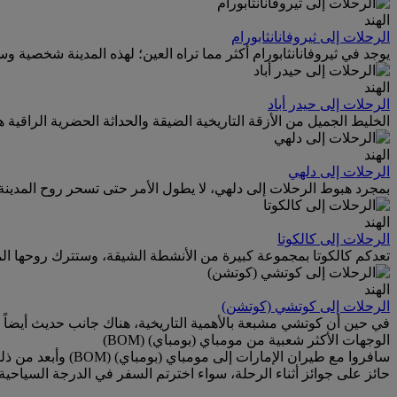
الهند
الرحلات إلى ثيروفانانثابورام
يوجد في ثيروفانانثابورام أكثر مما تراه العين؛ لهذه المدينة شخصية 
الهند
الرحلات إلى حيدر أباد
الخليط الجميل من الأزقة التاريخية الضيقة والحداثة الحضرية الراقية
الهند
الرحلات إلى دلهي
بمجرد هبوط الرحلات إلى دلهي، لا يطول الأمر حتى تسحر روح المدينة 
الهند
الرحلات إلى كالكوتا
تعدكم كالكوتا بمجموعة كبيرة من الأنشطة الشيقة، وستترك روحها الم
الهند
الرحلات إلى كوتشي (كوتشن)
في حين أن كوتشي مشبعة بالأهمية التاريخية، هناك جانب حديث أيضاً -
الوجهات الأكثر شعبية من مومباي (بومباي) (BOM)
سافروا مع طيران ا
حائز على جوائز أثناء الرحلة، سواء اخترتم السفر في الدرجة السياحية أ