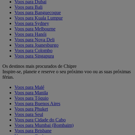
Voos para Dubai
Voos para Bali
Voos para Banguecoque
Voos para Kuala Lumpur
Voos para Sydney
Voos para Melbourne
Voos para Hanói
Voos para Nova Deli
Voos para Joanesburgo
Voos para Colombo
Voos para Singapura
Os destinos mais procurados de Chipre
Inspire-se, planeie e reserve o seu próximo voo ou as suas próximas
férias.
Voos para Malé
Voos para Manila
Voos para Tóquio
Voos para Buenos Aires
Voos para Phuket
Voos para Seul
Voos para Cidade do Cabo
Voos para Mumbai (Bombaim)
Voos para Brisbane