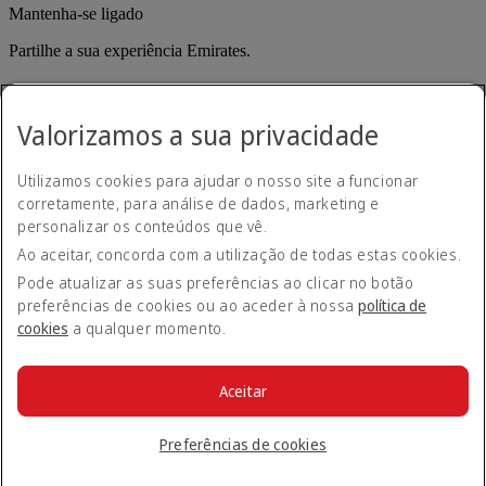
Mantenha-se ligado
Partilhe a sua experiência Emirates.
Valorizamos a sua privacidade
Utilizamos cookies para ajudar o nosso site a funcionar
corretamente, para análise de dados, marketing e
personalizar os conteúdos que vê.
Declaração de acessibilidade
Ao aceitar, concorda com a utilização de todas estas cookies.
Contacte-nos
Política de privacidade
Pode atualizar as suas preferências ao clicar no botão
Termos e condições
preferências de cookies ou ao aceder à nossa
política de
Política de cookies
cookies
a qualquer momento.
Cibersegurança
Declaração de transparência sobre a Lei da Escravatura
Moderna
Aceitar
Mapa do site
© 2026 The Emirates Group. Todos os direitos reservados.
Preferências de cookies