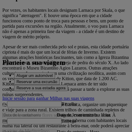
Por vezes, os habitantes locais designam Larnaca por Skala, o que
significa "aterragem". E houve uma época em que a cidade
funcionou como ponto de troca para pessoas e bens, um ponto de
partida para excursões na região. Atualmente, o voo para Larnaca
não é apenas a primeira fase da viagem - a cidade é um destino de
viagem de mérito próprio.
Apesar de ser mais conhecida pelo sol e praias, esta cidade portuária
cipriota é mais do que um local de férias de Inverno. Existem
algumas atrações históricas fascinantes, tais como a Igreza Bizantina
Planeie a sua viagem
Agios Lazaros, uma magnífica igreja de pedra do século X. Ao lado
encontrará o Museu Bizantino Agios Lazaros. Outras atrações
culturais em Larnaca incluem uma civilização neolítica, assim com
Alugar um automóvel
os vestígios da antiga cidade de Kition, que data de 1.200 AC.
Reservar uma excursão
Kition foi a precursora da atual Larnaca antes de ter sido
Reserve a sua estadia agora
conquistada pelos Fenícios e poderá passar a tarde a explorar as suas
ruínas surpreendentes.
Inicie sessão para ganhar Milhas nas suas viagens
Recolha
Quando não estiver a passear por Larnaca, organize um piquenique
e viaje para a zona rural. Existem trilhos de caminhada repletos de
Data de levantamento
-
Hora
limoeiros, moinhos e flores selvagens, com muita luz solar. À
medida que a noite cai, encontre uma taberna com habitantes locais
Entrega
numa rua lateral ou um restaurante à beira-mar, onde poderá apreciar
as vistas do Mediterrâneo.
Data de entrega
-
Hora