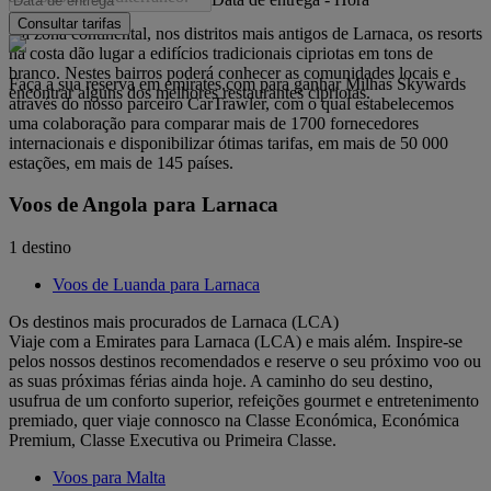
Consultar tarifas
Na zona continental, nos distritos mais antigos de Larnaca, os resorts
na costa dão lugar a edifícios tradicionais cipriotas em tons de
branco. Nestes bairros poderá conhecer as comunidades locais e
Faça a sua reserva em emirates.com para ganhar Milhas Skywards
encontrar alguns dos melhores restaurantes cipriotas.
através do nosso parceiro CarTrawler, com o qual estabelecemos
uma colaboração para comparar mais de 1700 fornecedores
internacionais e disponibilizar ótimas tarifas, em mais de 50 000
estações, em mais de 145 países.
Voos de Angola para Larnaca
1 destino
Voos de Luanda para Larnaca
Os destinos mais procurados de Larnaca (LCA)
Viaje com a Emirates para Larnaca (LCA) e mais além. Inspire-se
pelos nossos destinos recomendados e reserve o seu próximo voo ou
as suas próximas férias ainda hoje. A caminho do seu destino,
usufrua de um conforto superior, refeições gourmet e entretenimento
premiado, quer viaje connosco na Classe Económica, Económica
Premium, Classe Executiva ou Primeira Classe.
Voos para Malta