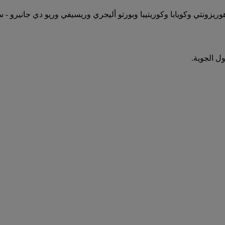
وريزونتي وكويابا وكوريتيبا وبورتو أليجري وريسيفي وريو دي جانيرو -
ل الجوية.