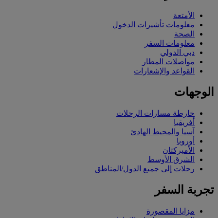
الأمتعة
معلومات تأشيرات الدخول
الصحة
معلومات السفر
دبي الدولي
مواصلات المطار
القواعد والإشعارات
الوجهات
خارطة مسارات الرحلات
أفريقيا
آسيا والمحيط الهادئ
أوروبا
الأميركتان
الشرق الأوسط
رحلات إلى جميع الدول/المناطق
تجربة السفر
مزايا المقصورة