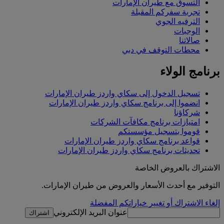
التسوق مع طيران الإمارات
تجربة سفركم المقبلة
الترفيه الجوي
الوجبات
صالاتنا
محطات التوقف في دبي
برنامج الولاء
تسجيل الدخول إلى سكاي واردز طيران الإمارات
انضموا إلى برنامج سكاي واردز طيران الإمارات
شركاؤنا
امتيازات برنامج مكافآت الشركات
قوموا بتسجيل مؤسستكم
قواعد برنامج سكاي واردز طيران الإمارات
تحديثات برنامج سكاي واردز طيران الإمارات
الاشتراك بالعروض الخاصة
التوفير مع أحدث الأسعار والعروض من طيران الإمارات.
إلغاء الاشتراك أو تغيير خياراتكم المفضلة
عنوان البريد الإلكتروني
اشتراك