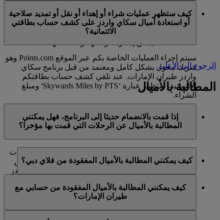
في الوقت الحالي، تنحصر هذه الخدمات بالأعضاء الذين
ميل كحد أقصى في السنة التقويمية الواحدة.
كيف ستظهر عمليات شراء أو إهداء أو نقل أو تمديد صلاحية
يستخدمون حسابا شخصيا في برنامج سكاي واردز لطيران
أو استعادة أميال سكاي واردز على كشف حساب بطاقتي
الإمارات ولا تنطبق على حسابات برنامج العائلة. وهذا يعني أنه
الائتمانية؟
لا يمكن شراء أميال سكاي واردز إضافية لحسابات برنامج
العائلة، كما لا يمكن إهداؤها أو نقلها أو استعادتها.
سيتم إجراء العمليات الخاصة بكم عبر الموقع Points.com وهو
الرجوع إلى الأعلى
شريك مخول بشكل كامل ومعتمد من قبل برنامج سكاي
واردز طيران الإمارات. عند تلقي كشف حساب بطاقتكم
المطالبة بالأميال
الائتمانية، ستظهر عبارة ‘Skywards Miles by PTS' ومبلغ
الشراء.
يرجى زيارة هذه
الصفحة
للحصول على المزيد من المعلومات.
إذا قمت بالانضمام حديثا إلى البرنامج، فهل يمكنني
المطالبة بالأميال عن الرحلات التي قمت بها مؤخرا؟
نعم، يمكن للأعضاء الجدد المطالبة بالأميال بالنسبة للرحلات
كيف يمكنني المطالبة بالأميال المفقودة من فلاي دبي؟
التي تم القيام بها مع طيران الإمارات وفلاي دبي وكوانتاس
قبل ما يصل إلى شهرين من تاريخ التسجيل في سكاي واردز
إذا كانت الأميال المفقودة لرحلة قمتم بها مع فلاي دبي، يرجى
طيران الإمارات.
كيف يمكنني المطالبة بالأميال المفقودة من حسابي مع
تسجيل الدخول وإرسال مطالبة عبر الإنترنت على الموقع
طيران الإمارات؟
ومع ذلك، فإن أي معاملات أخرى، مثل الرحلات مع الخطوط
الشبكي flydubai.com.
الجوية الشريكة الأخرى أو شراء الخدمات والمنتجات من
إذا كانت الأميال المفقودة لرحلة قمتم بها مع طيران الإمارات،
الشركاء، التي تمت قبل تسجيلكم لن تكون مؤهلة لكسب