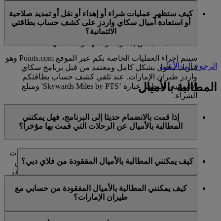
في الوقت الحالي، تنحصر هذه الخدمات بالأعضاء الذين
ميل كحد أقصى في السنة التقويمية الواحدة.
كيف ستظهر عمليات شراء أو إهداء أو نقل أو تمديد صلاحية
يستخدمون حسابا شخصيا في برنامج سكاي واردز لطيران
أو استعادة أميال سكاي واردز على كشف حساب بطاقتي
الإمارات ولا تنطبق على حسابات برنامج العائلة. وهذا يعني أنه
الائتمانية؟
لا يمكن شراء أميال سكاي واردز إضافية لحسابات برنامج
العائلة، كما لا يمكن إهداؤها أو نقلها أو استعادتها.
سيتم إجراء العمليات الخاصة بكم عبر الموقع Points.com وهو
الرجوع إلى الأعلى
شريك مخول بشكل كامل ومعتمد من قبل برنامج سكاي
واردز طيران الإمارات. عند تلقي كشف حساب بطاقتكم
المطالبة بالأميال
الائتمانية، ستظهر عبارة ‘Skywards Miles by PTS' ومبلغ
الشراء.
يرجى زيارة هذه
الصفحة
للحصول على المزيد من المعلومات.
إذا قمت بالانضمام حديثا إلى البرنامج، فهل يمكنني
المطالبة بالأميال عن الرحلات التي قمت بها مؤخرا؟
نعم، يمكن للأعضاء الجدد المطالبة بالأميال بالنسبة للرحلات
كيف يمكنني المطالبة بالأميال المفقودة من فلاي دبي؟
التي تم القيام بها مع طيران الإمارات وفلاي دبي وكوانتاس
قبل ما يصل إلى شهرين من تاريخ التسجيل في سكاي واردز
إذا كانت الأميال المفقودة لرحلة قمتم بها مع فلاي دبي، يرجى
طيران الإمارات.
كيف يمكنني المطالبة بالأميال المفقودة من حسابي مع
تسجيل الدخول وإرسال مطالبة عبر الإنترنت على الموقع
طيران الإمارات؟
ومع ذلك، فإن أي معاملات أخرى، مثل الرحلات مع الخطوط
الشبكي flydubai.com.
الجوية الشريكة الأخرى أو شراء الخدمات والمنتجات من
إذا كانت الأميال المفقودة لرحلة قمتم بها مع طيران الإمارات،
الشركاء، التي تمت قبل تسجيلكم لن تكون مؤهلة لكسب