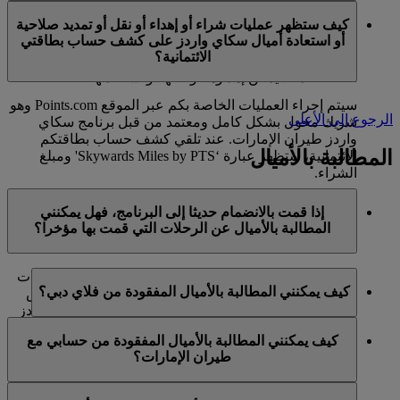
في الوقت الحالي، تنحصر هذه الخدمات بالأعضاء الذين
ميل كحد أقصى في السنة التقويمية الواحدة.
كيف ستظهر عمليات شراء أو إهداء أو نقل أو تمديد صلاحية
يستخدمون حسابا شخصيا في برنامج سكاي واردز لطيران
أو استعادة أميال سكاي واردز على كشف حساب بطاقتي
الإمارات ولا تنطبق على حسابات برنامج العائلة. وهذا يعني أنه
الائتمانية؟
لا يمكن شراء أميال سكاي واردز إضافية لحسابات برنامج
العائلة، كما لا يمكن إهداؤها أو نقلها أو استعادتها.
سيتم إجراء العمليات الخاصة بكم عبر الموقع Points.com وهو
الرجوع إلى الأعلى
شريك مخول بشكل كامل ومعتمد من قبل برنامج سكاي
واردز طيران الإمارات. عند تلقي كشف حساب بطاقتكم
المطالبة بالأميال
الائتمانية، ستظهر عبارة ‘Skywards Miles by PTS' ومبلغ
الشراء.
يرجى زيارة هذه
الصفحة
للحصول على المزيد من المعلومات.
إذا قمت بالانضمام حديثا إلى البرنامج، فهل يمكنني
المطالبة بالأميال عن الرحلات التي قمت بها مؤخرا؟
نعم، يمكن للأعضاء الجدد المطالبة بالأميال بالنسبة للرحلات
كيف يمكنني المطالبة بالأميال المفقودة من فلاي دبي؟
التي تم القيام بها مع طيران الإمارات وفلاي دبي وكوانتاس
قبل ما يصل إلى شهرين من تاريخ التسجيل في سكاي واردز
إذا كانت الأميال المفقودة لرحلة قمتم بها مع فلاي دبي، يرجى
طيران الإمارات.
كيف يمكنني المطالبة بالأميال المفقودة من حسابي مع
تسجيل الدخول وإرسال مطالبة عبر الإنترنت على الموقع
طيران الإمارات؟
ومع ذلك، فإن أي معاملات أخرى، مثل الرحلات مع الخطوط
الشبكي flydubai.com.
الجوية الشريكة الأخرى أو شراء الخدمات والمنتجات من
إذا كانت الأميال المفقودة لرحلة قمتم بها مع طيران الإمارات،
الشركاء، التي تمت قبل تسجيلكم لن تكون مؤهلة لكسب