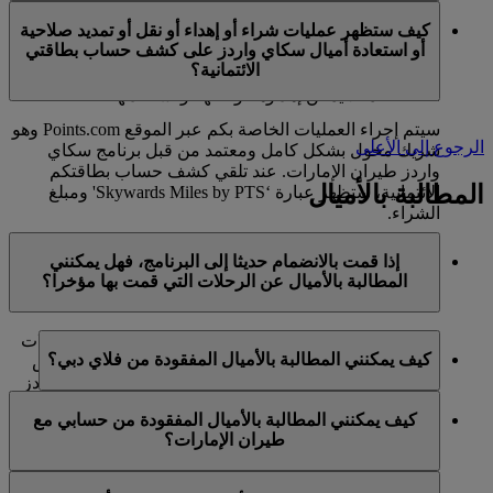
في الوقت الحالي، تنحصر هذه الخدمات بالأعضاء الذين
ميل كحد أقصى في السنة التقويمية الواحدة.
كيف ستظهر عمليات شراء أو إهداء أو نقل أو تمديد صلاحية
يستخدمون حسابا شخصيا في برنامج سكاي واردز لطيران
أو استعادة أميال سكاي واردز على كشف حساب بطاقتي
الإمارات ولا تنطبق على حسابات برنامج العائلة. وهذا يعني أنه
الائتمانية؟
لا يمكن شراء أميال سكاي واردز إضافية لحسابات برنامج
العائلة، كما لا يمكن إهداؤها أو نقلها أو استعادتها.
سيتم إجراء العمليات الخاصة بكم عبر الموقع Points.com وهو
الرجوع إلى الأعلى
شريك مخول بشكل كامل ومعتمد من قبل برنامج سكاي
واردز طيران الإمارات. عند تلقي كشف حساب بطاقتكم
المطالبة بالأميال
الائتمانية، ستظهر عبارة ‘Skywards Miles by PTS' ومبلغ
الشراء.
يرجى زيارة هذه
الصفحة
للحصول على المزيد من المعلومات.
إذا قمت بالانضمام حديثا إلى البرنامج، فهل يمكنني
المطالبة بالأميال عن الرحلات التي قمت بها مؤخرا؟
نعم، يمكن للأعضاء الجدد المطالبة بالأميال بالنسبة للرحلات
كيف يمكنني المطالبة بالأميال المفقودة من فلاي دبي؟
التي تم القيام بها مع طيران الإمارات وفلاي دبي وكوانتاس
قبل ما يصل إلى شهرين من تاريخ التسجيل في سكاي واردز
إذا كانت الأميال المفقودة لرحلة قمتم بها مع فلاي دبي، يرجى
طيران الإمارات.
كيف يمكنني المطالبة بالأميال المفقودة من حسابي مع
تسجيل الدخول وإرسال مطالبة عبر الإنترنت على الموقع
طيران الإمارات؟
ومع ذلك، فإن أي معاملات أخرى، مثل الرحلات مع الخطوط
الشبكي flydubai.com.
الجوية الشريكة الأخرى أو شراء الخدمات والمنتجات من
إذا كانت الأميال المفقودة لرحلة قمتم بها مع طيران الإمارات،
الشركاء، التي تمت قبل تسجيلكم لن تكون مؤهلة لكسب