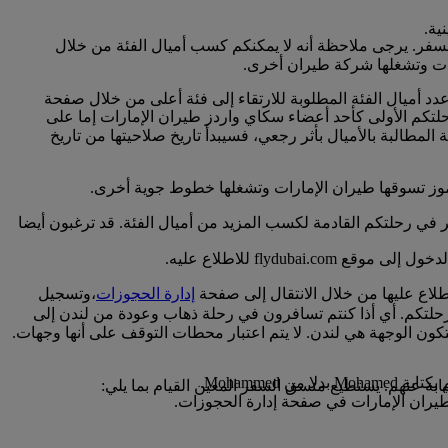
نية.
لسفر. يرجى ملاحظة أنه لا يمكنكم كسب أميال الفئة من خلال
ارات وتشغلها شركة طيران أخرى.
عدد أميال الفئة المطلوبة للارتقاء إلى فئة أعلى من خلال صفحة
خ عادة مع تاريخ رحلتكم الأولى كأحد أعضاء سكاي واردز طيران الإمارات إما على
لمطالبة بالأميال بأثر رجعي، فسيبدأ تاريخ صلاحيتها من تاريخ
لرموز تسوقها طيران الإمارات وتشغلها خطوط جوية أخرى.
ر في رحلتكم القادمة لكسب المزيد من أميال الفئة. قد ترغبون أيضا
flyd للاطلاع عليه.
لاع عليها من خلال الانتقال إلى صفحة
إدارة الحجوزات
،وتسجيل
حلتكم. أي أذا كنتم تسافرون في رحلة ذهاب وعودة من لندن إلى
كون الوجهة هي لندن. لا يتم اعتبار محطات التوقف على أنها وجهات.
Mohamme.
يران الإمارات في صفحة إدارة الحجوزات.