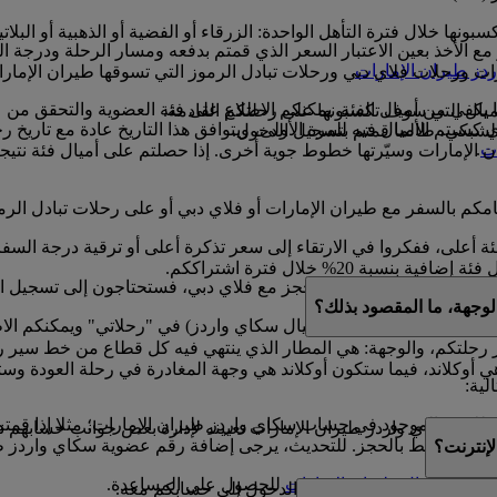
ونها خلال فترة التأهل الواحدة: الزرقاء أو الفضية أو الذهبية أو البلاتي
الأخذ بعين الاعتبار السعر الذي قمتم بدفعه ومسار الرحلة ودرجة ا
دز طيران الإمارات
.
ارات ورحلات فلاي دبي ورحلات تبادل الرموز التي تسوقها طيران الإم
ا يكفي من أميال الفئة. يمكنكم الاطلاع على فئة العضوية والتحقق من 
أميال التي سوف تكسبونها على رحلتكم القادمة.
 13 شهرا ابتداء من التاريخ الذي كسبتم الأميال فيه للمرة الأولى، ويتوافق هذا التاري
لشبكي، طالما قمتم بتسجيل الدخول.
ات
.
 الإمارات وسيّرتها خطوط جوية أخرى. إذا حصلتم على أميال فئة نتيجة ا
قيامكم بالسفر مع طيران الإمارات أو فلاي دبي أو على رحلات تبادل ا
ئة أعلى، ففكروا في الارتقاء إلى سعر تذكرة أعلى أو ترقية درجة السف
نسبة 20% خلال فترة اشتراككم.
 إذا كان لديكم حجز مع فلاي دبي، فستحتاجون إلى تسجيل الدخول إلى موقع ubai.com
لوجهة، ما المقصود بذلك؟
ي تم شراؤها باستخدام أميال سكاي واردز) في "رحلاتي" ويمكنكم الاط
 رحلتكم، والوجهة: هي المطار الذي ينتهي فيه كل قطاع من خط سير ر
ي أوكلاند، فيما ستكون أوكلاند هي وجهة المغادرة في رحلة العودة وست
لية:
موجود في حساب سكاي واردز طيران الإمارات؛ مثلا إذا قمتم بكتابة Mohamed بدلا من d
 غير مرتبط بالحجز. للتحديث، يرجى إضافة رقم عضوية سكاي واردز ط
إنترنت؟
ها
بمركز اتصال طيران الإمارات
للحصول على المساعدة.
ا إذا شاركتم بيانات تسجيل الدخول إلى حسابكم معه.