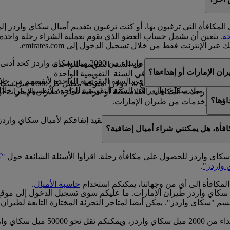
المكافأة التي ترغبون بها، أو كنت ترغبون بتقديم أميال سكاي واردز إ
ة
. يتعين أن يشمل حساب العضو الذي يقوم بعملية الشراء رحلة واحدة
عبر الإنترنت فقط من خلال تسجيل الدخول إلى emirates.com.
200 ميل سكاي واردز كحد أدنى.
ة
ن الإمارات أو إهداءها؟
ل
 مقابل رحلات المكافآت الكلاسيكية أو لترقية تذكرة طيران الإمارات أو 
اؤها؟
منتجات وخدمات من طيران الإمارات.
لمكافآت الكلاسيكية والترقيات. فيما لا نقيد إنفاقكم لأميال سكاي وا
افأة، هل يمكنني شراء أميال إضافية؟
ات على
حاسبة الأميال
.
ل سكاي واردز للحصول على مكافأة رحلة. اقرأوا الأسئلة الشائعة حول
"ك
 واردز"
.
المكافأة إلى أي من وجهاتنا، يمكنكم استخدام
حاسبة الأميال
.
 سكاي واردز طيران الإمارات. ما عليكم سوى تسجيل الدخول إلى موق
سم "سكاي واردز". يمكن أيضا لمتاجر التجزئة المختارة التابعة لطيران 
يمكن نقل أميال سكاي واردز ضمن مض