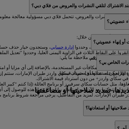
ك العروض الترويجية من فلاي دبي للعطلات.
ند الاشتراك لتلقي النشرات والعروض من فلاي دبي؟
ي تتلقوا النشرات والعروض، تتحمل فلاي دبي مسؤولية معالجة معلوم
اء عضويتي؟
ويتكم في أي وقت من خلال:
أو إنهاء عضويتي؟
ا إلى ملفكم الشخصي، وحددوا
إدارة حسابي
، وستجدون خيار حذف حساب
انقروا على النقاط الثلاث في الزاوية اليمنى العليا، وحددوا "تعديل
هاء عضويتكم، فيرجى ملاحظة ما يلي:
ون سعداء بمساعدتكم.
رات الخاص بي؟
ل الأميال والمكافآت غير المستخدمة، بالإضافة إلى أي مزايا أو امتيا
ولا يمكن استبدالها أو استرداد قيمتها.
لتراجع عنه. عند حذف حساب سكاي واردز طيران الإمارات، ستتم إزالة ك
في سكاي واردز+ من دون استرداد قيمة الاشتراك.
اؤها، مثل حسابات سكاي سرفيرز أو برنامج العائلة (إذا كنتم “كبير ال
ديدها، تمديد صلاحيتها أو مضاعفتها
ت: لن تتمكنوا بعد الآن من استخدام بيانات الاعتماد هذه للوصول إ
طيران الإمارات. لمزيد من التفاصيل، يرجى مراجعة شروط برنامج م
 صلاحيتها أو استعادتها؟
ن خلال:
 آخر؟