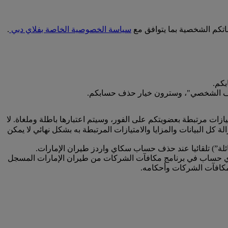
اتكم الشخصية بما يتوافق مع
سياسة الخصوصية الخاصة بفلاي دبي
.
كم.
 الملف الشخصي"، وسترون خيار حذف حسابكم.
زات مرتبطة بعضويتكم على الفور، وسيتم اعتبارها باطلة وملغاة. لا
ل البيانات والمزايا والامتيازات المرتبطة به بشكل نهائي لا يمكن
عائلة”) تلقائيا عند حذف حساب سكاي واردز طيران الإمارات.
لى أي حساب في برنامج مكافآت الشركات من طيران الإمارات المسجل
كافآت الشركات وأحكامه.