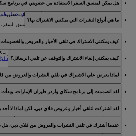
هل يمكن لمنسق السفر الاستفادة من عضويتي في برنامج سكا
تعديل أي معلومات في الحساب تتعلق بعضوية العضو في 
يمكنكم تعيين منسق سفر عن طريق الاتصال
بمركز اتصال طيرا
منسقو السفر غير مخولين للحصول على أية امتيازات عضوية من ح
ما هي أنواع النشرات التي يمكنني الاشتراك بها؟
لمزيد من المعلومات حول شروط وأحكام تعيين منسق السفر، 
يمكنكم الاشتراك في ما يلي:
كيف يمكنني الاشتراك في تلقي الأخبار والعروض والخصومات ع
أخبار وعروض طيران الإمارات
أخبار وعروض سكاي واردز طيران الإمارات
يمكنكم الاشتراك لتلقي أخبار وعروض طيران الإمارات و/أو س
كيف يمكنني إلغاء الاشتراك والتوقف عن تلقي الرسائل؟
أخبار وعروض فلاي دبي
واردز الخاص بكم والانتقال إلى قسم "
إدارة اشتراكات البريد الإ
يمكنكم إلغاء الاشتراك في أي وقت عبر رابط إلغاء الاشتراك ا
لماذا يعرض علي الاشتراك في تلقي النشرات والعروض من فل
طيران الإمارات أو عبر التواصل مع طيران الإمارات أو فلاي دب
يشمل برنامج الولاء سكاي واردز طيران الإمارات كلا من طيران 
لقد انضممت إلى برنامج سكاي واردز طيران الإمارات، وبدأت 
لقد اتيح لكم خيار الاشتراك لتلقي النشرات والعروض من طيران 
لقد اشتركت لتلقي أخبار وعروض فلاي دبي، لكن لماذا لا أجد
الخاصة بكم على هذا الأساس.
هذا يعني أن عنوان البريد الإلكتروني المستخدم مرتبط بأكثر م
عندما أشترك في تلقي النشرات والعروض من فلاي دبي، هل س
يرجى تسجيل الدخول إلى حساب سكاي واردز طيران الإمارات و