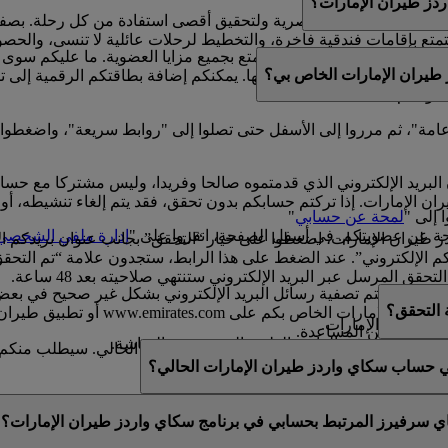
ز طيران الإمارات؟
لتتكامل مع حياتهم العصرية ولتحقيق أقصى استفادة من كل رحلة. بصف
ع بإقامات فندقية فاخرة، والتخطيط لرحلات عائلية لا تنسى، والحصول ع
امتلاك بطاقة بلاستيكية للتمتع بجميع مزايا العضوية. ما عليكم سوى
طيران الإمارات الخاص بي؟
مشوقة.
واصلة كسب الأميال واستبدالها. يمكنكم إضافة بطاقتكم الرقمية إلى 
ضويتكم.
ة عامة"، ثم مرروا إلى الأسفل حتى تصلوا إلى "روابط سريعة"، واضغطوا
البريد الإلكتروني الذي قدمتموه صالحا وفريدا، وليس مشتركا مع حس
الإمارات. إذا تركتم حسابكم بدون تحقق، فقد يتم إلغاء تنشيطه، أو قد
 إلى "
لمحة عن حسابي
"
ة عن عضويتكم. في أسفل الصفحة، انقروا على "
إدارة ملفي الشخصي
يران الإمارات، اضغطوا على خيار “التحقق” بجانب عنوان بريدكم ال
طلب منكم “تأكيد عنوان بريدكم الإلكتروني”. عند الضغط على هذا الرابط، ستجدون عل
 المرسل عبر البريد الإلكتروني ستنتهي صلاحيته بعد 48 ساعة.
فيها، إذ تتم تصفية رسائل البريد الإلكتروني بشكل غير صحيح في بعض ال
ة التحقق؟
رسالة التحقق من خلال تسجيل الدخول 
ز طيران الإمارات.
ى مزيد من المساعدة.
لاث الموجودة في الزاوية العلوية اليسرى من الشاشة.
يد​حتى بعد التحقق من عنوان بريدكم الإلكتروني الحالي. سيطلب منكم ال
صية أو عدلوها.
في حساب سكاي واردز طيران الإمارات الحالي؟
عنوان بريد إلكتروني فريد. إذا تمت مشاركة عنوان بريدكم الإلكترو
اي سرفيرز المرتبط بحسابي في برنامج سكاي واردز طيران الإمارات؟
قق منه. يرجى
التواصل معنا
للحصول على المزيد من المساعدة.