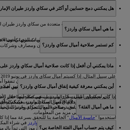
كلا، بما أن حسابات سكاي سرفيرز مرتبطة بحساب سكاي واردز ط
هل يمكنني دمج حسابين أو أكثر في سكاي واردز طيران الإمار
عنوان البريد الإلكتروني الأساسي المسجل في حساب سكاي وار
للأسف، لا يمكن دمج حسابات متعددة من سكاي واردز طيران ال
ما هي أميال سكاي واردز؟
إغلاق الحسابات الأخرى.
إذا كنتم بحاجة إلى مساعدة في تحديد الحساب الذي تريدون الاحت
تعد أميال سكاي واردز عملة المكافآت التي تكسبونها كأعضاء
كم تستمر صلاحية أميال سكاي واردز؟
شركائنا العالمية، التي تضم شركات طيران ومصارف وشركات تأج
أميال سكاي واردز الخا
ماذا يمكنني أن أفعل إذا كانت صلاحية أميال سكاي واردز على و
ميلادكم.
على سبيل المثال، إذا كسبتم أميال سكاي واردز في يونيو 2019 وكنتم من مواليد شهر أغسطس، تنتهي صلاحية هذه الأميال في 31 أغسطس 2022.
إذا لم تخططوا لرحلة سفر في وقت قريب، يمكنكم أن تنفقوا أمي
أين يمكنني معرفة كيفية إنفاق أميال سكاي واردز؟
إذا كان لديكم أي أميال سكاي واردز في حسابكم ستنتهي صلاحيتها خلال الأشهر الـ 12 التالية، يمكنكم إعداد رسائل تلقائية من صفحة "حسابي" لتذك
الصفحة
لرؤية قائمة شركائنا الكاملة حيث يمكنكم تحقيق أقصى
إذا كنتم تخططون للسفر في المستقبل، فيمكنكم أيضا حجز رحلاتكم مع طير
هناك العديد من الطرق لإنفاق أميال سكاي واردز. يمكنكم إنفا
واردز انتهت صلاحيتها خلال الأشهر الستة الماضية، فيمكنكم أيضا
ما هي أميال الفئة؟
يتوفر لديكم أيضا خيار تمديد صلاحية أميال سكاي واردز التي ستن
شركائنا في مجال الفنادق، ومتاجر البيع بالتجزئة وخدمات الحي
الضغط
هنا
للاطلاع على مزيد من المعلومات.
استخدموا "
حاسبة الأميال
" الخاصة بنا للتحقق بسرعة مما إذا 
في الوقت الذي يتم استخدام
أميال سكاي واردز
في شراء المكاف
اخترتموه لمعرفة عدد الأميال المطلوبة.
كيف يتم حساب أميال الفئة الخاصة بي؟
الإمارات وفلاي دبي أو على رحلات تبادل الرموز التي تبدأ بالرمز (EK