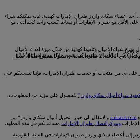
لى أحد أعضاء سكاي واردز طيران الإمارات كهدية، فإنه يمكنكم شراء
 على الأقل مع طيران الإمارات أو نشاط كسب واحد كحد أدنى مع
فلاي دبي الحالية. لا يمكن استخدام المبلغ المدفوع مقابل أميال
ردز على أي من منتجات أو خدمات طيران الإمارات، فإننا نشجعكم على
يفية شراء أميال سكاي واردز"
للحصول على مزيد من المعلومات،
ع
emirates.com
والانتقال إلى خيار "تحويل أميال سكاي واردز" من
الإمارات
ومركز اتصال طيران الإمارات
مساعدتكم في هذه العملية.
اعفات الرقم 1000، وابتداء من 2000 ميل سكاي واردز، ويمكنكم نقل نحو 50000 ميل سكاي واردز إلى أعضاء سكاي واردز طيران الإمارات في السنة التقويمية