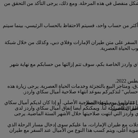
بشكل منفصل في هذه المرحلة. ومع ذلك، يرجى التأكد من التحقق من
كثر من حساب واحد، فسيتم الاحتفاظ بالحساب الرئيسي، بينما سيتم
 السفر على متن طيران الإمارات وفلاي دبي، وكذلك من خلال شبكة
ب الحياة العصرية.
ا صلاحية أميال سكاي واردز الخاصة بكم، سوف تتم إزالتها من حسابكم مع نهاية شهر
 ومتاجر البيع بالتجزئة وخدمات الحياة العصرية. يرجى زيارة هذه
ز ستنتهي صلاحيتها خلال الأشهر الثلاثة القادمة، يمكنكم الدفع لتمديد صلاحيتها لمدة 12 شهرا إضافيا اعتبارا من يوم انتهاء الصلاحية الأصلي. أو إذا كان لديكم أميال سكاي
.
ران الشريكة لنا. ويمكنكم أيضا إنفاق أميال سكاي واردز لدى
مل التفاصيل.
ي واردز التي انتهت صلاحيتها خلال الأشهر الستة الماضية. يرجى
رحلات مع طيران الإمارات، ما عليكم سوى إدخال مسار الرحلة الذي
ضوية أعلى، ويتم كسب هذا النوع من الأميال عند السفر مع طيران