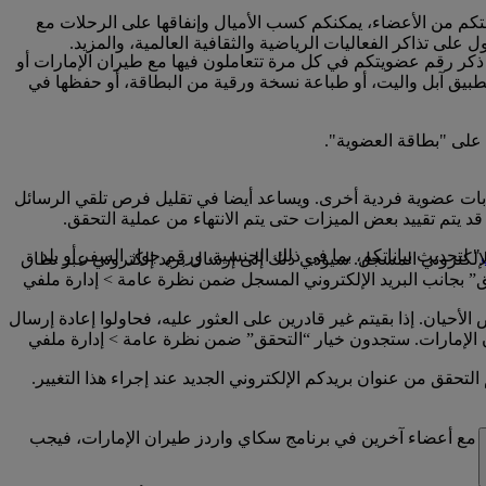
تكم من الأعضاء، يمكنكم كسب الأميال وإنفاقها على الرحلات مع
لى تذاكر الفعاليات الرياضية والثقافية العالمية، والمزيد.
 ذكر رقم عضويتكم في كل مرة تتعاملون فيها مع طيران الإمارات أو
تطبيق آبل واليت، أو طباعة نسخة ورقية من البطاقة، أو حفظها في
 على "بطاقة العضوية".
ابات عضوية فردية أخرى. ويساعد أيضا في تقليل فرص تلقي الرسائل
 يتم تقييد بعض الميزات حتى يتم الانتهاء من عملية التحقق.
" لتحديث بياناتكم، بما في ذلك الجنسية، ورقم جواز السفر أو بلد
إلكتروني المسجل. سيؤدي ذلك إلى إرسال بريد إلكتروني عبر نطاق
امة “تم التحقق” بجانب البريد الإلكتروني المسجل ضمن نظرة عامة > إدارة ملفي
أحيان. إذا بقيتم غير قادرين على العثور عليه، فحاولوا إعادة إرسال
إلى حساب سكاي واردز طيران الإمارات الخاص بكم على www.emirates.com أو تطبيق طيران الإمارات. ستجدون خيار “التحقق” ضمن نظرة عامة > إدارة ملفي
تحقق من عنوان بريدكم الإلكتروني الجديد عند إجراء هذا التغيير.
ني مع أعضاء آخرين في برنامج سكاي واردز طيران الإمارات، فيجب