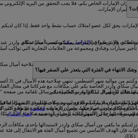
يران الإمارات الخاص بكم، فلا يجب التحقق من البريد الإلكتروني 
ات؟
دز طيران الإمارات.
إمارات. يحق لكل عضو امتلاك حساب نشط واحد فقط. إذا كان لديكم أ
فاظ به، فلا تترددوا في
التواصل معنا
وسيسرنا مساعدتكم.
 في سكاي واردز طيران الإمارات. يمكنكم كسب أميال سكاي واردز عند
ير سيارات وفنادق ومجموعة من العلامات التجارية التي تواكب أسلو
صة بكم صالحة لمدة 3 سنوات من تاريخ كسبها. وخلال السنة الميلادية التي سوف تنتهي فيه
شك الانتهاء في الفترة التي يتعذر علي السفر فيها؟
ال سكاي واردز الخاصة بكم على مكافآت مع شركائنا في مجال الفنادق،
يركم بموعد انتهاء صلاحية أميال سكاي واردز.
 استفادة من أميال سكاي واردز الخاصة بكم.
إذا كان لديكم أي أميال سكاي وارد
ان الإمارات وفلاي دبي وشركات الطيران الشريكة لنا قبل 11 شهرا من موعد السفر
ق أميال سكاي واردز في رحلات طيران الإمارات وفلاي دبي وشركات الطي
 الدفع لإعادة تجديد صلاحيتها. يرجى زيارة هذه
الصفحة
للاطلاع على كا
تهي صلاحيتها خلال الأشهر الثلاثة المقبلة، أو تجديد صلاحية أميال سكا
اة العصرية. للمزيد من المعلومات، يرجى زيارة صفحة "
إنفاق الأميال
".
كان لديكم ما يكفي من أميال سكاي واردز لاستبدالها بإحدى مكافآت ال
آت فإن الهدف الأساسي من تجميع أميال الفئة هو الانتقال إلى فئة ع
).