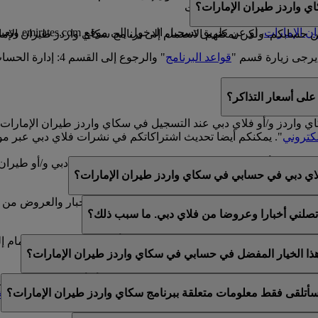
ي واردز طيران الإمارات؟
سكاي واردز طيران الإمارات
ن الإمارات
، أو عن طريق تسجيل الدخول إلى موقع emirates.com وتعبئة النموذج الموجود في هذه
سابكم. ولكن يمكنهم الانضمام إلى برنامج سكاي واردز طيران الإمارا
يرجى زيارة قسم "
قواعد البرنامج
" والرجوع إلى القسم 4: إدارة الحساب.
لى أسعار التذاكر؟
كاي واردز و/أو فلاي دبي عند التسجيل في سكاي واردز طيران الإما
لكتروني
". يمكنكم أيضا تحديث اشتراكاتكم في نشرات فلاي دبي عبر مو
لموجود في أسفل رسائل البريد الإلكتروني الخاصة بفلاي دبي و/أو طي
اي دبي في حسابي في سكاي واردز طيران الإمارات؟
ي عن طريق خدمة العملاء المباشرة أو مركز الاتصال.
الإمارات وفلاي دبي. لذلك، يتوفر لكم خيار تلقي الأخبار والعروض من 
تصلني أخبارا وعروضا من فلاي دبي. ما سبب ذلك؟
الإمارات وسكاي واردز طيران الإمارات و/أو فلاي دبي عند الانضمام إ
 هذا الخيار المفضل في حسابي في سكاي واردز طيران الإمارات؟
ن عضوية واحدة في سكاي واردز طيران الإمارات أو أن الاسم المقدم لا
أتلقى فقط معلومات متعلقة ببرنامج سكاي واردز طيران الإمارات؟
تحديث اشتراكات البريد الإلكتروني الخاصة بكم ضمن
التفضيلات الش