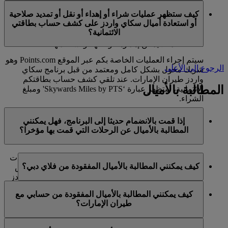
في الوقت الحالي، تنحصر هذه الخدمات بالأعضاء الذين
ميل كحد أقصى في السنة التقويمية الواحدة.
كيف ستظهر عمليات شراء أو إهداء أو نقل أو تمديد صلاحية
يستخدمون حسابا شخصيا في برنامج سكاي واردز لطيران
أو استعادة أميال سكاي واردز على كشف حساب بطاقتي
الإمارات ولا تنطبق على حسابات برنامج العائلة. وهذا يعني أنه
الائتمانية؟
لا يمكن شراء أميال سكاي واردز إضافية لحسابات برنامج
العائلة، كما لا يمكن إهداؤها أو نقلها أو استعادتها.
سيتم إجراء العمليات الخاصة بكم عبر الموقع Points.com وهو
الرجوع إلى الأعلى
شريك مخول بشكل كامل ومعتمد من قبل برنامج سكاي
واردز طيران الإمارات. عند تلقي كشف حساب بطاقتكم
المطالبة بالأميال
الائتمانية، ستظهر عبارة ‘Skywards Miles by PTS' ومبلغ
الشراء.
يرجى زيارة هذه
الصفحة
للحصول على المزيد من المعلومات.
إذا قمت بالانضمام حديثا إلى البرنامج، فهل يمكنني
المطالبة بالأميال عن الرحلات التي قمت بها مؤخرا؟
نعم، يمكن للأعضاء الجدد المطالبة بالأميال بالنسبة للرحلات
كيف يمكنني المطالبة بالأميال المفقودة من فلاي دبي؟
التي تم القيام بها مع طيران الإمارات وفلاي دبي وكوانتاس
قبل ما يصل إلى شهرين من تاريخ التسجيل في سكاي واردز
إذا كانت الأميال المفقودة لرحلة قمتم بها مع فلاي دبي، يرجى
طيران الإمارات.
كيف يمكنني المطالبة بالأميال المفقودة من حسابي مع
تسجيل الدخول وإرسال مطالبة عبر الإنترنت على الموقع
طيران الإمارات؟
ومع ذلك، فإن أي معاملات أخرى، مثل الرحلات مع الخطوط
الشبكي flydubai.com.
الجوية الشريكة الأخرى أو شراء الخدمات والمنتجات من
إذا كانت الأميال المفقودة لرحلة قمتم بها مع طيران الإمارات،
الشركاء، التي تمت قبل تسجيلكم لن تكون مؤهلة لكسب