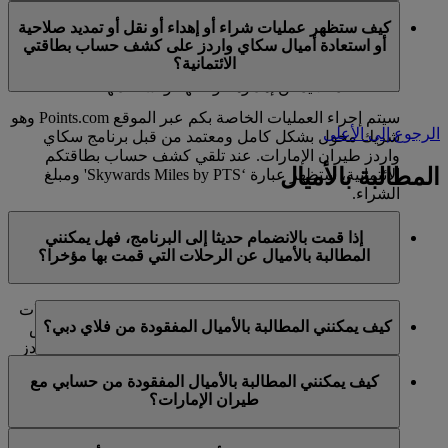
في الوقت الحالي، تنحصر هذه الخدمات بالأعضاء الذين
ميل كحد أقصى في السنة التقويمية الواحدة.
كيف ستظهر عمليات شراء أو إهداء أو نقل أو تمديد صلاحية
يستخدمون حسابا شخصيا في برنامج سكاي واردز لطيران
أو استعادة أميال سكاي واردز على كشف حساب بطاقتي
الإمارات ولا تنطبق على حسابات برنامج العائلة. وهذا يعني أنه
الائتمانية؟
لا يمكن شراء أميال سكاي واردز إضافية لحسابات برنامج
العائلة، كما لا يمكن إهداؤها أو نقلها أو استعادتها.
سيتم إجراء العمليات الخاصة بكم عبر الموقع Points.com وهو
الرجوع إلى الأعلى
شريك مخول بشكل كامل ومعتمد من قبل برنامج سكاي
واردز طيران الإمارات. عند تلقي كشف حساب بطاقتكم
المطالبة بالأميال
الائتمانية، ستظهر عبارة ‘Skywards Miles by PTS' ومبلغ
الشراء.
يرجى زيارة هذه
الصفحة
للحصول على المزيد من المعلومات.
إذا قمت بالانضمام حديثا إلى البرنامج، فهل يمكنني
المطالبة بالأميال عن الرحلات التي قمت بها مؤخرا؟
نعم، يمكن للأعضاء الجدد المطالبة بالأميال بالنسبة للرحلات
كيف يمكنني المطالبة بالأميال المفقودة من فلاي دبي؟
التي تم القيام بها مع طيران الإمارات وفلاي دبي وكوانتاس
قبل ما يصل إلى شهرين من تاريخ التسجيل في سكاي واردز
إذا كانت الأميال المفقودة لرحلة قمتم بها مع فلاي دبي، يرجى
طيران الإمارات.
كيف يمكنني المطالبة بالأميال المفقودة من حسابي مع
تسجيل الدخول وإرسال مطالبة عبر الإنترنت على الموقع
طيران الإمارات؟
ومع ذلك، فإن أي معاملات أخرى، مثل الرحلات مع الخطوط
الشبكي flydubai.com.
الجوية الشريكة الأخرى أو شراء الخدمات والمنتجات من
إذا كانت الأميال المفقودة لرحلة قمتم بها مع طيران الإمارات،
الشركاء، التي تمت قبل تسجيلكم لن تكون مؤهلة لكسب