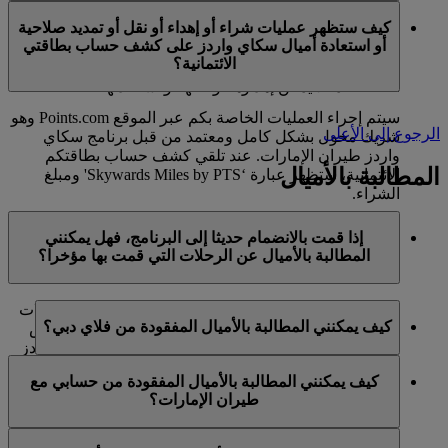
في الوقت الحالي، تنحصر هذه الخدمات بالأعضاء الذين
ميل كحد أقصى في السنة التقويمية الواحدة.
كيف ستظهر عمليات شراء أو إهداء أو نقل أو تمديد صلاحية
يستخدمون حسابا شخصيا في برنامج سكاي واردز لطيران
أو استعادة أميال سكاي واردز على كشف حساب بطاقتي
الإمارات ولا تنطبق على حسابات برنامج العائلة. وهذا يعني أنه
الائتمانية؟
لا يمكن شراء أميال سكاي واردز إضافية لحسابات برنامج
العائلة، كما لا يمكن إهداؤها أو نقلها أو استعادتها.
سيتم إجراء العمليات الخاصة بكم عبر الموقع Points.com وهو
الرجوع إلى الأعلى
شريك مخول بشكل كامل ومعتمد من قبل برنامج سكاي
واردز طيران الإمارات. عند تلقي كشف حساب بطاقتكم
المطالبة بالأميال
الائتمانية، ستظهر عبارة ‘Skywards Miles by PTS' ومبلغ
الشراء.
يرجى زيارة هذه
الصفحة
للحصول على المزيد من المعلومات.
إذا قمت بالانضمام حديثا إلى البرنامج، فهل يمكنني
المطالبة بالأميال عن الرحلات التي قمت بها مؤخرا؟
نعم، يمكن للأعضاء الجدد المطالبة بالأميال بالنسبة للرحلات
كيف يمكنني المطالبة بالأميال المفقودة من فلاي دبي؟
التي تم القيام بها مع طيران الإمارات وفلاي دبي وكوانتاس
قبل ما يصل إلى شهرين من تاريخ التسجيل في سكاي واردز
إذا كانت الأميال المفقودة لرحلة قمتم بها مع فلاي دبي، يرجى
طيران الإمارات.
كيف يمكنني المطالبة بالأميال المفقودة من حسابي مع
تسجيل الدخول وإرسال مطالبة عبر الإنترنت على الموقع
طيران الإمارات؟
ومع ذلك، فإن أي معاملات أخرى، مثل الرحلات مع الخطوط
الشبكي flydubai.com.
الجوية الشريكة الأخرى أو شراء الخدمات والمنتجات من
إذا كانت الأميال المفقودة لرحلة قمتم بها مع طيران الإمارات،
الشركاء، التي تمت قبل تسجيلكم لن تكون مؤهلة لكسب