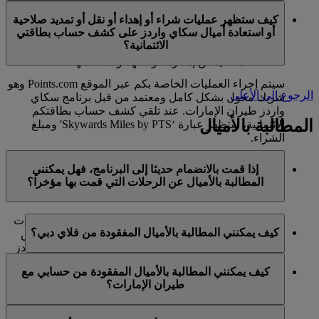
في الوقت الحالي، تنحصر هذه الخدمات بالأعضاء الذين
ميل كحد أقصى في السنة التقويمية الواحدة.
كيف ستظهر عمليات شراء أو إهداء أو نقل أو تمديد صلاحية
يستخدمون حسابا شخصيا في برنامج سكاي واردز لطيران
أو استعادة أميال سكاي واردز على كشف حساب بطاقتي
الإمارات ولا تنطبق على حسابات برنامج العائلة. وهذا يعني أنه
الائتمانية؟
لا يمكن شراء أميال سكاي واردز إضافية لحسابات برنامج
العائلة، كما لا يمكن إهداؤها أو نقلها أو استعادتها.
سيتم إجراء العمليات الخاصة بكم عبر الموقع Points.com وهو
الرجوع إلى الأعلى
شريك مخول بشكل كامل ومعتمد من قبل برنامج سكاي
واردز طيران الإمارات. عند تلقي كشف حساب بطاقتكم
المطالبة بالأميال
الائتمانية، ستظهر عبارة ‘Skywards Miles by PTS' ومبلغ
الشراء.
يرجى زيارة هذه
الصفحة
للحصول على المزيد من المعلومات.
إذا قمت بالانضمام حديثا إلى البرنامج، فهل يمكنني
المطالبة بالأميال عن الرحلات التي قمت بها مؤخرا؟
نعم، يمكن للأعضاء الجدد المطالبة بالأميال بالنسبة للرحلات
كيف يمكنني المطالبة بالأميال المفقودة من فلاي دبي؟
التي تم القيام بها مع طيران الإمارات وفلاي دبي وكوانتاس
قبل ما يصل إلى شهرين من تاريخ التسجيل في سكاي واردز
إذا كانت الأميال المفقودة لرحلة قمتم بها مع فلاي دبي، يرجى
طيران الإمارات.
كيف يمكنني المطالبة بالأميال المفقودة من حسابي مع
تسجيل الدخول وإرسال مطالبة عبر الإنترنت على الموقع
طيران الإمارات؟
ومع ذلك، فإن أي معاملات أخرى، مثل الرحلات مع الخطوط
الشبكي flydubai.com.
الجوية الشريكة الأخرى أو شراء الخدمات والمنتجات من
إذا كانت الأميال المفقودة لرحلة قمتم بها مع طيران الإمارات،
الشركاء، التي تمت قبل تسجيلكم لن تكون مؤهلة لكسب