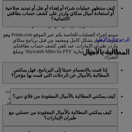
في الوقت الحالي، تنحصر هذه الخدمات بالأعضاء الذين
ميل كحد أقصى في السنة التقويمية الواحدة.
كيف ستظهر عمليات شراء أو إهداء أو نقل أو تمديد صلاحية
يستخدمون حسابا شخصيا في برنامج سكاي واردز لطيران
أو استعادة أميال سكاي واردز على كشف حساب بطاقتي
الإمارات ولا تنطبق على حسابات برنامج العائلة. وهذا يعني أنه
الائتمانية؟
لا يمكن شراء أميال سكاي واردز إضافية لحسابات برنامج
العائلة، كما لا يمكن إهداؤها أو نقلها أو استعادتها.
سيتم إجراء العمليات الخاصة بكم عبر الموقع Points.com وهو
الرجوع إلى الأعلى
شريك مخول بشكل كامل ومعتمد من قبل برنامج سكاي
واردز طيران الإمارات. عند تلقي كشف حساب بطاقتكم
المطالبة بالأميال
الائتمانية، ستظهر عبارة ‘Skywards Miles by PTS' ومبلغ
الشراء.
يرجى زيارة هذه
الصفحة
للحصول على المزيد من المعلومات.
إذا قمت بالانضمام حديثا إلى البرنامج، فهل يمكنني
المطالبة بالأميال عن الرحلات التي قمت بها مؤخرا؟
نعم، يمكن للأعضاء الجدد المطالبة بالأميال بالنسبة للرحلات
كيف يمكنني المطالبة بالأميال المفقودة من فلاي دبي؟
التي تم القيام بها مع طيران الإمارات وفلاي دبي وكوانتاس
قبل ما يصل إلى شهرين من تاريخ التسجيل في سكاي واردز
إذا كانت الأميال المفقودة لرحلة قمتم بها مع فلاي دبي، يرجى
طيران الإمارات.
كيف يمكنني المطالبة بالأميال المفقودة من حسابي مع
تسجيل الدخول وإرسال مطالبة عبر الإنترنت على الموقع
طيران الإمارات؟
ومع ذلك، فإن أي معاملات أخرى، مثل الرحلات مع الخطوط
الشبكي flydubai.com.
الجوية الشريكة الأخرى أو شراء الخدمات والمنتجات من
إذا كانت الأميال المفقودة لرحلة قمتم بها مع طيران الإمارات،
الشركاء، التي تمت قبل تسجيلكم لن تكون مؤهلة لكسب