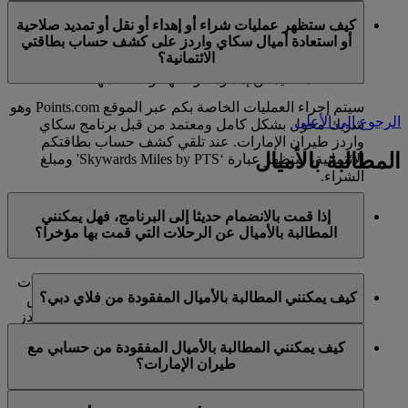
في الوقت الحالي، تنحصر هذه الخدمات بالأعضاء الذين
ميل كحد أقصى في السنة التقويمية الواحدة.
كيف ستظهر عمليات شراء أو إهداء أو نقل أو تمديد صلاحية
يستخدمون حسابا شخصيا في برنامج سكاي واردز لطيران
أو استعادة أميال سكاي واردز على كشف حساب بطاقتي
الإمارات ولا تنطبق على حسابات برنامج العائلة. وهذا يعني أنه
الائتمانية؟
لا يمكن شراء أميال سكاي واردز إضافية لحسابات برنامج
العائلة، كما لا يمكن إهداؤها أو نقلها أو استعادتها.
سيتم إجراء العمليات الخاصة بكم عبر الموقع Points.com وهو
الرجوع إلى الأعلى
شريك مخول بشكل كامل ومعتمد من قبل برنامج سكاي
واردز طيران الإمارات. عند تلقي كشف حساب بطاقتكم
المطالبة بالأميال
الائتمانية، ستظهر عبارة ‘Skywards Miles by PTS' ومبلغ
الشراء.
يرجى زيارة هذه
الصفحة
للحصول على المزيد من المعلومات.
إذا قمت بالانضمام حديثا إلى البرنامج، فهل يمكنني
المطالبة بالأميال عن الرحلات التي قمت بها مؤخرا؟
نعم، يمكن للأعضاء الجدد المطالبة بالأميال بالنسبة للرحلات
كيف يمكنني المطالبة بالأميال المفقودة من فلاي دبي؟
التي تم القيام بها مع طيران الإمارات وفلاي دبي وكوانتاس
قبل ما يصل إلى شهرين من تاريخ التسجيل في سكاي واردز
إذا كانت الأميال المفقودة لرحلة قمتم بها مع فلاي دبي، يرجى
طيران الإمارات.
كيف يمكنني المطالبة بالأميال المفقودة من حسابي مع
تسجيل الدخول وإرسال مطالبة عبر الإنترنت على الموقع
طيران الإمارات؟
ومع ذلك، فإن أي معاملات أخرى، مثل الرحلات مع الخطوط
الشبكي flydubai.com.
الجوية الشريكة الأخرى أو شراء الخدمات والمنتجات من
إذا كانت الأميال المفقودة لرحلة قمتم بها مع طيران الإمارات،
الشركاء، التي تمت قبل تسجيلكم لن تكون مؤهلة لكسب