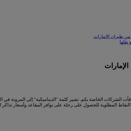
من طيران الإمارات
نقلها
الإمارات
آت الشركات الخاصة بكم. تشير كلمة "الديناميكية" إلى المرونة في ا
لنقاط المطلوبة للحصول على رحلة على توافر المقاعد وأسعار تذاكر ال