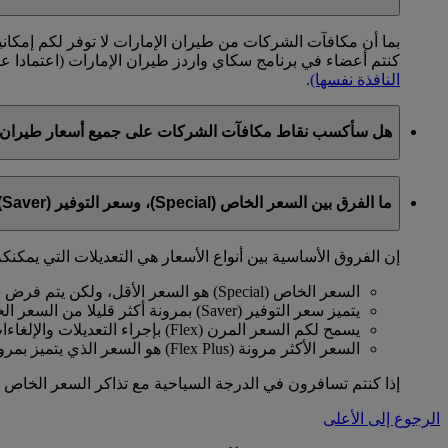
بما أن مكافآت الشركات من طيران الإمارات لا توفر لكم إمكان
كنتم أعضاء في برنامج سكاي واردز طيران الإمارات (اعتمادا 
النافذة نفسها)
.
هل سأكسب نقاط مكافآت الشركات على جميع أسعار طيران ا
يمكنكم كسب النقاط على جميع الأسعار المعلنة. لن تكسبوا الن
ما الفرق بين السعر الخاص (Special)، وسعر التوفير (Saver)، والسعر المرن (Flex)، والسعر الأكثر مرونة (Flex Plus)؟
الأسعار مخفضة بالفعل.
إن الفروق الأساسية بين أنواع الأسعار هي التعديلات التي يمكنكم
السعر الخاص (Special) هو السعر الأقل، ولكن يتم فرض بعض القيود عليه.
يتميز سعر التوفير (Saver) بمرونة أكثر قليلا من السعر الخاص.
يسمح لكم السعر المرن (Flex) بإجراء التعديلات والإلغاءات مقابل رسوم معينة.
السعر الأكثر مرونة (Flex Plus) هو السعر الذي يتميز بمرونة كاملة وعدم وجود قيود.
إذا كنتم تسافرون في الدرجة السياحية مع تذاكر السعر الخاص (Special) أو سعر التوفير (Saver)، عليكم الدفع مقاب
الرجوع إلى الأعلى