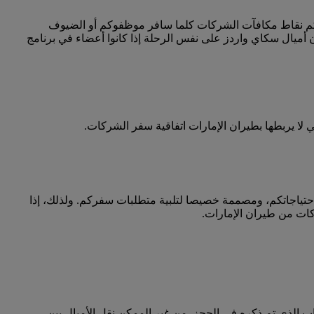
كم نقاط مكافآت الشركات كلما سافر موظفوكم أو الضيوف
أميال سكاي واردز على نفس الرحلة إذا كانوا أعضاء في برنامج
ا يربطها بطيران الإمارات اتفاقية سفر الشركات.
احتياجاتكم، ومصممة خصيصا لتلبية متطلبات سفركم. ولذلك، إذا
كات من طيران الإمارات.
 الذي تم ذكره في الحجز. من غير الممكن نقل الأميال بين