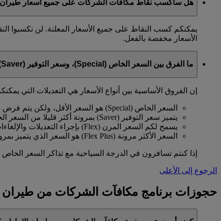
هل سأكسب نقاط مكافآت الشركات على جميع أسعار طيران ا
يمكنكم كسب النقاط على جميع الأسعار المعلنة. لن تكسبوا الن
الأسعار مخفضة بالفعل.
ما الفرق بين السعر الخاص (Special)، وسعر التوفير (Saver)، والسعر المرن (Flex)، والسعر الأكثر مرونة (Flex Plus)؟
إن الفروق الأساسية بين أنواع الأسعار هي التعديلات التي يمكنكم
السعر الخاص (Special) هو السعر الأقل، ولكن يتم فرض بعض القيود عليه.
يتميز سعر التوفير (Saver) بمرونة أكثر قليلا من السعر الخاص.
يسمح لكم السعر المرن (Flex) بإجراء التعديلات والإلغاءات مقابل رسوم معينة.
السعر الأكثر مرونة (Flex Plus) هو السعر الذي يتميز بمرونة كاملة وعدم وجود قيود.
إذا كنتم تسافرون في الدرجة السياحية مع تذاكر السعر الخاص (Special) أو سعر التوفير (Saver)، عليكم الدفع مقاب
الرجوع إلى الأعلى
حجوزات برنامج مكافآت الشركات من طيران ا