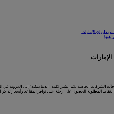
من طيران الإمارات
نقلها
الإمارات
آت الشركات الخاصة بكم. تشير كلمة "الديناميكية" إلى المرونة في ا
لنقاط المطلوبة للحصول على رحلة على توافر المقاعد وأسعار تذاكر ال