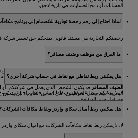
الحسابات أو دمج الحسابات في تاريخ لاحق.
لماذا احتاج إلى رقم رخصة تجارية للانضمام إلى برنامج مكاف
رخصتكم التجارية هي مستند قانوني يمنحكم حق تسيير شركة في مد
ما الفرق بين موظف وضيف مسافر؟
الموظف
هو الشخص الذي يعمل في شركتكم، ولديه عنوان بريد 
هل يمكنني ربط نقاطي مع نقاط في حساب شركة أخرى؟
الخاصة بهم واختيار طريقة الدفع باستخدام بطاقات الائتمان الش
الضيف المسافر
قد يكون الشخص الذي يعمل في شركتكم، أو الم
لا، لا يمكنكم ربط نقاطكم مع نقاط ضمن حساب آخر في برنامج
البحرية حيث يعمل الموظفون على أساس التناوب). لن يتمكن 
من قبل مدير البرنامج.
هل يمكنني ربط أميال سكاي واردز ونقاط مكافآت الشركات؟
لا، لا يمكن ربط نقاط مكافآت الشركات مع أميال سكاي واردز 