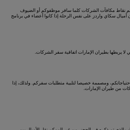
كم نقاط مكافآت الشركات كلما سافر موظفوكم أو الضيوف
أميال سكاي واردز على نفس الرحلة إذا كانوا أعضاء في برنامج
ا يربطها بطيران الإمارات اتفاقية سفر الشركات.
احتياجاتكم، ومصممة خصيصا لتلبية متطلبات سفركم. ولذلك، إذا
كات من طيران الإمارات.
 الذي تم ذكره في الحجز. من غير الممكن نقل الأميال بين