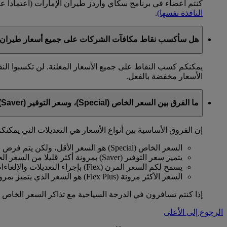
كنتم أعضاء في برنامج سكاي واردز طيران الإمارات (اعتمادا 
النافذة نفسها)
.
هل سأكسب نقاط مكافآت الشركات على جميع أسعار طيران ا
يمكنكم كسب النقاط على جميع الأسعار المعلنة. لن تكسبوا الن
الأسعار مخفضة بالفعل.
ما الفرق بين السعر الخاص (Special)، وسعر التوفير (Saver)، والسعر المرن (Flex)، والسعر الأكثر مرونة (Flex Plus)؟
إن الفروق الأساسية بين أنواع الأسعار هي التعديلات التي يمكنكم
السعر الخاص (Special) هو السعر الأقل، ولكن يتم فرض بعض القيود عليه.
يتميز سعر التوفير (Saver) بمرونة أكثر قليلا من السعر الخاص.
يسمح لكم السعر المرن (Flex) بإجراء التعديلات والإلغاءات مقابل رسوم معينة.
السعر الأكثر مرونة (Flex Plus) هو السعر الذي يتميز بمرونة كاملة وعدم وجود قيود.
إذا كنتم تسافرون في الدرجة السياحية مع تذاكر السعر الخاص (Special) أو سعر التوفير (Saver)، عليكم الدفع مقاب
الرجوع إلى الأعلى