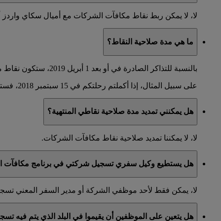
لا، لا يمكن ربط نقاط مكافآت الشركات مع أميال سكاي واردز 
ما هي مدة صلاحية النقاط؟
بالنسبة للتذاكر الصادرة في أو بعد 1 أبريل 2019، ستكون نقاط مكافآت الشركات صالحة لعامين. ستنتهي صلاحيتها في اليوم الأخير من الشهر الذي تم فيه إكمال الرحلة.
على سبيل المثال، إذا أكملتم رحلتكم في 15 سبتمبر 2018، فستكون نقاطكم صالحة حتى 30 أيلول 2020.
هل يمكنني تمديد مدة صلاحية نقاطي المنتهية؟
لا، لا يمكننا تمديد صلاحية نقاط مكافآت الشركات.
هل يستطيع وكيل سفري تسجيل شركتي في برنامج مكافآت ال
لا، يمكن فقط لأحد موظفي الشركة أو مدير السفر المعني تس
هل يتعين على الموظفين أن يقيموا في البلد الذي يتم فيه تس