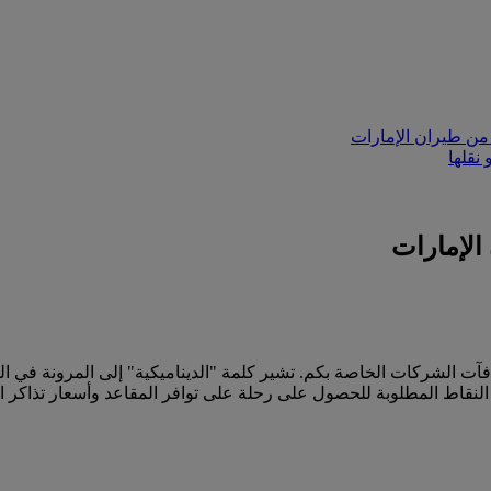
من طيران الإمارات
نقلها
الإمارات
آت الشركات الخاصة بكم. تشير كلمة "الديناميكية" إلى المرونة في ا
لنقاط المطلوبة للحصول على رحلة على توافر المقاعد وأسعار تذاكر ال