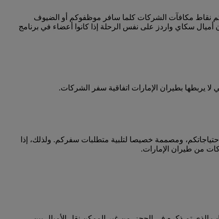
كم نقاط مكافآت الشركات كلما سافر موظفوكم أو الضيوف
أميال سكاي واردز على نفس الرحلة إذا كانوا أعضاء في برنامج
ا يربطها بطيران الإمارات اتفاقية سفر الشركات.
احتياجاتكم، ومصممة خصيصا لتلبية متطلبات سفركم. ولذلك، إذا
كات من طيران الإمارات.
 الذي تم ذكره في الحجز. من غير الممكن نقل الأميال بين