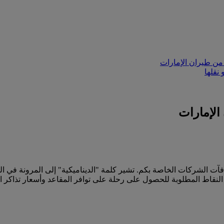
من طيران الإمارات
نقلها
الإمارات
آت الشركات الخاصة بكم. تشير كلمة "الديناميكية" إلى المرونة في ا
لنقاط المطلوبة للحصول على رحلة على توافر المقاعد وأسعار تذاكر ال