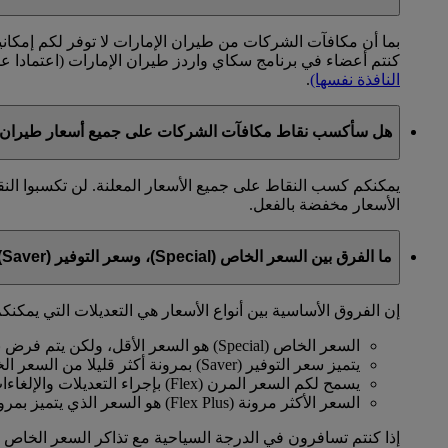
بما أن مكافآت الشركات من طيران الإمارات لا توفر لكم إمكان
كنتم أعضاء في برنامج سكاي واردز طيران الإمارات (اعتمادا 
النافذة نفسها)
.
هل سأكسب نقاط مكافآت الشركات على جميع أسعار طيران ا
يمكنكم كسب النقاط على جميع الأسعار المعلنة. لن تكسبوا الن
الأسعار مخفضة بالفعل.
ما الفرق بين السعر الخاص (Special)، وسعر التوفير (Saver)، والسعر المرن (Flex)، والسعر الأكثر مرونة (Flex Plus)؟
إن الفروق الأساسية بين أنواع الأسعار هي التعديلات التي يمكنكم
السعر الخاص (Special) هو السعر الأقل، ولكن يتم فرض بعض القيود عليه.
يتميز سعر التوفير (Saver) بمرونة أكثر قليلا من السعر الخاص.
يسمح لكم السعر المرن (Flex) بإجراء التعديلات والإلغاءات مقابل رسوم معينة.
السعر الأكثر مرونة (Flex Plus) هو السعر الذي يتميز بمرونة كاملة وعدم وجود قيود.
إذا كنتم تسافرون في الدرجة السياحية مع تذاكر السعر الخاص (Special) أو سعر التوفير (Saver)، عليكم الدفع مقاب