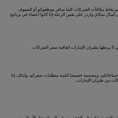
كم نقاط مكافآت الشركات كلما سافر موظفوكم أو الضيوف
أميال سكاي واردز على نفس الرحلة إذا كانوا أعضاء في برنامج
ا يربطها بطيران الإمارات اتفاقية سفر الشركات.
احتياجاتكم، ومصممة خصيصا لتلبية متطلبات سفركم. ولذلك، إذا
كات من طيران الإمارات.
 الذي تم ذكره في الحجز. من غير الممكن نقل الأميال بين