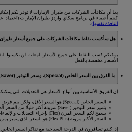
بما أن مكافآت الشركات من طيران الإمارات لا توفر لكم إمكان
كنتم أعضاء في برنامج سكاي واردز طيران الإمارات (اعتمادا 
النافذة نفسها)
.
هل سأكسب نقاط مكافآت الشركات على جميع أسعار طيران ا
يمكنكم كسب النقاط على جميع الأسعار المعلنة. لن تكسبوا الن
الأسعار مخفضة بالفعل.
ما الفرق بين السعر الخاص (Special)، وسعر التوفير (Saver)، والسعر المرن (Flex)، والسعر الأكثر مرونة (Flex Plus)؟
إن الفروق الأساسية بين أنواع الأسعار هي التعديلات التي يمكنكم
السعر الخاص (Special) هو السعر الأقل، ولكن يتم فرض بعض القيود عليه.
يتميز سعر التوفير (Saver) بمرونة أكثر قليلا من السعر الخاص.
يسمح لكم السعر المرن (Flex) بإجراء التعديلات والإلغاءات مقابل رسوم معينة.
السعر الأكثر مرونة (Flex Plus) هو السعر الذي يتميز بمرونة كاملة وعدم وجود قيود.
إذا كنتم تسافرون في الدرجة السياحية مع تذاكر السعر الخاص (Special) أو سعر التوفير (Saver)، عليكم الدفع مقاب