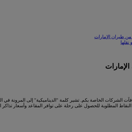
من طيران الإمارات
نقلها
الإمارات
آت الشركات الخاصة بكم. تشير كلمة "الديناميكية" إلى المرونة في ا
لنقاط المطلوبة للحصول على رحلة على توافر المقاعد وأسعار تذاكر ال