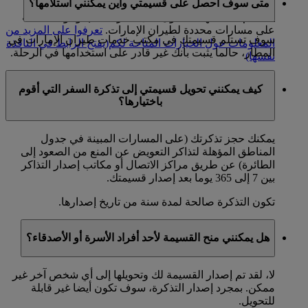
متى سوف أحصل على قسيمتي وأين يمكنني استلامها؟
المتوفرة إلى وجهتكم النهائية. هذا بالإضافة إلى قسيمة
يمكنكم استبدالها للحصول على تذكرة ذهاب وعودة مجانية
على مسارات محددة لطيران الإمارات.
تعرفوا على المزيد من
سوف تستلم قسيمتك في مكتب خدمات طيران الإمارات في
المعلومات حول الخيارات المتاحة لكم
(يفتح الرابط في النافذة
المطار، حالما يثبت بأنك غير قادر على استخدامها في الرحلة.
نفسها)
قد تختلف قواعد التعويض عن المنع من الصعود إلى الطائرة
كيف يمكنني تحويل قسيمتي إلى تذكرة السفر التي أقوم
اعتمادا على الأنظمة المحلية.
باختيارها؟
يمكنك حجز تذكرتك (على المسارات المبينة في جدول
المناطق المؤهلة لتذاكر التعويض عن المنع من الصعود إلى
الطائرة) عن طريق مراكز الاتصال أو مكاتب إصدار التذاكر
بين 7 إلى 365 يوما بعد إصدار قسيمتك.
تكون التذكرة صالحة لمدة سنة من تاريخ إصدارها.
هل يمكنني منح القسيمة لأحد أفراد الأسرة أو الأصدقاء؟
لا، لقد تم إصدار القسيمة لك وتحويلها إلى أي شخص آخر غير
ممكن. بمجرد إصدار التذكرة، سوف تكون أيضا غير قابلة
للتحويل.