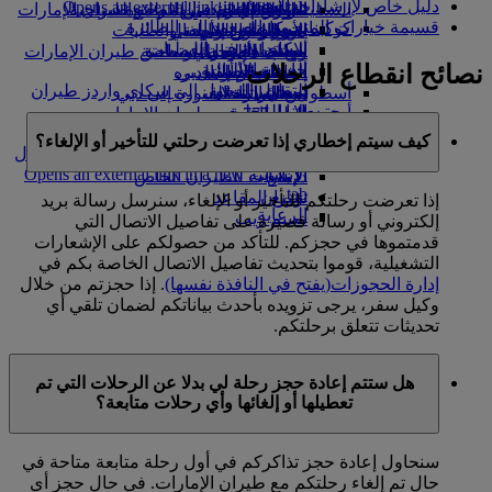
دليل خاص لإرشادات السفر
Opens an external link in a new tab
in a new tab
التسلية للأطفال
السوق الحرة
الرحلات إلى دبي
تجربتكم على متن الطائرة
تناول الطعام في الدرجة السياحية
السفر لأصحاب الهمم مع طيران الإمارات
قسيمة خيارات المنع من الصعود إلى الطائرة
كوكبنا
شركاؤنا
الممتازة
متجرنا الرسمي
الأدوات والموارد
من الرياض إلى دبي
الترفيه عن الأطفال
المساعدة الخاصة والطلبات
سكاي واردز رايل
الاستدامة في العمليات
ألعاب الأطفال
من جدة إلى دبي
وجبات الدرجة السياحية
الهاتف المتحرك وتطبيق طيران الإمارات
نصائح انقطاع الرحلات
حاسبة الأميال
السياسة البيئية
المشروبات
أنشطة للأطفال
من الدمام إلى دبي
إلغاء حجز أو تغييره
التقارير البيئية
تسجيل الدخول إلى سكاي واردز طيران
أسطول طائراتنا
تعطل الرحلات
من المدينة المنورة إلى دبي
الإمارات
مجتمعاتنا المحلية
بوينج 777
أحدث الوجهات
معلومات عن طيران الإمارات
سكاي واردز+
مؤسسة طيران الإمارات للأعمال
هلسنكي
طائرة الإمارات A380
كيف سيتم إخطاري إذا تعرضت رحلتي للتأخير أو الإلغاء؟
الإنسانية
مؤسسة طيران الإمارات للأعمال
A350 طائرة الإمارات
هانغتشو
الإنسانية Opens an external link in a new
دا نانغ
الإمارات للطيران الخاص
tab
شنزان
توزيع المقاعد
إذا تعرضت رحلتكم للتأخير أو الإلغاء، سنرسل رسالة بريد
الرعاية
سييم ريب
إلكتروني أو رسالة قصيرة على تفاصيل الاتصال التي
قدمتموها في حجزكم. للتأكد من حصولكم على الإشعارات
التشغيلية، قوموا بتحديث تفاصيل الاتصال الخاصة بكم في
إدارة الحجوزات
(يفتح في النافذة نفسها)
. إذا حجزتم من خلال
وكيل سفر، يرجى تزويده بأحدث بياناتكم لضمان تلقي أي
تحديثات تتعلق برحلتكم.
هل ستتم إعادة حجز رحلة لي بدلا عن الرحلات التي تم
تعطيلها أو إلغائها وأي رحلات متابعة؟
سنحاول إعادة حجز تذاكركم في أول رحلة متابعة متاحة في
حال تم إلغاء رحلتكم مع طيران الإمارات. في حال حجز أي