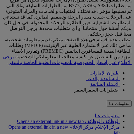
من طائرات A380 وA350 وB777 من الطرازات السابقة وتلك التي
تم تصنيعها مؤخرا. قد تختلف المنتجات والخدمات والمزايا المتوفرة
على الرحلات حسب مسار الرحلة وتصميم الطائرة. كما قد تستدعي
المتطلبات التشغيلية تغيير الطائرة للرحلات المجدولة. في حال كان
لديكم أسئلة حول منتجاتنا أو أي متطلبات محددة، يرجى التواصل
معنا قبل حجز رحلتكم.
تتطلب عدة أقسام في هذه الصفحة منكم تقديم معلومات شخصية،
بما في ذلك عبر الاستمارة الطبية عبر الإنترنت (MEDIF) وطلبات
البطاقة الطبية للمسافرين الدائمين (FREMEC) وتقارير الأطباء.
لمزيد من التفاصيل عن كيفية معالجتنا لمعلوماتكم الشخصية،
يرجى
الاطلاع على إشعار الخصوصية للمعلومات الطبية الخاصة بالسفر
.
طيران الإمارات
المساعدة والدعم
الأسئلة الشائعة
اضطرابات السفرالسفر
معلومات عنا
معلومات عنا
الوظائف
الوظائف Opens an external link in a new tab
مركز الإعلام
مركز الإعلام Opens an external link in a new
tab