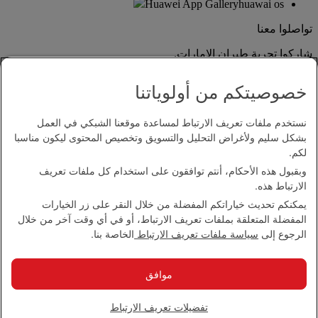
Huawei App Gallery
huawai os
تواصلوا معنا
شاركوا تجربة طيران الإمارات.
خصوصيتكم من أولوياتنا
نستخدم ملفات تعريف الارتباط لمساعدة موقعنا الشبكي في العمل
بشكل سليم ولأغراض التحليل والتسويق وتخصيص المحتوى ليكون مناسبا
لكم.
وبقبول هذه الأحكام، أنتم توافقون على استخدام كل ملفات تعريف
بيان إمكانية الدخول
الارتباط هذه.
اتصل بنا
يمكنكم تحديث خياراتكم المفضلة من خلال النقر على زر الخيارات
سياسة الخصوصية
المفضلة المتعلقة بملفات تعريف الارتباط، أو في أي وقت آخر من خلال
الشروط والأحكام
الرجوع إلى
سياسة ملفات تعريف الارتباط
الخاصة بنا.
سياسة ملفات تعريف الارتباط
الأمن الإلكتروني
بيان الشفافية بموجب قانون مكافحة العبودية الحديثة
موافق
خريطة الموقع
مجموعة الإمارات 2026 ©، جميع الحقوق محفوظة.
تفضيلات تعريف الارتباط