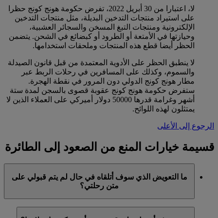
لا، اعتبارا من 30 أبريل 2022، تفرض حكومة هونج كونج حظرا
على استيراد منتجات التدخين البديلة، مثل منتجات التدخين
الإلكترونية ومنتجات التبغ المسخن والسجائر العشبية،
وحيازتها في الأمتعة أو الطرود أو كبضائع في الشحن. يتضمن
الحظر أيضا قطع هذه المنتجات وملحقات استخدامها.
لا ينطبق الحظر على الأدوية المعتمدة من قبل قانون الصيدلة
والسموم، وكذلك على المسافرين في رحلات الربط عبر
مطار هونج كونج الدولي دون المرور في نقطة الهجرة.
ستفرض حكومة هونج كونج عقوبة قصوى بالسجن لمدة ستة
أشهر وغرامة قدرها 50000 دولار أميركي على العملاء الذين لا
يمتثلون لهذه اللوائح.
الرجوع إلى الأعلى
قسيمة خيارات المنع من الصعود إلى الطائرة
ما التعويض الذي سوف أتلقاه في حال لم يتم قبولي على
متن رحلتي؟
سوف نقدم لكم مقعدا مؤكدا على متن الرحلة التالية