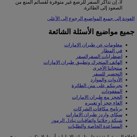
لا، إن تذاكر السفر للرضع غير متوفرة لقسائم المنع من
الصعود إلى الطائرة.
العودة إلى جميع المواضيع
الرجوع إلى الأعلى
جميع مواضيع الأسئلة الشائعة
معلومات عن طيران الإمارات
في المطار
اضطرابات السفرالسفر
الهاتف المتحرك وتطبيق طيران الإمارات
منتجاتنا الأخرى
التحضير للسفر
الأدوات والموارد
تجربتكم على متن الطائرة
المفقودات
الحجز مع طيران الإمارات
إلغاء حجز أو تغييره
برنامج مكافآت الشركات
سكاي واردز طيران الإمارات
شبكة رحلاتنا واتفاقيات تبادل الرموز
المساعدة الخاصة والطلبات
إخلاء المسؤولية: تشغل طيران الإمارات أسطولا يتكون من مزيج