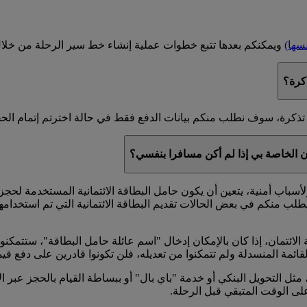
فسها)
ويمكنكم بعدها تتبع خطوات عملية إنشاء خط سير الرحلة من خلال ا
كرة؟
تذكرة، سوف نطلب منكم بيانات الدفع فقط في حالة اخترتم إتمام الحج
ان الخاصة بي إذا لم أكن مسافرا بنفسي؟
أسباب أمنية، يتعين أن يكون حامل البطاقة الائتمانية المستخدمة لح
يطلب منكم في بعض الحالات تقديم البطاقة الائتمانية التي تم استخدام
لائتمان، إذا كان بالإمكان إدخال "اسم عائلة حامل البطاقة"، ستتمك
قائمة المنسدلة ولم تتمكنوا من تعديله، فلن تكونوا قادرين على دفع قي
مثل التحويل البنكي أو خدمة "باي بال" أو ببساطة القيام بالحجز عبر ا
على الوقت المتبقي قبل الرحلة.