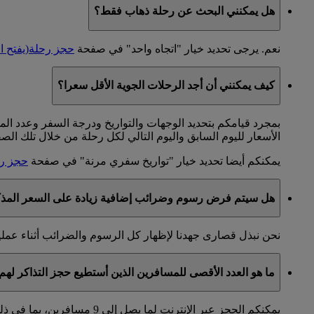
هل يمكنني البحث عن رحلة ذهاب فقط؟
نعم. يرجى تحديد خيار "اتجاه واحد" في صفحة
حجز رحلة
(يفتح ا
كيف يمكنني أن أجد الرحلات الجوية الأقل سعرا؟
بمجرد قيامكم بتحديد الوجهات والتواريخ ودرجة السفر وعدد 
الأسعار لليوم السابق واليوم التالي لكل رحلة من خلال تلك الص
يمكنكم أيضا تحديد خيار "تواريخ سفري مرنة" في صفحة
حجز ر
هل سيتم فرض رسوم وضرائب إضافية زيادة على السعر المذكو
نحن نبذل قصارى جهدنا لإظهار كل الرسوم والضرائب أثناء عملية
ما هو العدد الأقصى للمسافرين الذين أستطيع حجز التذاكر لهم 
يمكنكم الحجز عبر الإنترنت لما يصل إلى 9 مسافرين، بما في ذلك جميع البالغين والأطفال المسافرين معكم.