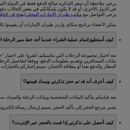
يرجى ملاحظة أن سعر التذكرة صالح للدفع فقط في الدولة التي س
في الدول الأخرى، أو قد لا يكون بإمكانكم في بعض الحالات دفع قي
يرجى التواصل مع
مكتب طيران الإمارات المحلي
(يفتح في الناف
يمكن لأعضاء برنامج سكاي واردز طيران الإمارات أن يقوموا بالح
كيف أستطيع إتمام عملية الشراء عندما أجد خط سير الرحلة ا
بعد اختيار مجموعة الرحلات التي تناسبكم، انقروا على اختيار "
بيانات المسافرين وتقديم معلومات الدفع. ووفقا لتفاصيل الرحلة
المطار والدفع نقدا أو ببطاقة الائتمان. سيتم إخباركم بالخيارات ا
كيف أعرف أنه قد تم حجز تذكرتي وسداد قيمتها؟
بعد قيامكم بتأكيد البيانات الشخصية وبيانات الرحلة والسدا
يشير مرجع الحجز إلى تأكيد الحجز. سيتم إرسال رسالة إلكترونية 
كيف أحصل على تذكرتي إذا قمت بالحجز عبر الإنترنت؟