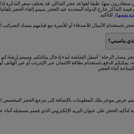
تغادرون منها. طبقا لقواعد حجز التذاكر، قد يختلف سعر التذكرة إذا 
مة التذاكر خارج الدولة المحددة عند الحجز. سيتم إلغاء الحجز تلقائيا ف
ذة نفسها)
للتأكيد.
جز باستخدام الأميال للأصدقاء أو للأسرة مع قيامهم بسداد الضرائب ال
لذي يناسبني؟
حجز مسار الرحلة" أسفل الشاشة لبدء إدخال بياناتكم. وسيتم إرشادكم خل
، يمكنكم الدفع باستخدام بطاقة الائتمان عبر الإنترنت أو عبر الهاتف 
لمتاحة أثناء الحجز.
د، سيتم عرض موجز بتلك المعلومات بالإضافة إلى مرجع الحجز المخصص 
لتأكيد الحجز على عنوان البريد الإلكتروني الذي قمتم بتسجيله أثناء ع