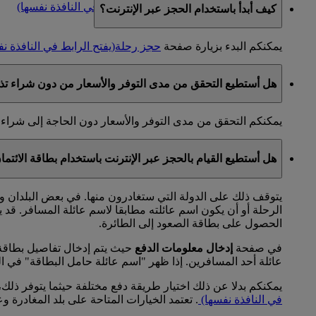
إجراء حجز عبر الإنترنت الآن
(يفتح الرابط في النافذة نفسها)
كيف أبدأ باستخدام الحجز عبر الإنترنت؟
يمكنكم البدء بزيارة صفحة
حجز رحلة
(يفتح الرابط في النافذة ن
هل أستطيع التحقق من مدى التوفر والأسعار من دون شراء تذ
يمكنكم التحقق من مدى التوفر والأسعار دون الحاجة إلى شراء 
هل أستطيع القيام بالحجز عبر الإنترنت باستخدام بطاقة الائتم
يتوقف ذلك على الدولة التي ستغادرون منها. في بعض البلدان ول
الرحلة أو أن يكون اسم عائلته مطابقا لاسم عائلة المسافر. قد 
الحصول على بطاقة الصعود إلى الطائرة.
في صفحة
إدخال معلومات الدفع
حيث يتم إدخال تفاصيل بطاقة ا
عائلة أحد المسافرين. إذا ظهر "اسم عائلة حامل البطاقة" في ال
يمكنكم بدلا عن ذلك اختيار طريقة دفع مختلفة حيثما يتوفر ذلك، 
في النافذة نفسها)
. تعتمد الخيارات المتاحة على بلد المغادرة و