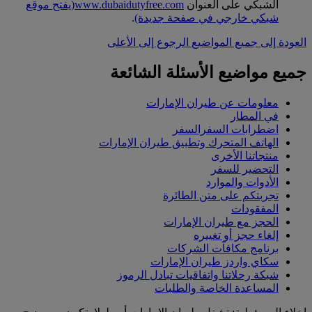
الشبكي على العنوان
www.dubaidutyfree.com
(يفتح موقع
شبكي خارجي في صفحة جديدة)
.
العودة إلى جميع المواضيع
الرجوع إلى الأعلى
جميع مواضيع الأسئلة الشائعة
معلومات عن طيران الإمارات
في المطار
اضطرابات السفرالسفر
الهاتف المتحرك وتطبيق طيران الإمارات
منتجاتنا الأخرى
التحضير للسفر
الأدوات والموارد
تجربتكم على متن الطائرة
المفقودات
الحجز مع طيران الإمارات
إلغاء حجز أو تغييره
برنامج مكافآت الشركات
سكاي واردز طيران الإمارات
شبكة رحلاتنا واتفاقيات تبادل الرموز
المساعدة الخاصة والطلبات