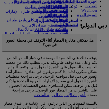
أجهزة الخدمة الذاتية
Opens an external link in a new tab
in a new tab
التسلية للأطفال
السوق الحرة
الرحلات إلى دبي
تجربتكم على متن الطائرة
تناول الطعام في الدرجة السياحية
السفر لأصحاب الهمم مع طيران الإمارات
الصالات
كوكبنا
شركاؤنا
الممتازة
متجرنا الرسمي
الأدوات والموارد
من الرياض إلى دبي
الترفيه عن الأطفال
المساعدة الخاصة والطلبات
Wayfinder
سكاي واردز رايل
الاستدامة في العمليات
ألعاب الأطفال
من جدة إلى دبي
وجبات الدرجة السياحية
الهاتف المتحرك وتطبيق طيران الإمارات
السوق الحرة
حاسبة الأميال
السياسة البيئية
المشروبات
أنشطة للأطفال
من الدمام إلى دبي
إلغاء حجز أو تغييره
التقارير البيئية
تسجيل الدخول إلى سكاي واردز طيران
أسطول طائراتنا
تعطل الرحلات
من المدينة المنورة إلى دبي
دبي الدولي
الإمارات
مجتمعاتنا المحلية
بوينج 777
أحدث الوجهات
معلومات عن طيران الإمارات
سكاي واردز+
مؤسسة طيران الإمارات للأعمال
هلسنكي
طائرة الإمارات A380
الإنسانية
مؤسسة طيران الإمارات للأعمال
A350 طائرة الإمارات
هانغتشو
الإنسانية Opens an external link in a new
دا نانغ
الإمارات للطيران الخاص
هل يمكنني مغادرة المطار أثناء التوقف في محطة العبور
tab
شنزان
توزيع المقاعد
في دبي؟
الرعاية
سييم ريب
يتوقف ذلك على الجنسية الموضحة في جواز السفر الخاص
بكم وعلى مدة توقف طائرتكم بدبي، يتطلب ذلك من معظم
الجنسيات الحصول على تأشيرة لدخول دبي، وتتغير اللوائح
بشكل متكرر، لذلك إذا كنتم ترغبون في مغادرة المطار أثناء
العبور في دبي قبل مواصلة الرحلة، يرجى مراجعة متطلبات
تأشيرة الدخول لدى سفارة الإمارات العربية المتحدة ببلدكم
قبل بدء الرحلة. يمكن لمسافري بعض الجنسيات الحصول
على التأشيرات من المطار فور الوصول. يرجى مراجعة
صفحة
تأشيرات الإمارات العربية المتحدة
.
بالنسبة للمسافرين الذين يرغبون في الإقامة في فندق مطار
دبي الدولي أثناء العبور في دبي، يمكن إجراء الحجوزات