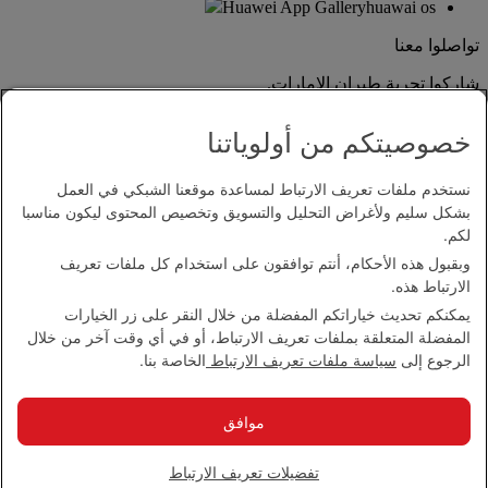
Huawei App Gallery
huawai os
تواصلوا معنا
شاركوا تجربة طيران الإمارات.
خصوصيتكم من أولوياتنا
نستخدم ملفات تعريف الارتباط لمساعدة موقعنا الشبكي في العمل
بشكل سليم ولأغراض التحليل والتسويق وتخصيص المحتوى ليكون مناسبا
لكم.
وبقبول هذه الأحكام، أنتم توافقون على استخدام كل ملفات تعريف
بيان إمكانية الدخول
الارتباط هذه.
اتصل بنا
يمكنكم تحديث خياراتكم المفضلة من خلال النقر على زر الخيارات
سياسة الخصوصية
المفضلة المتعلقة بملفات تعريف الارتباط، أو في أي وقت آخر من خلال
الشروط والأحكام
الرجوع إلى
سياسة ملفات تعريف الارتباط
الخاصة بنا.
سياسة ملفات تعريف الارتباط
الأمن الإلكتروني
بيان الشفافية بموجب قانون مكافحة العبودية الحديثة
موافق
خريطة الموقع
مجموعة الإمارات 2026 ©، جميع الحقوق محفوظة.
تفضيلات تعريف الارتباط