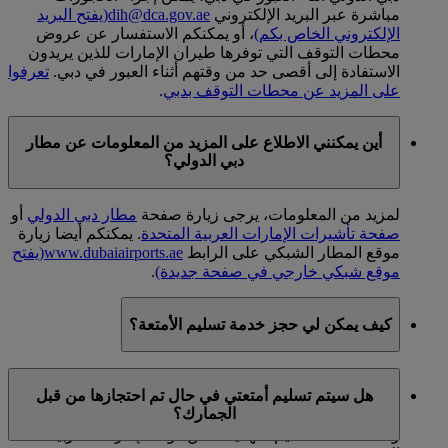
مباشرة عبر البريد الإلكتروني
dih@dca.gov.ae
(يفتح البريد
الإلكتروني الخاص بكم)
، أو يمكنكم الاستفسار عن عروض
محطات التوقف التي توفرها طيران الإمارات للذين يريدون
الاستفادة إلى أقصى حد من وقتهم أثناء العبور في دبي.
تعرفوا
على المزيد عن محطات التوقف بدبي
.
أين يمكنني الاطلاع على المزيد من المعلومات عن مطار
دبي الدولي؟
لمزيد من المعلومات، يرجى زيارة صفحة
مطار دبي الدولي
أو
صفحة تأشيرات الإمارات العربية المتحدة
. يمكنكم أيضا زيارة
موقع المطار الشبكي على الرابط
www.dubaiairports.ae
(يفتح
موقع شبكي خارجي في صفحة جديدة)
.
كيف يمكن لي حجز خدمة تسليم الأمتعة؟
توفر طيران الإمارات خدمة تسليم الأمتعة للعملاء الواصلين
هل سيتم تسليم أمتعتي في حال تم احتجازها من قبل
إلى مطار دبي الدولي. ويمكن تسليم الأمتعة إلى أي مكان
الجمارك؟
ضمن دولة الإمارات العربية المتحدة، لكن الرسوم تتفاوت
وفقا لنقطة التسليم النهائية ضمن دولة الإمارات العربية