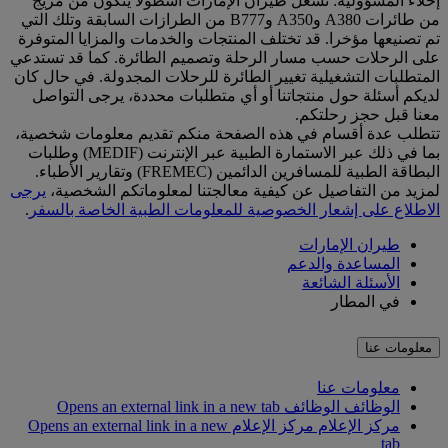
إخلاء المسؤولية: تشغل طيران الإمارات أسطولا يتكون من مزيج
من طائرات A380 وA350 وB777 من الطرازات السابقة وتلك التي
تم تصنيعها مؤخرا. قد تختلف المنتجات والخدمات والمزايا المتوفرة
على الرحلات حسب مسار الرحلة وتصميم الطائرة. كما قد تستدعي
المتطلبات التشغيلية تغيير الطائرة للرحلات المجدولة. في حال كان
لديكم أسئلة حول منتجاتنا أو أي متطلبات محددة، يرجى التواصل
معنا قبل حجز رحلتكم.
تتطلب عدة أقسام في هذه الصفحة منكم تقديم معلومات شخصية،
بما في ذلك عبر الاستمارة الطبية عبر الإنترنت (MEDIF) وطلبات
البطاقة الطبية للمسافرين الدائمين (FREMEC) وتقارير الأطباء.
لمزيد من التفاصيل عن كيفية معالجتنا لمعلوماتكم الشخصية،
يرجى
الاطلاع على إشعار الخصوصية للمعلومات الطبية الخاصة بالسفر
.
طيران الإمارات
المساعدة والدعم
الأسئلة الشائعة
في المطار
معلومات عنا
معلومات عنا
الوظائف
الوظائف Opens an external link in a new tab
مركز الإعلام
مركز الإعلام Opens an external link in a new
tab