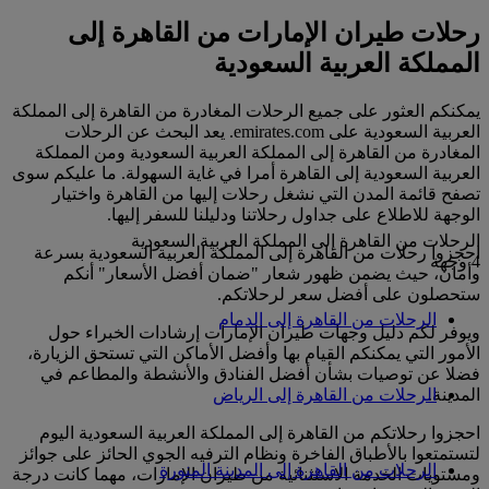
رحلات طيران الإمارات من القاهرة إلى
المملكة العربية السعودية
يمكنكم العثور على جميع الرحلات المغادرة من القاهرة إلى المملكة
العربية السعودية على emirates.com. يعد البحث عن الرحلات
المغادرة من القاهرة إلى المملكة العربية السعودية ومن المملكة
العربية السعودية إلى القاهرة أمرا في غاية السهولة. ما عليكم سوى
تصفح قائمة المدن التي نشغل رحلات إليها من القاهرة واختيار
الوجهة للاطلاع على جداول رحلاتنا ودليلنا للسفر إليها.
الرحلات من القاهرة إلى المملكة العربية السعودية
احجزوا رحلات من القاهرة إلى المملكة العربية السعودية بسرعة
4 وجهة
وأمان، حيث يضمن ظهور شعار "ضمان أفضل الأسعار" أنكم
ستحصلون على أفضل سعر لرحلاتكم.
الرحلات من القاهرة إلى الدمام
ويوفر لكم دليل وجهات طيران الإمارات إرشادات الخبراء حول
الأمور التي يمكنكم القيام بها وأفضل الأماكن التي تستحق الزيارة،
فضلا عن توصيات بشأن أفضل الفنادق والأنشطة والمطاعم في
المدينة.
الرحلات من القاهرة إلى الرياض
احجزوا رحلاتكم من القاهرة إلى المملكة العربية السعودية اليوم
لتستمتعوا بالأطباق الفاخرة ونظام الترفيه الجوي الحائز على جوائز
الرحلات من القاهرة إلى المدينة المنورة
ومستويات الخدمة الاستثنائية من طيران الإمارات، مهما كانت درجة