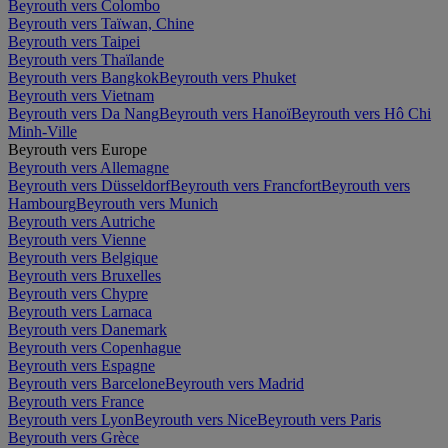
Beyrouth vers Colombo
Beyrouth vers Taïwan, Chine
Beyrouth vers Taipei
Beyrouth vers Thaïlande
Beyrouth vers Bangkok
Beyrouth vers Phuket
Beyrouth vers Vietnam
Beyrouth vers Da Nang
Beyrouth vers Hanoï
Beyrouth vers Hô Chi
Minh-Ville
Beyrouth vers Europe
Beyrouth vers Allemagne
Beyrouth vers Düsseldorf
Beyrouth vers Francfort
Beyrouth vers
Hambourg
Beyrouth vers Munich
Beyrouth vers Autriche
Beyrouth vers Vienne
Beyrouth vers Belgique
Beyrouth vers Bruxelles
Beyrouth vers Chypre
Beyrouth vers Larnaca
Beyrouth vers Danemark
Beyrouth vers Copenhague
Beyrouth vers Espagne
Beyrouth vers Barcelone
Beyrouth vers Madrid
Beyrouth vers France
Beyrouth vers Lyon
Beyrouth vers Nice
Beyrouth vers Paris
Beyrouth vers Grèce