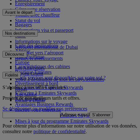
Enregistrement
Gérer votre réservation
Avant le départ
Voiture avec chauffeur
Statut du vol
Bagages
Informations visa et passeport
Nos destinations
Santé
Informations sur le voyage
Carte des destinations
Aéroport international de Dubai
Afrique
Depuis et vers l’aéroport
Découvrez
Asie-Pacifique
Règles et avertissements
Europe
Caractéristiques des cabines
Les Amériques
Boutique Emirates
Moyen-Orient
Fidélité
Quels services sont disponibles sur votre vol ?
Volez à destination de tous les pays/territoires
Divertissement à bord
S’abonner à nos offres spéciales
Se connecter à Emirates Skywards
Repas
S’inscrire à Emirates Skywards
Nos salons
Profitez de nos meilleurs tarifs et offres.
Nos partenaires
Escale à Dubai
Avantages Business Rewards
Se désabonner ou modifier vos préférences
Inscrire votre entreprise
Adresse e-mail
S’abonner
Règles du programme Emirates Skywards
Mises à jour du programme Emirates Skywards
Pour obtenir plus d'informations sur notre utilisation de vos données,
consultez notre
politique de confidentialité
.