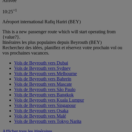
Arrivée
+
1
10:25
Aéroport international Rafiq Hariri (BEY)
This is a new passenger route which will start operating from
{value?}.
Itinéraires les plus populaires depuis Beyrouth (BEY)
Recherchez des idées, planifiez et réservez votre prochain vol ou
vos prochaines vacances.
Vols de Beyrouth vers Dubai
Vols de Beyrouth vers Sydney
Vols de Beyrouth vers Melbourne
Vols de Beyrouth vers Bahreïn
Vols de Beyrouth vers Mascate
Vols de Beyrouth vers São Paulo
Vols de Beyrouth vers Bangkok
Vols de Beyrouth vers Kuala Lumpur
Vols de Beyrouth vers Singapour
Vols de Beyrouth vers Osaka
Vols de Beyrouth vers Malé
Vols de Beyrouth vers Tokyo Narita
Afficher tous les itinéraires