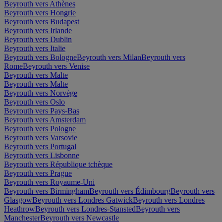
Beyrouth vers Athènes
Beyrouth vers Hongrie
Beyrouth vers Budapest
Beyrouth vers Irlande
Beyrouth vers Dublin
Beyrouth vers Italie
Beyrouth vers Bologne
Beyrouth vers Milan
Beyrouth vers
Rome
Beyrouth vers Venise
Beyrouth vers Malte
Beyrouth vers Malte
Beyrouth vers Norvège
Beyrouth vers Oslo
Beyrouth vers Pays-Bas
Beyrouth vers Amsterdam
Beyrouth vers Pologne
Beyrouth vers Varsovie
Beyrouth vers Portugal
Beyrouth vers Lisbonne
Beyrouth vers République tchèque
Beyrouth vers Prague
Beyrouth vers Royaume-Uni
Beyrouth vers Birmingham
Beyrouth vers Édimbourg
Beyrouth vers
Glasgow
Beyrouth vers Londres Gatwick
Beyrouth vers Londres
Heathrow
Beyrouth vers Londres-Stansted
Beyrouth vers
Manchester
Beyrouth vers Newcastle