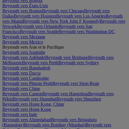
Beyrouth vers Bogota
Beyrouth vers États-Unis
Beyrouth vers Boston
Beyrouth vers Chicago
Beyrouth vers
Dallas
Beyrouth vers Houston
Beyrouth vers Los Angeles
Beyrouth
vers Miami
Beyrouth vers New York John F Kennedy
Beyrouth vers
Newark
Beyrouth vers Orlando
Beyrouth vers San
Francisco
Beyrouth vers Seattle
Beyrouth vers Washington DC
Beyrouth vers Mexique
Beyrouth vers Mexico
Beyrouth vers Asie et le Pacifique
Beyrouth vers Australie
Beyrouth vers Adélaïde
Beyrouth vers Brisbane
Beyrouth vers
Melbourne
Beyrouth vers Perth
Beyrouth vers Sydney
Beyrouth vers Bangladesh
Beyrouth vers Dacca
Beyrouth vers Cambodge
Beyrouth vers Phnom Penh
Beyrouth vers Siem Reap
Beyrouth vers Chine
Beyrouth vers Canton
Beyrouth vers Hangzhou
Beyrouth vers
Pékin
Beyrouth vers Shanghai
Beyrouth vers Shenzhen
Beyrouth vers Hong Kong, Chine
Beyrouth vers Hong Kong
Beyrouth vers Inde
Beyrouth vers Ahmedabad
Beyrouth vers Bengaluru
(Bangalore)
Beyrouth vers Bombay (Mumbai)
Beyrouth vers