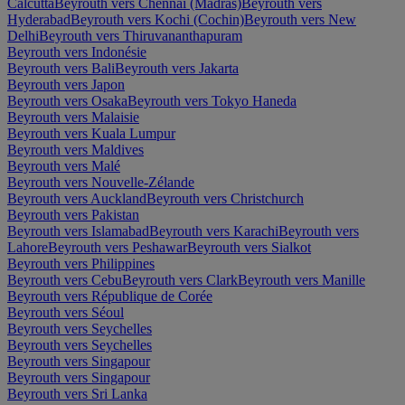
Calcutta
Beyrouth vers Chennai (Madras)
Beyrouth vers
Hyderabad
Beyrouth vers Kochi (Cochin)
Beyrouth vers New
Delhi
Beyrouth vers Thiruvananthapuram
Beyrouth vers Indonésie
Beyrouth vers Bali
Beyrouth vers Jakarta
Beyrouth vers Japon
Beyrouth vers Osaka
Beyrouth vers Tokyo Haneda
Beyrouth vers Malaisie
Beyrouth vers Kuala Lumpur
Beyrouth vers Maldives
Beyrouth vers Malé
Beyrouth vers Nouvelle-Zélande
Beyrouth vers Auckland
Beyrouth vers Christchurch
Beyrouth vers Pakistan
Beyrouth vers Islamabad
Beyrouth vers Karachi
Beyrouth vers
Lahore
Beyrouth vers Peshawar
Beyrouth vers Sialkot
Beyrouth vers Philippines
Beyrouth vers Cebu
Beyrouth vers Clark
Beyrouth vers Manille
Beyrouth vers République de Corée
Beyrouth vers Séoul
Beyrouth vers Seychelles
Beyrouth vers Seychelles
Beyrouth vers Singapour
Beyrouth vers Singapour
Beyrouth vers Sri Lanka