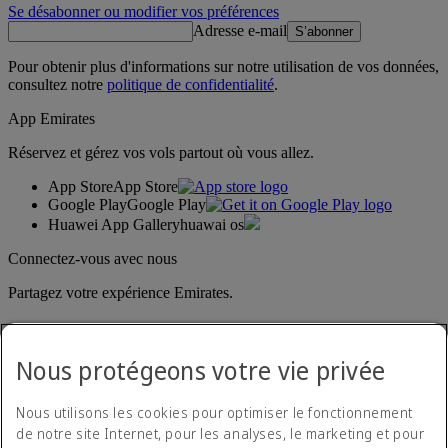
Se désabonner ou modifier vos préférences
Adresse e-mail
S’abonner
Pour obtenir plus d'informations sur notre utilisation de vos données,
consultez notre
politique de confidentialité
.
App Emirates
Réservez et gérez vos vols partout où vous allez.
App Store
App Store
Google Play
Google Play
Huawei App Gallery
huawai os
Connectez-vous avec nous
Partagez votre expérience Emirates.
Nous protégeons votre vie privée
Nous utilisons les cookies pour optimiser le fonctionnement
de notre site Internet, pour les analyses, le marketing et pour