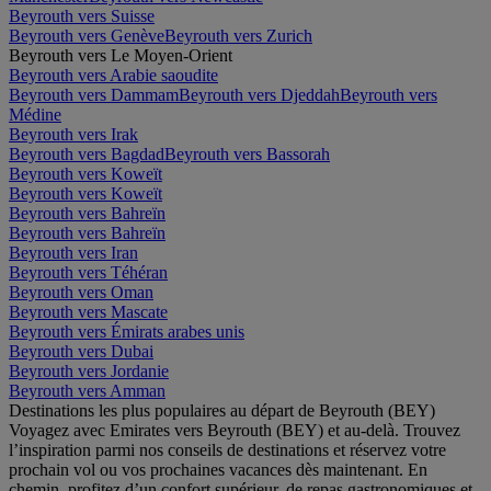
Beyrouth vers Suisse
Beyrouth vers Genève
Beyrouth vers Zurich
Beyrouth vers Le Moyen-Orient
Beyrouth vers Arabie saoudite
Beyrouth vers Dammam
Beyrouth vers Djeddah
Beyrouth vers
Médine
Beyrouth vers Irak
Beyrouth vers Bagdad
Beyrouth vers Bassorah
Beyrouth vers Koweït
Beyrouth vers Koweït
Beyrouth vers Bahreïn
Beyrouth vers Bahreïn
Beyrouth vers Iran
Beyrouth vers Téhéran
Beyrouth vers Oman
Beyrouth vers Mascate
Beyrouth vers Émirats arabes unis
Beyrouth vers Dubai
Beyrouth vers Jordanie
Beyrouth vers Amman
Destinations les plus populaires au départ de Beyrouth (BEY)
Voyagez avec Emirates vers Beyrouth (BEY) et au-delà. Trouvez
l’inspiration parmi nos conseils de destinations et réservez votre
prochain vol ou vos prochaines vacances dès maintenant. En
chemin, profitez d’un confort supérieur, de repas gastronomiques et