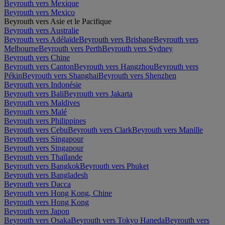
Beyrouth vers Mexique
Beyrouth vers Mexico
Beyrouth vers Asie et le Pacifique
Beyrouth vers Australie
Beyrouth vers Adélaïde
Beyrouth vers Brisbane
Beyrouth vers
Melbourne
Beyrouth vers Perth
Beyrouth vers Sydney
Beyrouth vers Chine
Beyrouth vers Canton
Beyrouth vers Hangzhou
Beyrouth vers
Pékin
Beyrouth vers Shanghai
Beyrouth vers Shenzhen
Beyrouth vers Indonésie
Beyrouth vers Bali
Beyrouth vers Jakarta
Beyrouth vers Maldives
Beyrouth vers Malé
Beyrouth vers Philippines
Beyrouth vers Cebu
Beyrouth vers Clark
Beyrouth vers Manille
Beyrouth vers Singapour
Beyrouth vers Singapour
Beyrouth vers Thaïlande
Beyrouth vers Bangkok
Beyrouth vers Phuket
Beyrouth vers Bangladesh
Beyrouth vers Dacca
Beyrouth vers Hong Kong, Chine
Beyrouth vers Hong Kong
Beyrouth vers Japon
Beyrouth vers Osaka
Beyrouth vers Tokyo Haneda
Beyrouth vers