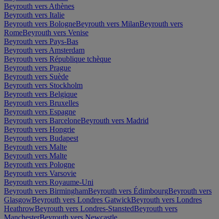
Beyrouth vers Athènes
Beyrouth vers Italie
Beyrouth vers Bologne
Beyrouth vers Milan
Beyrouth vers
Rome
Beyrouth vers Venise
Beyrouth vers Pays-Bas
Beyrouth vers Amsterdam
Beyrouth vers République tchèque
Beyrouth vers Prague
Beyrouth vers Suède
Beyrouth vers Stockholm
Beyrouth vers Belgique
Beyrouth vers Bruxelles
Beyrouth vers Espagne
Beyrouth vers Barcelone
Beyrouth vers Madrid
Beyrouth vers Hongrie
Beyrouth vers Budapest
Beyrouth vers Malte
Beyrouth vers Malte
Beyrouth vers Pologne
Beyrouth vers Varsovie
Beyrouth vers Royaume-Uni
Beyrouth vers Birmingham
Beyrouth vers Édimbourg
Beyrouth vers
Glasgow
Beyrouth vers Londres Gatwick
Beyrouth vers Londres
Heathrow
Beyrouth vers Londres-Stansted
Beyrouth vers
Manchester
Beyrouth vers Newcastle