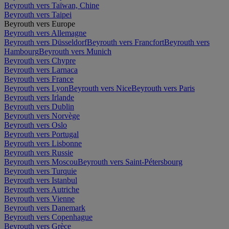
Beyrouth vers Taïwan, Chine
Beyrouth vers Taipei
Beyrouth vers Europe
Beyrouth vers Allemagne
Beyrouth vers Düsseldorf
Beyrouth vers Francfort
Beyrouth vers
Hambourg
Beyrouth vers Munich
Beyrouth vers Chypre
Beyrouth vers Larnaca
Beyrouth vers France
Beyrouth vers Lyon
Beyrouth vers Nice
Beyrouth vers Paris
Beyrouth vers Irlande
Beyrouth vers Dublin
Beyrouth vers Norvège
Beyrouth vers Oslo
Beyrouth vers Portugal
Beyrouth vers Lisbonne
Beyrouth vers Russie
Beyrouth vers Moscou
Beyrouth vers Saint-Pétersbourg
Beyrouth vers Turquie
Beyrouth vers Istanbul
Beyrouth vers Autriche
Beyrouth vers Vienne
Beyrouth vers Danemark
Beyrouth vers Copenhague
Beyrouth vers Grèce