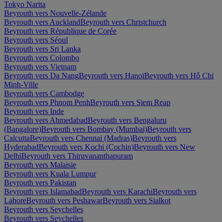
Tokyo Narita
Beyrouth vers Nouvelle-Zélande
Beyrouth vers Auckland
Beyrouth vers Christchurch
Beyrouth vers République de Corée
Beyrouth vers Séoul
Beyrouth vers Sri Lanka
Beyrouth vers Colombo
Beyrouth vers Vietnam
Beyrouth vers Da Nang
Beyrouth vers Hanoï
Beyrouth vers Hô Chi
Minh-Ville
Beyrouth vers Cambodge
Beyrouth vers Phnom Penh
Beyrouth vers Siem Reap
Beyrouth vers Inde
Beyrouth vers Ahmedabad
Beyrouth vers Bengaluru
(Bangalore)
Beyrouth vers Bombay (Mumbai)
Beyrouth vers
Calcutta
Beyrouth vers Chennai (Madras)
Beyrouth vers
Hyderabad
Beyrouth vers Kochi (Cochin)
Beyrouth vers New
Delhi
Beyrouth vers Thiruvananthapuram
Beyrouth vers Malaisie
Beyrouth vers Kuala Lumpur
Beyrouth vers Pakistan
Beyrouth vers Islamabad
Beyrouth vers Karachi
Beyrouth vers
Lahore
Beyrouth vers Peshawar
Beyrouth vers Sialkot
Beyrouth vers Seychelles
Beyrouth vers Seychelles