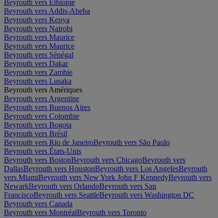
Beyrouth vers Éthiopie
Beyrouth vers Addis-Abeba
Beyrouth vers Kenya
Beyrouth vers Nairobi
Beyrouth vers Maurice
Beyrouth vers Maurice
Beyrouth vers Sénégal
Beyrouth vers Dakar
Beyrouth vers Zambie
Beyrouth vers Lusaka
Beyrouth vers Amériques
Beyrouth vers Argentine
Beyrouth vers Buenos Aires
Beyrouth vers Colombie
Beyrouth vers Bogota
Beyrouth vers Brésil
Beyrouth vers Rio de Janeiro
Beyrouth vers São Paulo
Beyrouth vers États-Unis
Beyrouth vers Boston
Beyrouth vers Chicago
Beyrouth vers
Dallas
Beyrouth vers Houston
Beyrouth vers Los Angeles
Beyrouth
vers Miami
Beyrouth vers New York John F Kennedy
Beyrouth vers
Newark
Beyrouth vers Orlando
Beyrouth vers San
Francisco
Beyrouth vers Seattle
Beyrouth vers Washington DC
Beyrouth vers Canada
Beyrouth vers Montréal
Beyrouth vers Toronto