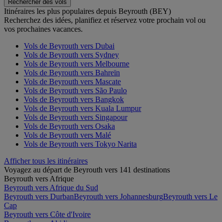
Rechercher des vols
Itinéraires les plus populaires depuis Beyrouth (BEY)
Recherchez des idées, planifiez et réservez votre prochain vol ou
vos prochaines vacances.
Vols de Beyrouth vers Dubai
Vols de Beyrouth vers Sydney
Vols de Beyrouth vers Melbourne
Vols de Beyrouth vers Bahreïn
Vols de Beyrouth vers Mascate
Vols de Beyrouth vers São Paulo
Vols de Beyrouth vers Bangkok
Vols de Beyrouth vers Kuala Lumpur
Vols de Beyrouth vers Singapour
Vols de Beyrouth vers Osaka
Vols de Beyrouth vers Malé
Vols de Beyrouth vers Tokyo Narita
Afficher tous les itinéraires
Voyagez au départ de Beyrouth vers 141 destinations
Beyrouth vers Afrique
Beyrouth vers Afrique du Sud
Beyrouth vers Durban
Beyrouth vers Johannesburg
Beyrouth vers Le
Cap
Beyrouth vers Côte d'Ivoire