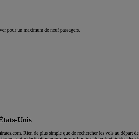
ver pour un maximum de neuf passagers.
États-Unis
rates.com. Rien de plus simple que de rechercher les vols au départ de 
ectionner votre destination pour voir nos horaires de vols et guides des de