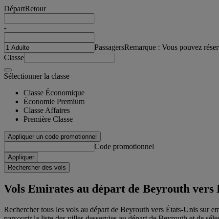
Départ
Retour
-
Passagers
Remarque : Vous pouvez réser
Classe
Sélectionner la classe
Classe Économique
Économie Premium
Classe Affaires
Première Classe
Appliquer un code promotionnel
Code promotionnel
Appliquer
Rechercher des vols
Vols Emirates au départ de Beyrouth vers 
Rechercher tous les vols au départ de Beyrouth vers États-Unis sur emi
parcourir la liste des villes desservies au départ de Beyrouth et de sél