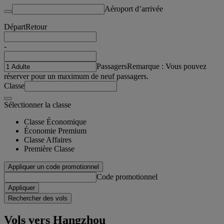
Aéroport d’arrivée
Départ
Retour
-
Passagers
Remarque : Vous pouvez
réserver pour un maximum de neuf passagers.
Classe
Sélectionner la classe
Classe Économique
Économie Premium
Classe Affaires
Première Classe
Appliquer un code promotionnel
Code promotionnel
Appliquer
Rechercher des vols
Vols vers Hangzhou