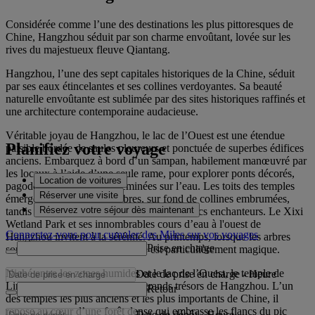
Considérée comme l’une des destinations les plus pittoresques de
Chine, Hangzhou séduit par son charme envoûtant, lovée sur les
rives du majestueux fleuve Qiantang.
Hangzhou, l’une des sept capitales historiques de la Chine, séduit
par ses eaux étincelantes et ses collines verdoyantes. Sa beauté
naturelle envoûtante est sublimée par des sites historiques raffinés et
une architecture contemporaine audacieuse.
Véritable joyau de Hangzhou, le lac de l’Ouest est une étendue
Planifiez votre voyage
paisible bordée de saules pleureurs et ponctuée de superbes édifices
anciens. Embarquez à bord d’un sampan, habilement manœuvré par
les locaux à l’aide d’une seule rame, pour explorer ponts décorés,
Location de voitures
pagodes et petites îles disséminées sur l’eau. Les toits des temples
Réserver une visite
émergent de la cime des arbres, sur fond de collines embrumées,
Réservez votre séjour dès maintenant
tandis que vous passez devant jardins et parcs enchanteurs. Le Xixi
Wetland Park et ses innombrables cours d’eau à l'ouest de
Connectez-vous pour cumuler des Miles sur vos voyages
Hangzhou invitent à la sérénité. Au printemps, lorsque les arbres
Prise en charge
sont en pleine floraison, la visite est particulièrement magique.
Niché entre les zones humides et le lac de l’Ouest, le temple de
Date de prise en charge
-
Heure
Lingyin compte parmi les plus grands trésors de Hangzhou. L’un
Retour
des temples les plus anciens et les plus importants de Chine, il
repose au cœur d’une forêt dense qui embrasse les flancs du pic
Date de dépôt
-
Heure