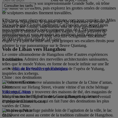
Feilai. Pénétrez dans son impressionnante Grande Salle, où trône
Consulter les tarifs
une statue de 20 mètres, puis explorez les grottes ornées de centaines
de sculptures murales finement travaillées.
Effectuez votre réservation sur emirates.com pour cumuler des Miles
Au sud de Hangzhou, la pagode des Six Harmonies se dresse au
Skywards grâce à notre partenaire CarTrawler, avec lequel nous
sommet d’une colline, majestueuse tour de style pavillonnaire
nous sommes associés pour comparer plus de 1 700 prestataires
imprégnée d’histoire et de légendes locales. Flânez à travers de
internationaux et vous proposer les meilleurs tarifs dans plus de
ravissants jardins jusqu’à cette structure octogonale fascinante,
50 000 villes dans plus de 145 pays.
érigée il y a plus de mille ans, puis grimpez ses escaliers étroits pour
admirer la vue panoramique sur le fleuve Qiantang.
Vols de Liban vers Hangzhou
Le centre ultramoderne de Hangzhou offre d’autres expériences
inoubliables. Admirez des merveilles architecturales saisissantes,
1 destination
telles que le musée Yohoo, en forme de boucle infinie sur une île
Vols de Beyrouth vers Hangzhou
artificielle, ou les fenêtres géométriques de l’opéra de Yuhang,
inspirées des icebergs.
Chine : nos destinations
Le centre-ville conserve néanmoins le charme de la Chine d’antan,
Chine
notamment sur Hefang Street, vivante vitrine d’un riche héritage
Vols vers Canton
folklorique. Vous y trouverez des maisons de thé, des magasins de
Malgré sa modernité fascinante, Guangzhou est également
soie - témoins de l’âge d’or de la soie à Hangzhou - et un éventail
imprégnée d’histoire, ce qui en fait l'une des destinations les plus
d’objets artisanaux locaux.
variées de Chine.
Bien plus qu’un refuge paisible loin de l’agitation de la ville, le lac
de l’Ouest est aussi au centre de la tradition culinaire de Hangzhou.
Chine