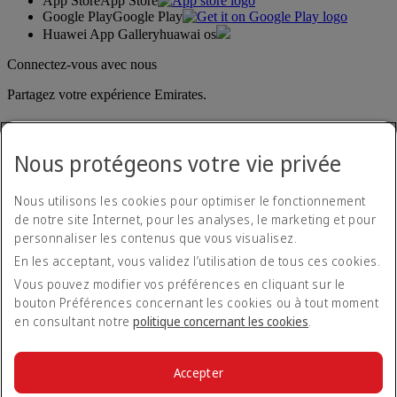
App Store
App Store
Google Play
Google Play
Huawei App Gallery
huawai os
Connectez-vous avec nous
Partagez votre expérience Emirates.
Nous protégeons votre vie privée
Nous utilisons les cookies pour optimiser le fonctionnement
de notre site Internet, pour les analyses, le marketing et pour
personnaliser les contenus que vous visualisez.
Déclaration d'accessibilité
En les acceptant, vous validez l’utilisation de tous ces cookies.
Nous contacter
Politique de confidentialité
Vous pouvez modifier vos préférences en cliquant sur le
Conditions générales
bouton Préférences concernant les cookies ou à tout moment
Politique en matière de cookies
en consultant notre
politique concernant les cookies
.
Cyber-sécurité
Déclaration de transparence vis-à-vis de la loi sur l’esclavage
moderne
Accepter
Plan du site