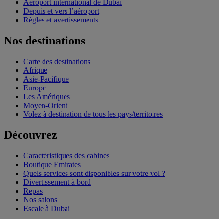
Aéroport international de Dubai
Depuis et vers l’aéroport
Règles et avertissements
Nos destinations
Carte des destinations
Afrique
Asie-Pacifique
Europe
Les Amériques
Moyen-Orient
Volez à destination de tous les pays/territoires
Découvrez
Caractéristiques des cabines
Boutique Emirates
Quels services sont disponibles sur votre vol ?
Divertissement à bord
Repas
Nos salons
Escale à Dubai