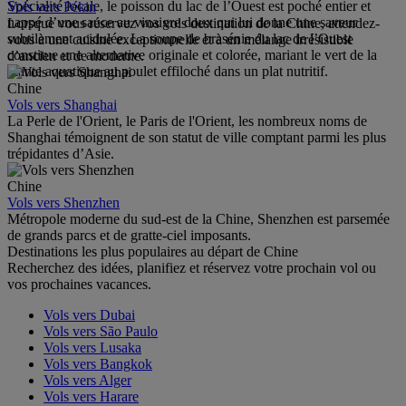
Spécialité locale, le poisson du lac de l’Ouest est poché entier et
Vols vers Pékin
nappé d’une sauce au vinaigre doux qui lui donne une saveur
Lorsque vous réservez vos vols destination de la Chine, attendez-
subtilement acidulée. La soupe de brasénie du lac de l’Ouest
vous à une cuisine exceptionnelle et à un mélange irrésistible
constitue une alternative originale et colorée, mariant le vert de la
d’ancien et de moderne.
plante aquatique au poulet effiloché dans un plat nutritif.
Chine
Vols vers Shanghai
La Perle de l'Orient, le Paris de l'Orient, les nombreux noms de
Shanghai témoignent de son statut de ville comptant parmi les plus
trépidantes d’Asie.
Chine
Vols vers Shenzhen
Métropole moderne du sud-est de la Chine, Shenzhen est parsemée
de grands parcs et de gratte-ciel imposants.
Destinations les plus populaires au départ de Chine
Recherchez des idées, planifiez et réservez votre prochain vol ou
vos prochaines vacances.
Vols vers Dubai
Vols vers São Paulo
Vols vers Lusaka
Vols vers Bangkok
Vols vers Alger
Vols vers Harare