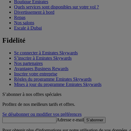
Boutique Emirates
Quels services sont disponibles sur votre vol ?
Divertissement à bord
Repas
Nos salons
Escale à Dubai
Fidélité
Se connecter à Emirates Skywards
S’inscrire à Emirates Skywards
Nos partenaires
Avantages Business Rewards
Inscrire votre entreprise
Règles du programme Emirates Skywards
Mises à jour du programme Emirates Skywards
S’abonner à nos offres spéciales
Profitez de nos meilleurs tarifs et offres.
Se désabonner ou modifier vos préférences
Adresse e-mail
S’abonner
Pour obtenir plus d'informations sur notre utilisation de vos données,